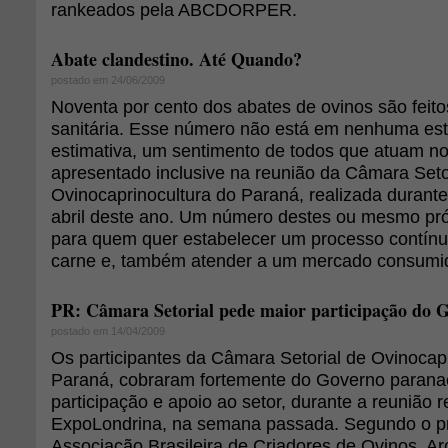
rankeados pela ABCDORPER.
Abate clandestino. Até Quando?
postado em 24/06/2009
Noventa por cento dos abates de ovinos são feito
sanitária. Esse número não está em nenhuma estat
estimativa, um sentimento de todos que atuam no
apresentado inclusive na reunião da Câmara Seto
Ovinocaprinocultura do Paraná, realizada duran
abril deste ano. Um número destes ou mesmo pr
para quem quer estabelecer um processo contín
carne e, também atender a um mercado consumi
PR: Câmara Setorial pede maior participação do 
postado em 14/04/2009
Os participantes da Câmara Setorial de Ovinocap
Paraná, cobraram fortemente do Governo parana
participação e apoio ao setor, durante a reunião r
ExpoLondrina, na semana passada. Segundo o pr
Associação Brasileira de Criadores de Ovinos, A