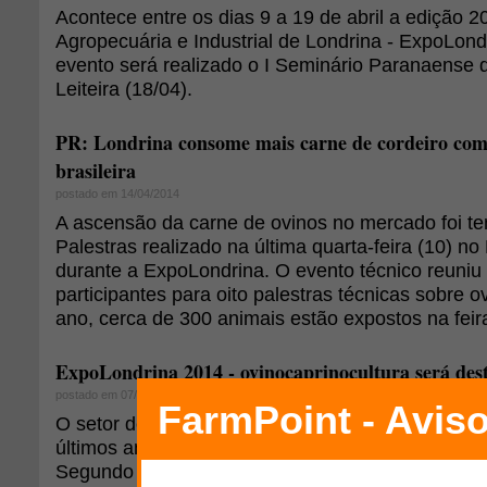
Acontece entre os dias 9 a 19 de abril a edição 
Agropecuária e Industrial de Londrina - ExpoLond
evento será realizado o I Seminário Paranaense 
Leiteira (18/04).
PR: Londrina consome mais carne de cordeiro co
brasileira
postado em 14/04/2014
A ascensão da carne de ovinos no mercado foi te
Palestras realizado na última quarta-feira (10) 
durante a ExpoLondrina. O evento técnico reuniu
participantes para oito palestras técnicas sobre o
ano, cerca de 300 animais estão expostos na feir
ExpoLondrina 2014 - ovinocaprinocultura será des
postado em 07/04/2014
O setor de ovinos e caprinos vem crescendo em p
últimos anos na Exposição Agropecuária e Industr
Segundo o diretor de ovinocaprinocultura da Soc