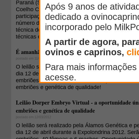
Paraná (SRP), entidade organizadora da exposiç
Coelho Cunha Filho, este ano, houve um cresci
participação de animais, em relação a 2013. Jun
número de animais, houve também um incremen
técnica do setor. Diversas atividades culturais, g
técnicas estão programadas.
É amanhã o grande dia - Leilão Dorper Embryo!
postado em 11/04/2012
O leilão será realizado pela Álamos Genética e p
dia 12 de abril durante a Expolondrina 2012. Ser
embriões, 40 fêmeas e 6 machos. Oportunidade ún
embriões e genética de qualidade!
Leilão Dorper Embryo Virtual - a oportunidade ún
embriões e genética de qualidade
postado em 12/03/2012
O leilão será realizado pela Álamos Genética e p
dia 12 de abril durante a Expolondrina 2012. Ser
embriões, 40 fêmeas e 6 machos. Oportunidade ún