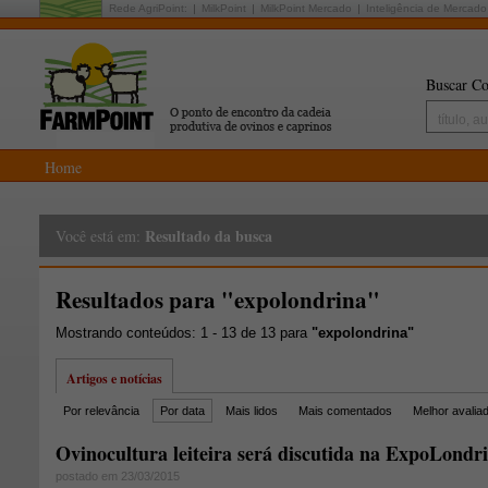
Rede AgriPoint:
MilkPoint
MilkPoint Mercado
Inteligência de Mercado
Buscar Co
Home
Resultado da busca
Você está em:
Resultados para "expolondrina"
Mostrando conteúdos: 1 - 13 de 13 para
"expolondrina"
Artigos e notícias
Por relevância
Por data
Mais lidos
Mais comentados
Melhor avalia
Ovinocultura leiteira será discutida na ExpoLondr
postado em 23/03/2015