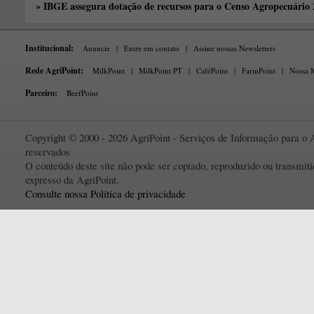
» IBGE assegura dotação de recursos para o Censo Agropecuário
Institucional:
Anuncie
|
Entre em contato
|
Assine nossas Newsletters
Rede AgriPoint:
MilkPoint
|
MilkPoint PT
|
CaféPoint
|
FarmPoint
|
Nossa M
Parceiro:
BeefPoint
Copyright © 2000 - 2026 AgriPoint - Serviços de Informação para o A
reservados
O conteúdo deste site não pode ser copiado, reproduzido ou transmi
expresso da AgriPoint.
Consulte nossa Política de privacidade