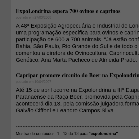
ExpoLondrina espera 700 ovinos e caprinos
postado em 27/03/2008
A 48ª Exposição Agropecuária e Industrial de Lo
uma programação específica para ovinos e capri
participação de 600 a 700 animais. "Já estão con
Bahia, São Paulo, Rio Grande do Sul e de todo o
comentou a diretora de Ovinocultura, Caprinocul
Genético, Ana Marta Pacheco de Almeida Prado.
Capripar promove circuito do Boer na Expolondri
postado em 10/04/2007
Até 15 de abril ocorre na Expolondrina a IIIª Etap
Paranaense da Raça Boer, promovida pela Caprip
acontecerá dia 13, pela comissão julgadora form
Galvão Ciffoni e Leandro Campos Silva.
Mostrando conteúdos: 1 - 13 de 13 para
"expolondrina"