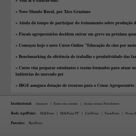
» Vem aí o EducaPoint!
» Novo Mundo Rural, por Xico Graziano
» Ainda dá tempo de participar do treinamento sobre produção d
» Fiscais agropecuários decidem entrar em greve na próxima quar
» Começou hoje o novo Curso Online "Educação de cães por meio 
» Benchmarking da eficiência de trabalho e produtividade das fa
» Curso visa preparar estudantes e recém-formados para atuar no
indústrias do mercado pet
» IBGE assegura dotação de recursos para o Censo Agropecuário
Institucional:
Anuncie
|
Entre em contato
|
Assine nossas Newsletters
Rede AgriPoint:
MilkPoint
|
MilkPoint PT
|
CaféPoint
|
FarmPoint
|
Nossa M
Parceiro:
BeefPoint