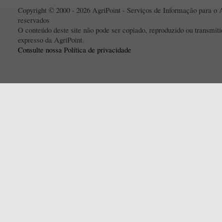
Copyright © 2000 - 2026 AgriPoint - Serviços de Informação para o A
reservados
O conteúdo deste site não pode ser copiado, reproduzido ou transmi
expresso da AgriPoint.
Consulte nossa Política de privacidade