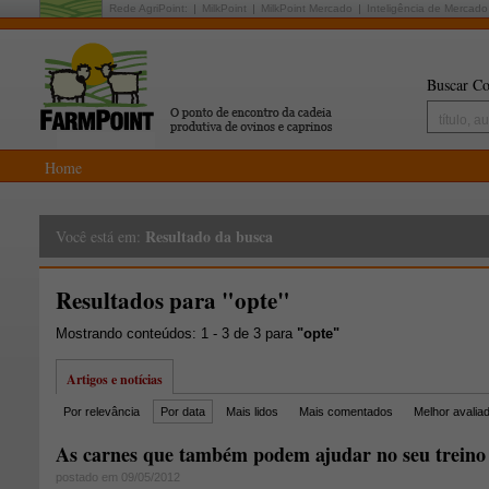
Rede AgriPoint:
MilkPoint
MilkPoint Mercado
Inteligência de Mercado
Buscar Co
Home
Resultado da busca
Você está em:
Resultados para "opte"
Mostrando conteúdos: 1 - 3 de 3 para
"opte"
Artigos e notícias
Por relevância
Por data
Mais lidos
Mais comentados
Melhor avalia
As carnes que também podem ajudar no seu treino
postado em 09/05/2012