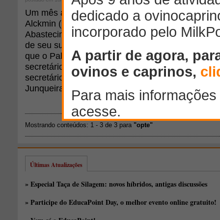
Um mês após comunicar ao governador de São P
Alckmin (PSDB), que deixaria o comando da secret
Abastecimento, João Sampaio, decidiu que não va
de seu substituto e deixará o cargo na segunda-fe
que o Palácio dos Bandeirantes defina um nome pa
secretário até hoje (18) ou opte por manter, inter
secretário adjunto de Agricultura e Abastecimento,
Junqueira Queiroz.
Mostrando conteúdos: 1 - 3 de 3 para
"opte"
Últimas Atualizações
» Especial Taça de Silagem: novos híbridos, antigas discussões
» Participe do EducaPoint Day, o melhor evento online gratuito!