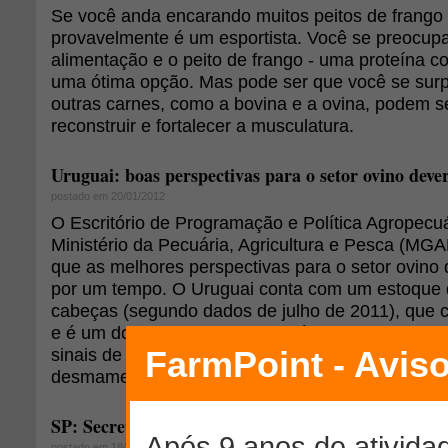
Se você anda encarando muitos peitos de frango n
provavelmente é um esportista. Você se preocup
alimentação e o peito de frango - uma proteína c
uma ótima opção. Mas pode ser que você se sur
outras carnes, como a bovina e a ovina, podem s
reconstruir e fortalecer a musculatura.
Uruguai: boas perspectivas para o setor ovino deve
postado em 20/01/2012
O Escritório de Programação e Política Agropecu
Ministério da Pecuária, Agricultura e Pesca (MG
que as melhores perspectivas para o setor ovino
por um tempo. O Uruguai conta com um estoque 
cabeças (segundo dados de julho de 2011), que
e é um dos mais baixos da história. No entanto, 
sinais de recuperação, com maior retenção de ve
desmame de cordeiros.
SP: Secretaria de Agricultura não tem substituto d
postado em 18/04/2011