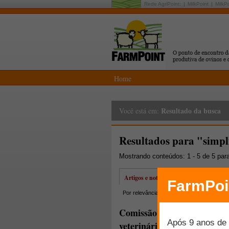
Rede AgriPoint:
MilkPoint
MilkP
Home
Resultado da busca
Você está em:
Resultados para "simpl
Mostrando conteúdos: 1 - 5 de 5 par
Artigos e notícias
Por relevância
Por data
Mais lidos
Comissão Europeia adota n
veterinários e rações medic