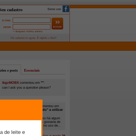
Entrar com
ios e posts
Essenciais
ikgzMOBX
comentou em
""
:
can I ask you a question please?
itamar santos pedreira
comentou em
"Você está sendo "obrigado" a utilizar
cana-de-açúcar na..."
:
Em minha propriedade, já uso há algum
tempo cana com ureia, mas gostaria de
um melhor aprofundamento no uso de...
Mais comentários e posts