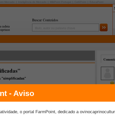
oint Mercado
Inteligência de Mercado
MilkPoint Portugal
CaféPoint
EducaPoint
Buscar Conteúdos
Comentár
ificadas"
a
"simplificadas"
Mais comentados
Melhor avaliados
ovas propostas para medicamentos
adas