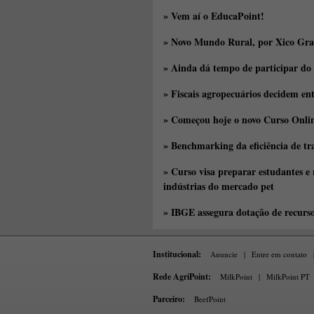
» Vem aí o EducaPoint!
» Novo Mundo Rural, por Xico Gra
» Ainda dá tempo de participar do
» Fiscais agropecuários decidem en
» Começou hoje o novo Curso Onlin
» Benchmarking da eficiência de tr
» Curso visa preparar estudantes e
indústrias do mercado pet
» IBGE assegura dotação de recurs
Institucional:
Anuncie
|
Entre em contato
Rede AgriPoint:
MilkPoint
|
MilkPoint PT
Parceiro:
BeefPoint