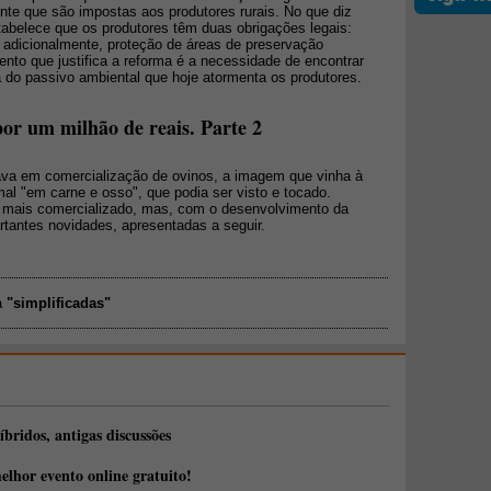
nte que são impostas aos produtores rurais. No que diz
tabelece que os produtores têm duas obrigações legais:
, adicionalmente, proteção de áreas de preservação
nto que justifica a reforma é a necessidade de encontrar
 do passivo ambiental que hoje atormenta os produtores.
r um milhão de reais. Parte 2
va em comercialização de ovinos, a imagem que vinha à
al "em carne e osso", que podia ser visto e tocado.
o mais comercializado, mas, com o desenvolvimento da
rtantes novidades, apresentadas a seguir.
a
"simplificadas"
íbridos, antigas discussões
elhor evento online gratuito!