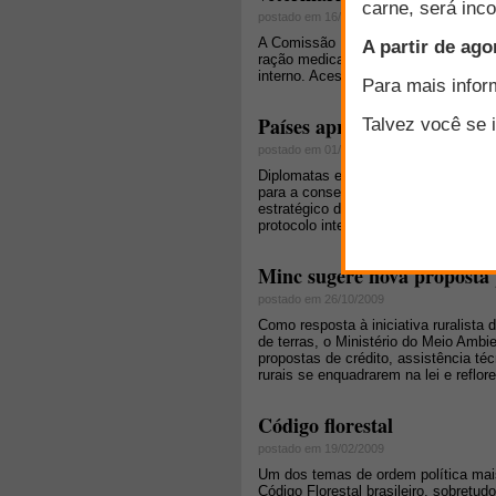
postado em 16/09/2014
A Comissão Europeia adotou na sem
ração medicada que visam melhorar 
interno. Acesse e veja as perguntas 
Países aprovam pacote de 
postado em 01/11/2010
Diplomatas e ministros de 193 paíse
para a conservação e o uso sustentáv
estratégico de metas para 2020, um
protocolo internacional de combate à 
Minc sugere nova proposta 
postado em 26/10/2009
Como resposta à iniciativa ruralista 
de terras, o Ministério do Meio Ambi
propostas de crédito, assistência té
rurais se enquadrarem na lei e reflo
Código florestal
postado em 19/02/2009
Um dos temas de ordem política mai
Código Florestal brasileiro, sobretud