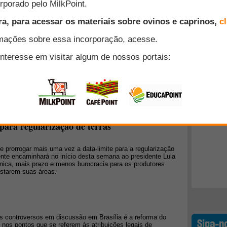
ana passada propostas sobre medicamentos veterinários e
a saúde animal e a saúde pública, bem como o mercado
Top 10
e respostas sobre as propostas.
medidas para preservação
+ Lidos
s aprovaram na última sexta-feira (29) uma série de medidas
el da biodiversidade do planeta. O pacote inclui um plano
 mecanismo financeiro de apoio à conservação e um
biopirataria.
para regularização de terras
de prorrogar mais uma vez a data-limite para a regularização
ente encaminhará no início desta semana ao presidente Lula
cnica, mais prazo e menos burocracia para os produtores
restarem suas áreas.
s controversos em discussão em Brasília é a reforma do
o nos pontos que se referem às atribuições legais de