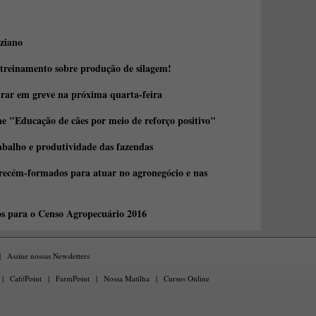
ziano
 treinamento sobre produção de silagem!
trar em greve na próxima quarta-feira
e "Educação de cães por meio de reforço positivo"
abalho e produtividade das fazendas
 recém-formados para atuar no agronegócio e nas
os para o Censo Agropecuário 2016
|
Assine nossas Newsletters
|
CaféPoint
|
FarmPoint
|
Nossa Matilha
|
Cursos Online