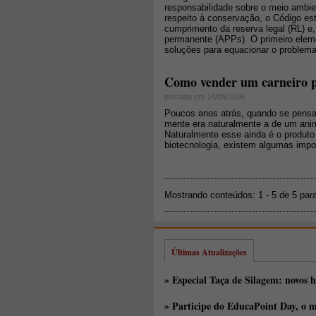
responsabilidade sobre o meio ambie
respeito à conservação, o Código es
cumprimento da reserva legal (RL) e
permanente (APPs). O primeiro eleme
soluções para equacionar o problema
Como vender um carneiro po
postado em 14/08/2006
Poucos anos atrás, quando se pensa
mente era naturalmente a de um anim
Naturalmente esse ainda é o produt
biotecnologia, existem algumas impo
Mostrando conteúdos: 1 - 5 de 5 par
Últimas Atualizações
» Especial Taça de Silagem: novos h
» Participe do EducaPoint Day, o m