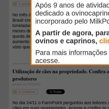
3 comentários
No mês de novembro, as importações de carne ov
Brasil cresceram 31,5% frente a outubro, totaliza
toneladas, maior quantidade importada comparan
meses de 2010. As importações de carne ovina s
queda de 9,6% no mês de outubro. Este fato pode
aumento da demanda de carne ovina para as festa
visto que os estoques nacionais do produto per
Utilização de cães na propriedade. Confira 
produtores
postado em 13/12/2010
3 comentários
No dia 24/11 o FarmPoint perguntou aos leitores s
cães em suas propriedades. Acesse e confira os 