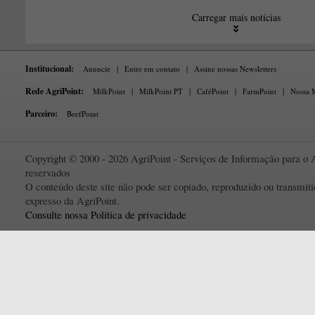
Carregar mais notícias
Institucional:
Anuncie
|
Entre em contato
|
Assine nossas Newsletters
Rede AgriPoint:
MilkPoint
|
MilkPoint PT
|
CaféPoint
|
FarmPoint
|
Nossa M
Parceiro:
BeefPoint
Copyright © 2000 - 2026 AgriPoint - Serviços de Informação para o A
reservados
O conteúdo deste site não pode ser copiado, reproduzido ou transmi
expresso da AgriPoint.
Consulte nossa Política de privacidade