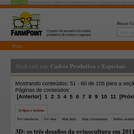
Rede AgriPoint:
MilkPoint
MilkPoint Mercado
Inteligência de Mercado
Buscar Co
Home
Cadeia Produtiva
>
Especiais
Você está em:
Mostrando conteúdos: 51 - 60 de 105 para a seç
Páginas de conteúdos:
[
Anterior
]
1
2
3
4
5
6
7
8
9
10
11
[
Próx
Artigos e notícias
Por relevância
Por data
Mais lidos
Mais comentados
Melhor avalia
3D: os três desafios da ovinocultura em 201