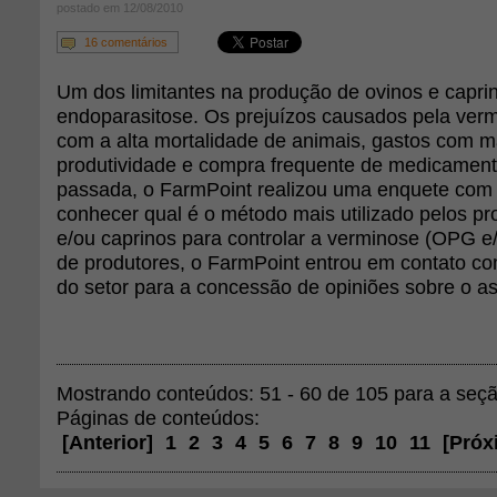
postado em 12/08/2010
16 comentários
Um dos limitantes na produção de ovinos e capri
endoparasitose. Os prejuízos causados pela ver
com a alta mortalidade de animais, gastos com m
produtividade e compra frequente de medicamen
passada, o FarmPoint realizou uma enquete com 
conhecer qual é o método mais utilizado pelos pr
e/ou caprinos para controlar a verminose (OPG 
de produtores, o FarmPoint entrou em contato com
do setor para a concessão de opiniões sobre o a
Mostrando conteúdos: 51 - 60 de 105 para a seç
Páginas de conteúdos:
[
Anterior
]
1
2
3
4
5
6
7
8
9
10
11
[
Próx