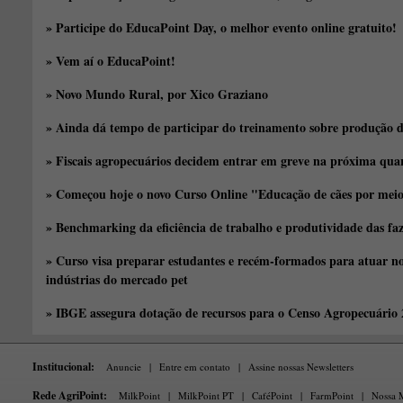
» Participe do EducaPoint Day, o melhor evento online gratuito!
» Vem aí o EducaPoint!
» Novo Mundo Rural, por Xico Graziano
» Ainda dá tempo de participar do treinamento sobre produção d
» Fiscais agropecuários decidem entrar em greve na próxima quar
» Começou hoje o novo Curso Online "Educação de cães por meio 
» Benchmarking da eficiência de trabalho e produtividade das fa
» Curso visa preparar estudantes e recém-formados para atuar no
indústrias do mercado pet
» IBGE assegura dotação de recursos para o Censo Agropecuário
Institucional:
Anuncie
|
Entre em contato
|
Assine nossas Newsletters
Rede AgriPoint:
MilkPoint
|
MilkPoint PT
|
CaféPoint
|
FarmPoint
|
Nossa M