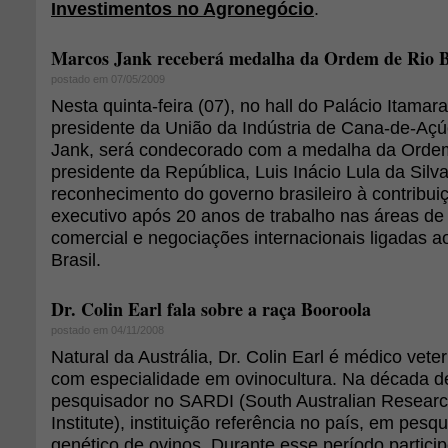
Investimentos no Agronegócio
.
Marcos Jank receberá medalha da Ordem de Rio 
postado em 07/05/2009
Nesta quinta-feira (07), no hall do Palácio Itamarat
presidente da União da Indústria de Cana-de-Aç
Jank, será condecorado com a medalha da Ordem
presidente da República, Luis Inácio Lula da Sil
reconhecimento do governo brasileiro à contribui
executivo após 20 anos de trabalho nas áreas de 
comercial e negociações internacionais ligadas 
Brasil.
Dr. Colin Earl fala sobre a raça Booroola
postado em 04/11/2008
Natural da Austrália, Dr. Colin Earl é médico veteri
com especialidade em ovinocultura. Na década 
pesquisador no SARDI (South Australian Resear
Institute), instituição referência no país, em pes
genético de ovinos. Durante esse período partic