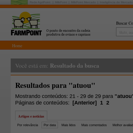
Rede AgriPoint:
MilkPoint
MilkPoint Mercado
Inteligência de Mercado
Buscar Co
Home
Resultado da busca
Você está em:
Resultados para "atuou"
Mostrando conteúdos: 21 - 29 de 29 para
"atuou
Páginas de conteúdos:
[
Anterior
]
1
2
Artigos e notícias
Por relevância
Por data
Mais lidos
Mais comentados
Melhor avalia