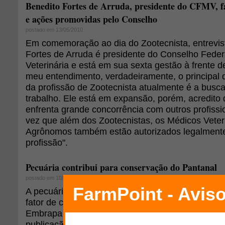
Benedito Fortes de Arruda, presidente do CFMV, fa
e ações promovidas pelo Conselho
postado em 13/05/2010
Em comemoração ao dia do Zootecnista, entrevi
Fortes de Arruda é presidente do Conselho Feder
Veterinária e está em sua sexta gestão à frente 
meu entendimento, verdadeiramente, o principal 
da profissão de Zootecnista atualmente é a busc
trabalho. Ele está em expansão, porém, acredito q
enfrenta grande concorrência com outros profissi
vez que além dos Zootecnistas, os Médicos Veter
Agrônomos também estão autorizados legalmente
profissão".
Pecuária contribui para conservação do Pantanal
postado em 10/05/2010
A pecuária tradicional e extensiva praticada no Pa
fator de conservação ambiental. A constatação é 
Embrapa Pantanal, José Aníbal Comastri Filho, d
publicação de um estudo que comprova que 87% 