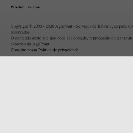
Parceiro:
BeefPoint
Copyright © 2000 - 2026 AgriPoint - Serviços de Informação para o A
reservados
O conteúdo deste site não pode ser copiado, reproduzido ou transmi
expresso da AgriPoint.
Consulte nossa Política de privacidade