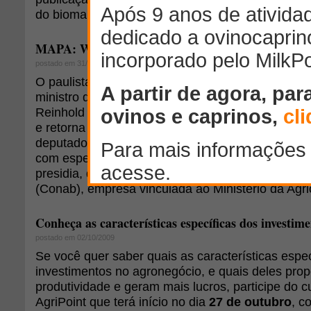
do bioma está intacta.
MAPA: Wagner Rossi será o sucessor de Stephanes
postado em 31/03/2010
O paulista Wagner Rossi será empossado, nesta qu
ministro da Agricultura, Pecuária e Abastecimento.
Reinhold Stephanes, que ficou à frente do ministé
e retorna à Câmara dos Deputados para cumprir
deputado federal. Graduado em direito e adminis
com especialização em economia e educação, Ro
presidia, desde 2007, a Companhia Nacional de 
(Conab), empresa vinculada ao Ministério da Agric
Conheça as características específicas dos investim
postado em 02/10/2009
Se você quer saber quais as características espec
investimentos no agronegócio, e quais deles pro
produtividade e geram mais lucros, participe do c
AgriPoint que terá início no dia
27 de outubro
, c