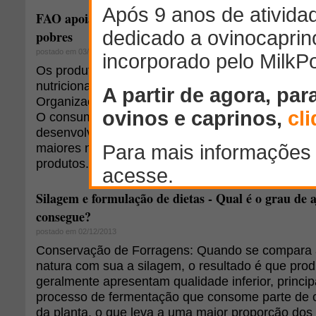
FAO apoia uso de lácteos para melhorar nutrição e
pobres
postado em 03/12/2013
Os produtos lácteos têm um importante papel par
nutricionais entre as pessoas mais pobres do mu
Organização das Nações Unidas para Agricultura
O consumo de lácteos aumentará em 25% até 2
desenvolvimento, mas os altos custos indicam q
maiores necessidades nutricionais podem não ter
produtos.
Silagem e formulação de dietas - Qual é o grau de a
consegue?
postado em 02/12/2013
Conservação de Forragens: Quando se compara a
natura com sua a silagem, o resultado é que prod
geralmente apresentam qualidade inferior, princi
processo de fermentação que consome parte de 
da planta, o que leva a uma maior proporção do