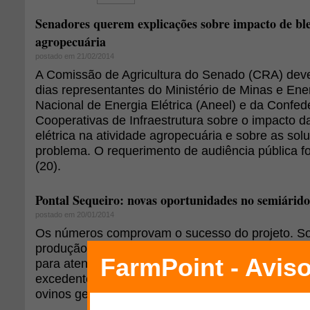
Senadores querem explicações sobre impacto de bl
agropecuária
postado em 21/02/2014
A Comissão de Agricultura do Senado (CRA) deve
dias representantes do Ministério de Minas e Ene
Nacional de Energia Elétrica (Aneel) e da Confe
Cooperativas de Infraestrutura sobre o impacto da
elétrica na atividade agropecuária e sobre as sol
problema. O requerimento de audiência pública f
(20).
Pontal Sequeiro: novas oportunidades no semiárido
postado em 20/01/2014
Os números comprovam o sucesso do projeto. S
produção local foi de mil toneladas de forragem, 
para atender um rebanho de sete mil cabeças, e 
excedente. A renda com a engorda e comercializ
ovinos gerou R$ 550 mil no ano passado.