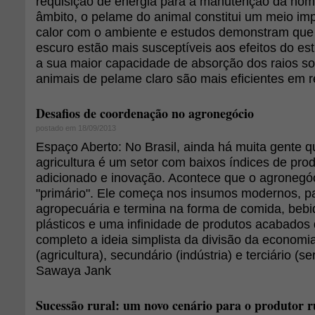
requisição de energia para a manutenção da ho
âmbito, o pelame do animal constitui um meio imp
calor com o ambiente e estudos demonstram qu
escuro estão mais susceptíveis aos efeitos do est
a sua maior capacidade de absorção dos raios so
animais de pelame claro são mais eficientes em ref
Desafios de coordenação no agronegócio
postado em 18/09/2013
Espaço Aberto: No Brasil, ainda há muita gente q
agricultura é um setor com baixos índices de prod
adicionado e inovação. Acontece que o agronegó
"primário". Ele começa nos insumos modernos, p
agropecuária e termina na forma de comida, bebid
plásticos e uma infinidade de produtos acabado
completo a ideia simplista da divisão da economi
(agricultura), secundário (indústria) e terciário (s
Sawaya Jank
Sucessão rural: um novo cenário para o produtor r