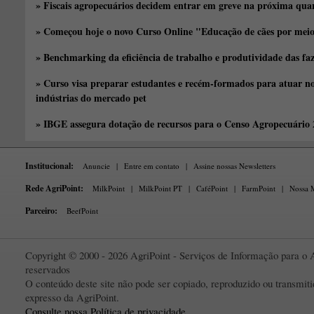
» Fiscais agropecuários decidem entrar em greve na próxima quar
» Começou hoje o novo Curso Online "Educação de cães por meio 
» Benchmarking da eficiência de trabalho e produtividade das fa
» Curso visa preparar estudantes e recém-formados para atuar no
indústrias do mercado pet
» IBGE assegura dotação de recursos para o Censo Agropecuário
Institucional:
Anuncie
|
Entre em contato
|
Assine nossas Newsletters
Rede AgriPoint:
MilkPoint
|
MilkPoint PT
|
CaféPoint
|
FarmPoint
|
Nossa M
Parceiro:
BeefPoint
Copyright © 2000 - 2026 AgriPoint - Serviços de Informação para o A
reservados
O conteúdo deste site não pode ser copiado, reproduzido ou transmi
expresso da AgriPoint.
Consulte nossa Política de privacidade