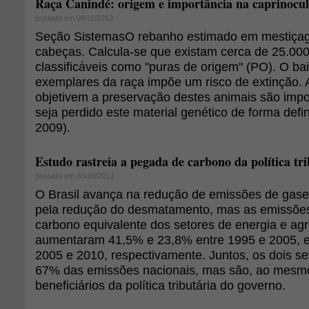
Raça Canindé: origem e importância na caprinocult
postado em 04/11/2013
Seção SistemasO rebanho estimado em mestiça
cabeças. Calcula-se que existam cerca de 25.00
classificáveis como "puras de origem" (PO). O b
exemplares da raça impõe um risco de extinção.
objetivem a preservação destes animais são impo
seja perdido este material genético de forma defi
2009).
Estudo rastreia a pegada de carbono da política tri
postado em 30/10/2013
O Brasil avança na redução de emissões de gases
pela redução do desmatamento, mas as emissões
carbono equivalente dos setores de energia e ag
aumentaram 41,5% e 23,8% entre 1995 e 2005, e
2005 e 2010, respectivamente. Juntos, os dois s
67% das emissões nacionais, mas são, ao mesm
beneficiários da política tributária do governo.