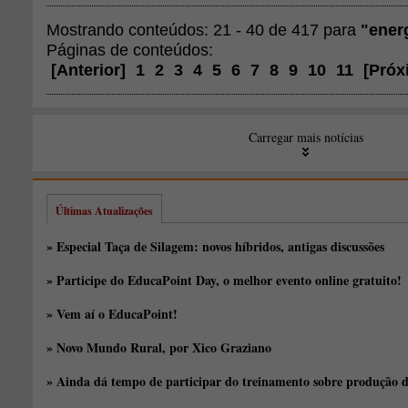
Mostrando conteúdos: 21 - 40 de 417 para
"ener
Páginas de conteúdos:
[
Anterior
]
1
2
3
4
5
6
7
8
9
10
11
[
Próx
Carregar mais notícias
Últimas Atualizações
» Especial Taça de Silagem: novos híbridos, antigas discussões
» Participe do EducaPoint Day, o melhor evento online gratuito!
» Vem aí o EducaPoint!
» Novo Mundo Rural, por Xico Graziano
» Ainda dá tempo de participar do treinamento sobre produção d