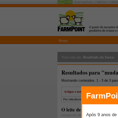
Rede AgriPoint:
MilkPoint
MilkP
Home
Resultado da busca
Você está em:
Resultados para "mud
Mostrando conteúdos: 1 - 3 de 3 par
Artigos e notícias
Por relevância
Por data
Mais lidos
O leite de cabra - Capítulo 
postado em 16/10/2007