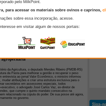
e cabras. A atividade trouxe-me alegrias, prazer, lucros,
 pensando nos problemas que tive, o saldo foi muito bom.
 jamais recomeçaria minha criação da mesma forma. Agora
tudo de viabilidade econômica, comercial e de aceitação do
Top 10
+ Lidos
 vezes nosso layout. Agora, chegamos à quarta mudança, a
nvolve uma mudança conceitual que está apenas se iniciando.
pla mudança na estrutura da Pasta para
a agropecuária
ério da Agricultura, o deputado Mendes Ribeiro (PMDB-RS)
ura da Pasta para melhorar a gestão e recuperar o peso
m entrevista ao jornal Valor Econômico, o ministro informou
, mudar atribuições e criar uma estrutura exclusiva para o
mar secretários em assessores especiais, todos
-executivo, o advogado José Carlos Vaz, ex-diretor de
endes, que cumpre o quinto mandato consecutivo na
bem relacionado na cúpula do poder. De sua posse até agora,
ernamente no governo.