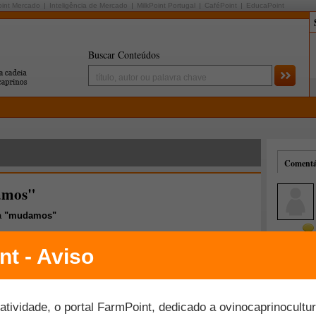
oint Mercado
Inteligência de Mercado
MilkPoint Portugal
CaféPoint
EducaPoint
Buscar Conteúdos
Comentár
amos"
a
"mudamos"
Mais comentados
Melhor avaliados
4