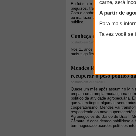
Eu fui muito feliz na minha criação d
prejuízos, trabalho, cansaço. Mesmo
Com o conhecimento que tenho hoje,
eu iria fazer um planejamento, um es
público.
Conheça o novo FarmPoint
postado em 19/04/2011
Nos 11 anos de trabalho, mudamos 3
mais significativa de todas, pois e
Mendes Ribeiro prepara am
recuperar o peso político d
postado em 21/09/2011
Quase um mês após assumir o Minist
prepara uma ampla mudança na estrut
político da atividade agropecuária. E
que vai extinguir algumas secretarias
cooperativismo. Mendes vai transfor
respondendo ao novo supersecretário
Agronegócios do Banco do Brasil. M
Câmara, é considerado habilidoso e 
tem negociado acordos políticos int