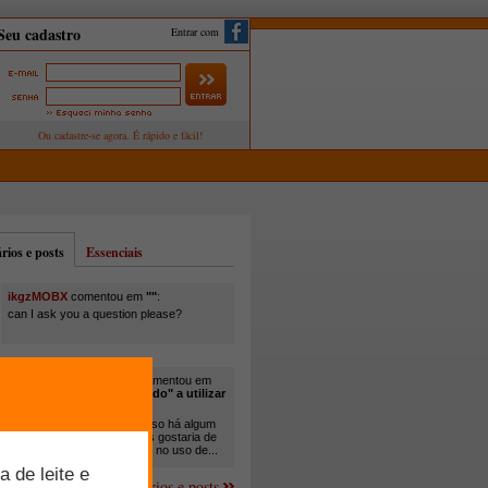
Entrar com
ios e posts
Essenciais
ikgzMOBX
comentou em
""
:
can I ask you a question please?
itamar santos pedreira
comentou em
"Você está sendo "obrigado" a utilizar
cana-de-açúcar na..."
:
Em minha propriedade, já uso há algum
tempo cana com ureia, mas gostaria de
um melhor aprofundamento no uso de...
Mais comentários e posts