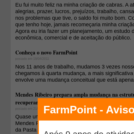
Eu fui muito feliz na minha criação de cabras. A 
alegrias, prazer, lucros, prejuízos, trabalho, c
nos problemas que tive, o saldo foi muito bom. 
que tenho hoje, jamais recomeçaria minha criaç
Agora eu iria fazer um planejamento, um estudo d
econômica, comercial e de aceitação do público.
Conheça o novo FarmPoint
postado em 19/04/2011
Nos 11 anos de trabalho, mudamos 3 vezes nosso
chegamos à quarta mudança, a mais significativa 
envolve uma mudança conceitual que está apenas
Mendes Ribeiro prepara ampla mudança na estrutu
recuperar o peso político da agropecuária
postado em 21/09/2011
Quase um mês após assumir o Ministério da Agric
Mendes Ribeiro (PMDB-RS) prepara uma ampla m
da Pasta para melhorar a gestão e recuperar o pe