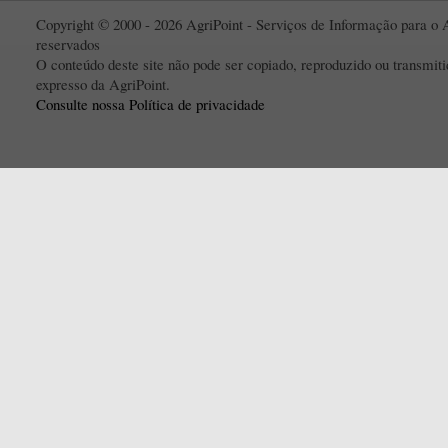
Copyright © 2000 - 2026 AgriPoint - Serviços de Informação para o A
reservados
O conteúdo deste site não pode ser copiado, reproduzido ou transmi
expresso da AgriPoint.
Consulte nossa Política de privacidade