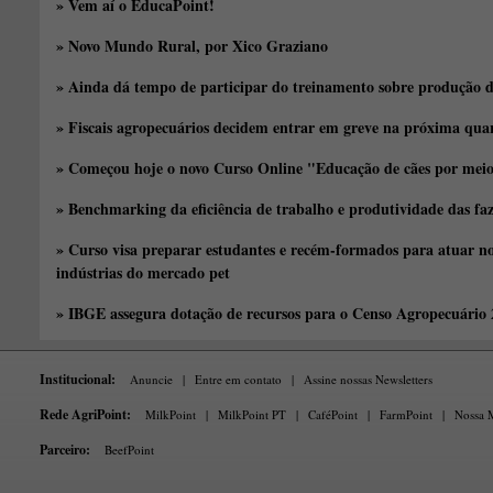
» Vem aí o EducaPoint!
» Novo Mundo Rural, por Xico Graziano
» Ainda dá tempo de participar do treinamento sobre produção d
» Fiscais agropecuários decidem entrar em greve na próxima quar
» Começou hoje o novo Curso Online "Educação de cães por meio 
» Benchmarking da eficiência de trabalho e produtividade das fa
» Curso visa preparar estudantes e recém-formados para atuar no
indústrias do mercado pet
» IBGE assegura dotação de recursos para o Censo Agropecuário
Institucional:
Anuncie
|
Entre em contato
|
Assine nossas Newsletters
Rede AgriPoint:
MilkPoint
|
MilkPoint PT
|
CaféPoint
|
FarmPoint
|
Nossa M
Parceiro:
BeefPoint