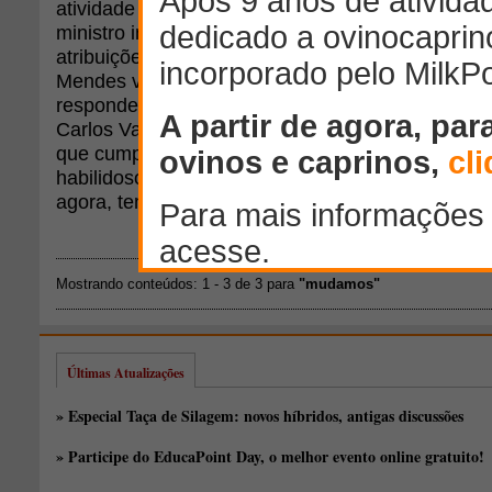
atividade agropecuária. Em entrevista ao jornal 
ministro informou que vai extinguir algumas secre
atribuições e criar uma estrutura exclusiva para o
Mendes vai transformar secretários em assessore
respondendo ao novo supersecretário-executivo,
Carlos Vaz, ex-diretor de Agronegócios do Banco
que cumpre o quinto mandato consecutivo na Câ
habilidoso e bem relacionado na cúpula do poder
agora, tem negociado acordos políticos internam
Mostrando conteúdos: 1 - 3 de 3 para
"mudamos"
Últimas Atualizações
» Especial Taça de Silagem: novos híbridos, antigas discussões
» Participe do EducaPoint Day, o melhor evento online gratuito!