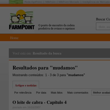
Rede AgriPoint:
MilkPoint
MilkPoint Mercado
Inteligência de Mercado
Buscar Co
Home
Resultado da busca
Você está em:
Resultados para "mudamos"
Mostrando conteúdos: 1 - 3 de 3 para
"mudamos"
Artigos e notícias
Por relevância
Por data
Mais lidos
Mais comentados
Melhor avalia
O leite de cabra - Capítulo 4
postado em 16/10/2007