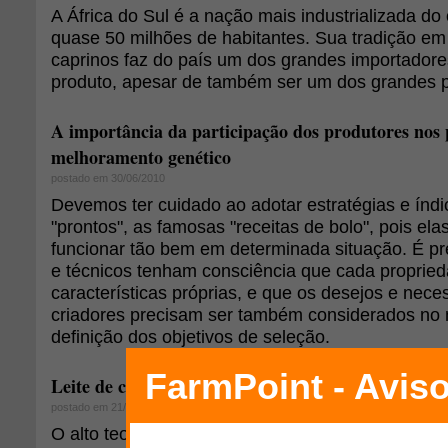
A África do Sul é a nação mais industrializada do
quase 50 milhões de habitantes. Sua tradição em
caprinos faz do país um dos grandes importador
produto, apesar de também ser um dos grandes p
A importância da participação dos produtores nos
melhoramento genético
postado em 30/06/2010
Devemos ter cuidado ao adotar estratégias e índ
"prontos", as famosas "receitas de bolo", pois el
funcionar tão bem em determinada situação. É pr
e técnicos tenham consciência que cada proprie
características próprias, e que os desejos e nec
criadores precisam ser também considerados no
definição dos objetivos de seleção.
Leite de cabra: parceria desenvolverá banco de da
postado em 21/09/2009
O alto teor nutricional do leite de cabra justifica