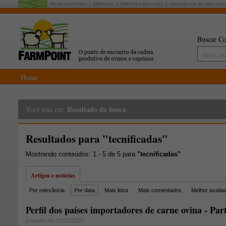
Rede AgriPoint:
MilkPoint
MilkPoint Mercado
Inteligência de Mercado
Buscar Co
Home
Resultado da busca
Você está em:
Resultados para "tecnificadas"
Mostrando conteúdos: 1 - 5 de 5 para
"tecnificadas"
Artigos e notícias
Por relevância
Por data
Mais lidos
Mais comentados
Melhor avalia
Perfil dos países importadores de carne ovina - Par
postado em 02/12/2010