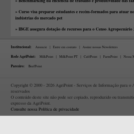
» Benchmarking da eficiência de trabalho e produtividade das fa
» Curso visa preparar estudantes e recém-formados para atuar no
indústrias do mercado pet
» IBGE assegura dotação de recursos para o Censo Agropecuário
Institucional:
Anuncie
|
Entre em contato
|
Assine nossas Newsletters
Rede AgriPoint:
MilkPoint
|
MilkPoint PT
|
CaféPoint
|
FarmPoint
|
Nossa M
Parceiro:
BeefPoint
Copyright © 2000 - 2026 AgriPoint - Serviços de Informação para o A
reservados
O conteúdo deste site não pode ser copiado, reproduzido ou transmi
expresso da AgriPoint.
Consulte nossa Política de privacidade