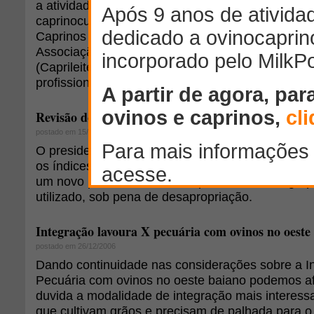
a atividade ainda engatinha no país. Nos próximo
caprinocultura leiteira pode ganhar força. A proj
Caprinos e Ovinos, em Sobral, no Ceará, que, em
Associação dos Criadores de Caprinos e Ovinos 
(Caprileite), forma banco de dados para tornar a 
profissional.
Revisão dos índices de produtividade gera polêmic
postado em 15/01/2007
O presidente da República está para assinar uma 
os índices de produtividade brasileiros. Em vigor,
um novo piso de rendimento para atividade agrop
utilizado, sob pena de desapropriação.
Integração lavoura X pecuária com ovinos no oeste 
postado em 26/12/2006
Dando continuidade nas considerações sobre a I
Pecuária com ovinos no oeste baiano podemos af
duvida a modalidade de integração mais interess
que cultivam grãos e precisam de palhada para o 