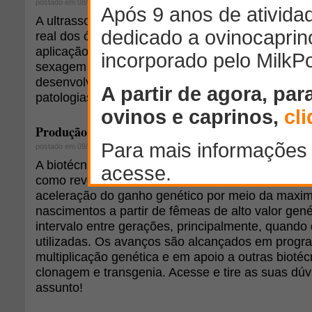
postado em 08/01/2010
A ultrassonografia é uma técnica que permite a v
real dos órgãos internos. Na reprodução animal 
aplicação, abrangendo o diagnóstico de gestação,
sexagem fetal, acompanhamento da viabilidade g
desenvolvimento folicular e corpo lúteo e ainda, 
patologias do trato reprodutivo feminino e mascul
Produção
de embriões em pequenos rumina
in vitro
postado em 09/09/2011
A biotécnica de produção
in vitro
(PIV) de embriõe
como revolucionária desde seu desenvolvimento. P
aceleração do ganho genético por meio da maxi
nascimentos a partir de fêmeas de alto valor gen
intervalo entre gerações, principalmente, quando
utilizadas. Os avanços são alcançados em progr
multiplicação genética e em apoio a outras bioté
clonagem e transgenia. Acesse e tire as suas dúv
assunto!