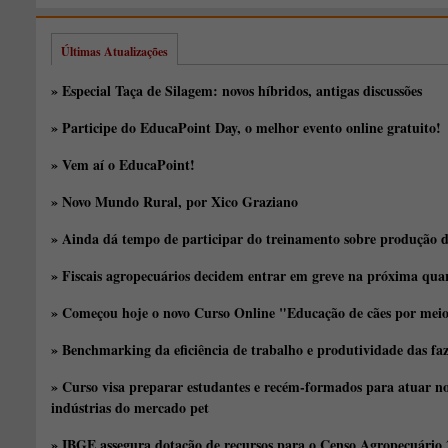
Últimas Atualizações
» Especial Taça de Silagem: novos híbridos, antigas discussões
» Participe do EducaPoint Day, o melhor evento online gratuito!
» Vem aí o EducaPoint!
» Novo Mundo Rural, por Xico Graziano
» Ainda dá tempo de participar do treinamento sobre produção d
» Fiscais agropecuários decidem entrar em greve na próxima quar
» Começou hoje o novo Curso Online "Educação de cães por meio 
» Benchmarking da eficiência de trabalho e produtividade das fa
» Curso visa preparar estudantes e recém-formados para atuar no
indústrias do mercado pet
» IBGE assegura dotação de recursos para o Censo Agropecuário