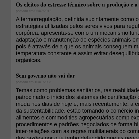
Os efeitos do estresse térmico sobre a produção e a 
postado em 06/07/2012
A termorregulação, definida sucintamente como o
estratégias utilizadas pelos seres vivos para reg
corpórea, apresenta-se como um mecanismo fun
adaptação e manutenção de espécies animais em 
pois é através dela que os animais conseguem m
temperatura constante e assim evitar desequilíbr
orgânicas.
Sem governo não vai dar
postado em 16/01/2008
Temas como problemas sanitários, rastreabilidade
patrocinado o início dos sistemas de certificaçã
moda nos dias de hoje e, mais recentemente, a 
da sustentabilidade, estão tornando o comércio in
alimentos e commodities agropecuárias complexo
procedimentos e padrões negociados de forma bil
inter-relações com as regras multilaterais do co
das razões por que tenho defendido que as neg