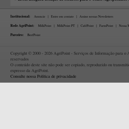
Institucional:
Anuncie
|
Entre em contato
|
Assine nossas Newsletters
Rede AgriPoint:
MilkPoint
|
MilkPoint PT
|
CaféPoint
|
FarmPoint
|
Nossa M
Parceiro:
BeefPoint
Copyright © 2000 - 2026 AgriPoint - Serviços de Informação para o A
reservados
O conteúdo deste site não pode ser copiado, reproduzido ou transmi
expresso da AgriPoint.
Consulte nossa Política de privacidade