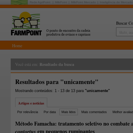
Rede AgriPoint:
MilkPoint
MilkPoint Mercado
Inteligência de Mercado
Buscar Co
Home
Resultado da busca
Você está em:
Resultados para "unicamente"
Mostrando conteúdos: 1 - 13 de 13 para
"unicamente"
Artigos e notícias
Por relevância
Por data
Mais lidos
Mais comentados
Melhor avalia
Método Famacha: tratamento seletivo no combate
em pequenos ruminantes
contortus