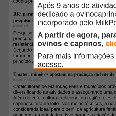
cadeia produtiva de ovinos.
RR: parasitas de ovinos estão mais resistentes a ve
pesquisa da Embrapa
postado em 21/09/2012
Pesquisa realizada pela Embrapa Roraima const
preocupante: alguns vermífugos já não são tão ef
resistência que os vermes adquiriram a alguns pri
Segundo o pesquisador Ramayana Braga, respons
foram encontrados vermes resistentes aos produ
princípio ativo Albendazol e Ivermectina.
Emater: mineiros apostam na produção de leite de
postado em 11/10/2010
Cafeicultores de Manhuaçu/MG e municípios pró
diversificando as atividades e assegurando uma o
Além do café, cultura tradicional da região, eles 
caprinocultura de leite. Nos meios técnicos, a nov
considerada ideal para o perfil da agricultura fami
pequenas propriedades. Isso porque a criação 