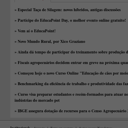
» Especial Taça de Silagem: novos híbridos, antigas discussões
» Participe do EducaPoint Day, o melhor evento online gratuito!
» Vem aí o EducaPoint!
» Novo Mundo Rural, por Xico Graziano
» Ainda dá tempo de participar do treinamento sobre produção d
» Fiscais agropecuários decidem entrar em greve na próxima quar
» Começou hoje o novo Curso Online "Educação de cães por meio 
» Benchmarking da eficiência de trabalho e produtividade das fa
» Curso visa preparar estudantes e recém-formados para atuar no
indústrias do mercado pet
» IBGE assegura dotação de recursos para o Censo Agropecuário
Institucional:
Anuncie
|
Entre em contato
|
Assine nossas Newsletters