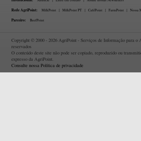
Rede AgriPoint:
MilkPoint
|
MilkPoint PT
|
CaféPoint
|
FarmPoint
|
Nossa M
Parceiro:
BeefPoint
Copyright © 2000 - 2026 AgriPoint - Serviços de Informação para o A
reservados
O conteúdo deste site não pode ser copiado, reproduzido ou transmi
expresso da AgriPoint.
Consulte nossa Política de privacidade