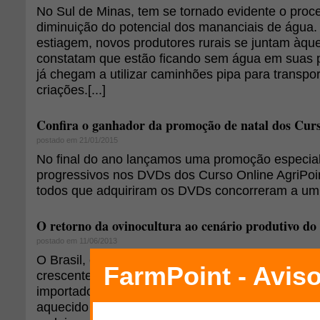
No Sul de Minas, tem se tornado evidente o proc
diminuição do potencial dos mananciais de água
estiagem, novos produtores rurais se juntam àque
constatam que estão ficando sem água em suas p
já chegam a utilizar caminhões pipa para transpo
criações.[...]
Confira o ganhador da promoção de natal dos Curs
postado em 21/01/2015
No final do ano lançamos uma promoção especia
progressivos nos DVDs dos Curso Online AgriPoi
todos que adquiriram os DVDs concorreram a um 
O retorno da ovinocultura ao cenário produtivo do
postado em 11/06/2013
O Brasil, com destaque ao estado do Rio Grande d
crescente mercado internacional de carne ovina,
importador. O que demonstra a existência de um
aquecido e oportunidades para os produtores gaú