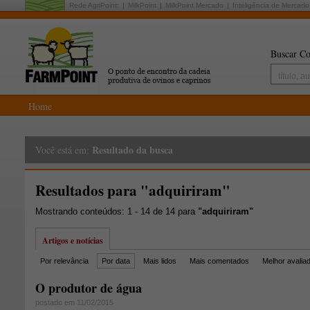
Rede AgriPoint:
MilkPoint
MilkPoint Mercado
Inteligência de Mercado
Buscar Co
Home
Resultado da busca
Você está em:
Resultados para "adquiriram"
Mostrando conteúdos: 1 - 14 de 14 para
"adquiriram"
Artigos e notícias
Por relevância
Por data
Mais lidos
Mais comentados
Melhor avalia
O produtor de água
postado em 11/02/2015