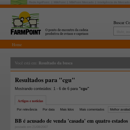
Rede AgriPoint:
MilkPoint
MilkPoint Mercado
Inteligência de Mercado
Buscar Co
Home
Resultado da busca
Você está em:
Resultados para "cgu"
Mostrando conteúdos: 1 - 6 de 6 para
"cgu"
Artigos e notícias
Por relevância
Por data
Mais lidos
Mais comentados
Melhor avalia
BB é acusado de venda 'casada' em quatro estados
postado em 21/08/2007