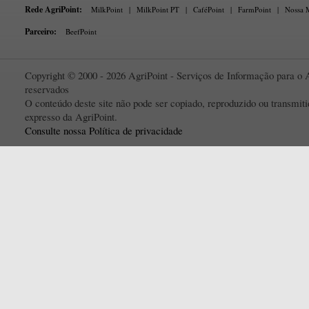
Rede AgriPoint:
MilkPoint
|
MilkPoint PT
|
CaféPoint
|
FarmPoint
|
Nossa M
Parceiro:
BeefPoint
Copyright © 2000 - 2026 AgriPoint - Serviços de Informação para o A
reservados
O conteúdo deste site não pode ser copiado, reproduzido ou transmi
expresso da AgriPoint.
Consulte nossa Política de privacidade