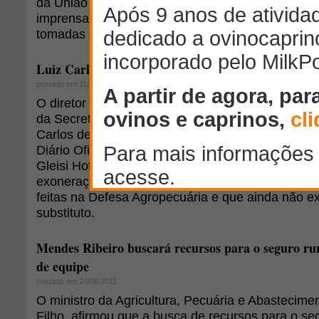
da União (CGU), o Banco do Brasil informou atra
imprensa que qualquer ato contra as normas do 
tomadas as medidas cabíveis.
Luiz Carlos de Oliveira é exonerado do Dipoa
postado em 11/10/2012
O diretor do Departamento de Inspeção de Produ
da Secretaria de Defesa Agropecuária do Ministéri
Carlos de Oliveira, foi exonerado do cargo. A dec
Diário Oficial da União foi assinada pela ministra
Gleisi Hoffmann. O Ministério da Agricultura info
exoneração do dirigente se deve às reestruturaç
feitas na Defesa Agropecuária e que ainda não ex
substituto.
Mendes Ribeiro buscará recursos para o seguro rur
de equipe
postado em 24/08/2011
O ministro da Agricultura, Pecuária e Abastecime
Filho, afirmou que a busca de recursos para o seg