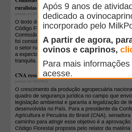
Comissão do Senado aprova Código Florestal e sati
ruralistas
postado em 25/11/2011
O texto do parecer do senador Jorge Viana (PT-A
Código Florestal, cuja aprovação foi concluída on
Comissão de Meio Ambiente (CMA) do Senado em
foi considerado satisfatório para o Ministério do
o setor rural. A votação no plenário da Casa pode 
a expectativa de líderes da oposição e do gover
tranquila.
CNA ressalta importância do Novo Código Floresta
postado em 09/02/2011
O crescimento da produção agropecuária nacion
quadro de segurança jurídica no campo que envol
legislação ambiental e garanta a legalização de 9
desenvolvida no País. Para a presidente da Con
Agricultura e Pecuária do Brasil (CNA), senadora 
caminho para atingir esse objetivo é a aprovação
Código Florestal proposta pelo relator da matéri