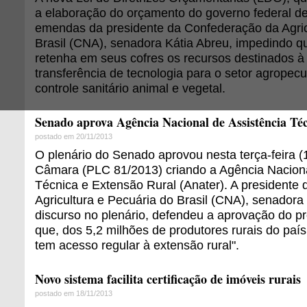
a elaboração do orçamento do governo federal de
emendas da presidente da Confederação da Agric
Brasil (CNA), senadora Kátia Abreu, impedindo q
retenha em seus cofres os recursos destinados à
transferência de tecnologia para o setor agropecu
controle sanitário animal e vegetal.
Senado aprova Agência Nacional de Assistência Té
postado em 20/11/2013
O plenário do Senado aprovou nesta terça-feira (1
Câmara (PLC 81/2013) criando a Agência Naciona
Técnica e Extensão Rural (Anater). A presidente
Agricultura e Pecuária do Brasil (CNA), senadora
discurso no plenário, defendeu a aprovação do pr
que, dos 5,2 milhões de produtores rurais do paí
tem acesso regular à extensão rural".
Novo sistema facilita certificação de imóveis rurais
postado em 18/11/2013