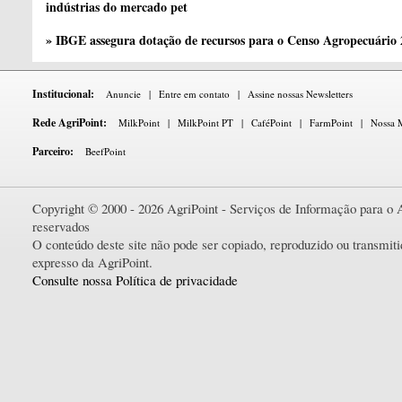
indústrias do mercado pet
» IBGE assegura dotação de recursos para o Censo Agropecuário
Institucional:
Anuncie
|
Entre em contato
|
Assine nossas Newsletters
Rede AgriPoint:
MilkPoint
|
MilkPoint PT
|
CaféPoint
|
FarmPoint
|
Nossa M
Parceiro:
BeefPoint
Copyright © 2000 - 2026 AgriPoint - Serviços de Informação para o A
reservados
O conteúdo deste site não pode ser copiado, reproduzido ou transmi
expresso da AgriPoint.
Consulte nossa Política de privacidade