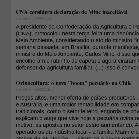
CNA considera declaração de Minc inaceitável
postado em 03/06/2009
A presidente da Confederação da Agricultura e Pe
(CNA), protocolou nesta terça-feira uma denúncia
Meio Ambiente, considerando o ato do ministro "in
semana passada, em Brasília, durante manifestaçã
ministro do Meio Ambiente, Carlos Minc, disse que
encolheram o rabinho de capeta e agora viraram 
defensor da agricultura familiar. (...) Isso é conve
Ovinocultura: o novo "boom" pecuário no Chile
postado em 02/02/2011
Preços altos, menor oferta de países produtores
e Austrália, e uma maior rentabilidade em compa
tradicionais, como o setor leiteiro, engorda de bo
explicam o auge que vive hoje a pecuária ovina n
motivo, as apostas no setor estão aumentando. 
operadoras da indústria local - a família Marín e 
ambos da XII Região -, uniram-se a novos particip