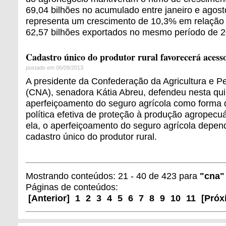
69,04 bilhões no acumulado entre janeiro e agost
representa um crescimento de 10,3% em relação
62,57 bilhões exportados no mesmo período de 2
Cadastro único do produtor rural favorecerá acesso
postado em 06/09/2013
A presidente da Confederação da Agricultura e Pe
(CNA), senadora Kátia Abreu, defendeu nesta quin
aperfeiçoamento do seguro agrícola como forma 
política efetiva de proteção à produção agropecuár
ela, o aperfeiçoamento do seguro agrícola depen
cadastro único do produtor rural.
Mostrando conteúdos: 21 - 40 de 423 para
"cna"
Páginas de conteúdos:
[
Anterior
]
1
2
3
4
5
6
7
8
9
10
11
[
Próx