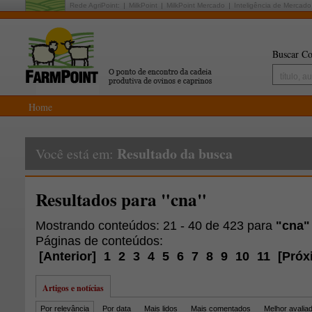
Rede AgriPoint:
MilkPoint
MilkPoint Mercado
Inteligência de Mercado
Buscar Co
Home
Resultado da busca
Você está em:
Resultados para "cna"
Mostrando conteúdos: 21 - 40 de 423 para
"cna"
Páginas de conteúdos:
[
Anterior
]
1
2
3
4
5
6
7
8
9
10
11
[
Próx
Artigos e notícias
Por relevância
Por data
Mais lidos
Mais comentados
Melhor avalia