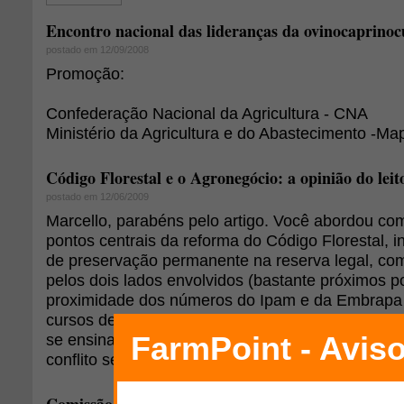
Encontro nacional das lideranças da ovinocaprinoc
postado em 12/09/2008
Promoção:
Confederação Nacional da Agricultura - CNA
Ministério da Agricultura e do Abastecimento -Ma
Código Florestal e o Agronegócio: a opinião do leit
postado em 12/06/2009
Marcello, parabéns pelo artigo. Você abordou co
pontos centrais da reforma do Código Florestal, i
de preservação permanente na reserva legal, c
pelos dois lados envolvidos (bastante próximos por
proximidade dos números do Ipam e da Embrapa
cursos de negociação (ou resolução de conflitos,
se ensina que é preciso haver uma "zona de acor
conflito se resolver. Os números parecem indicar