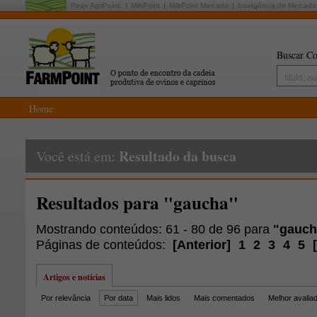
Rede AgriPoint:
MilkPoint
MilkPoint Mercado
Inteligência de Mercado
Buscar Co
Home
Resultado da busca
Você está em:
Resultados para "gaucha"
Mostrando conteúdos: 61 - 80 de 96 para
"gauch
Páginas de conteúdos:
[
Anterior
]
1
2
3
4
5
[
Artigos e notícias
Por relevância
Por data
Mais lidos
Mais comentados
Melhor avalia