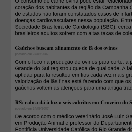
O consumo de carne ovina pode estar relacionad
coração dos habitantes da região da Campanha
de estudos não foram constatados casos de infar
doenças cardiovasculares nessa população. Entr
Sociedade Brasileira de Cardiologia (SBC), cerc
brasileiros adultos sofrem com altas taxas de cole
Gaúchos buscam afinamento de lã dos ovinos
postado em 24/09/2007
Com o foco na produção de ovinos para corte, a 
Grande do Sul registrou queda de qualidade. A fa
aptidão para lã resultou em fios cada vez mais gr
valorização de lãs finas está fazendo com que os
gaúchos voltem as atenções para uma antiga tra
RS: cabra dá à luz a seis cabritos em Cruzeiro do 
postado em 14/09/2007
De acordo com o médico veterinário José Luiz G
em Produção Animal e professor do Departament
Pontifícia Universidade Católica do Rio Grande 