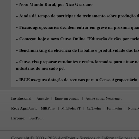
» Novo Mundo Rural, por Xico Graziano
» Ainda dá tempo de participar do treinamento sobre produção d
» Fiscais agropecuários decidem entrar em greve na próxima quar
» Começou hoje o novo Curso Online "Educação de cães por meio 
» Benchmarking da eficiência de trabalho e produtividade das fa
» Curso visa preparar estudantes e recém-formados para atuar no
indústrias do mercado pet
» IBGE assegura dotação de recursos para o Censo Agropecuário
Institucional:
Anuncie
|
Entre em contato
|
Assine nossas Newsletters
Rede AgriPoint:
MilkPoint
|
MilkPoint PT
|
CaféPoint
|
FarmPoint
|
Nossa M
Parceiro:
BeefPoint
Copyright © 2000 - 2026 AgriPoint - Serviços de Informação para o A