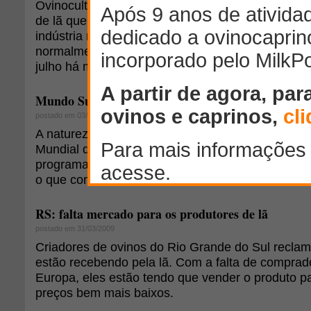
Ovinocultores gaúchos apostam na recuperação d
de lã que se inicia a partir de outubro. Com o ba
indústria nacional, a manifestação de interesse 
normalmente começa após a Expointer, teve lar
julho há movimentação e, como reflexo, os preço
Mundo Sustentável
postado em 03/06/2009
A natureza está em alta nesta semana. Em 5 de j
Mundial do Meio Ambiente. Governos, escolas,
programam significativos eventos. Bonitos discur
o que comemorar?
RS: falta mercado para os produtores de lã
postado em 31/03/2009
Criadores de ovinos do Rio Grande do Sul recla
estão recebendo pela lã. Com a falta de comprado
Europa, eles estão tendo que vender o produto pa
preços bem mais baixos.