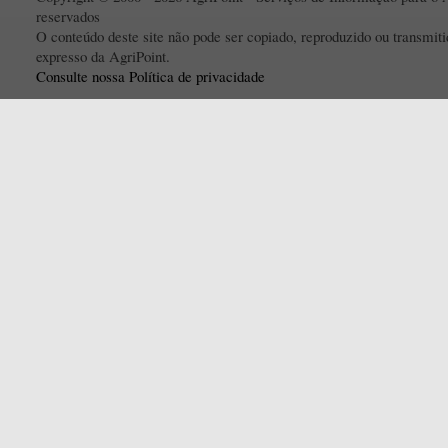
reservados
O conteúdo deste site não pode ser copiado, reproduzido ou transmi
expresso da AgriPoint.
Consulte nossa Política de privacidade