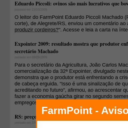
Eduardo Piccoli: ovinos são mais lucrativos que bo
postado em 23/10/2009
O leitor do FarmPoint Eduardo Piccoli Machado 
corte), de Alegrete/RS, enviou um comentário ao a
produzir cordeiros?
". Acesse e leia a carta na ínte
Expointer 2009: resultado mostra que produtor enfr
secretário Machado
postado em 09/09/2009
Para o secretário da Agricultura, João Carlos Ma
comercialização da 32ª Expointer, divulgado nest
demonstra que o produtor está enfrentando a cri
de cabeça erguida. "Isso é uma sinalização de qu
acreditando no futuro", afirmou, ao acrescentar 
fazer a economia gaúcha girar no segundo semes
empregos, renda e arrecadação.
RS: preço da lã reflete baixo estoque e motiva cria
postado em 27/07/2009