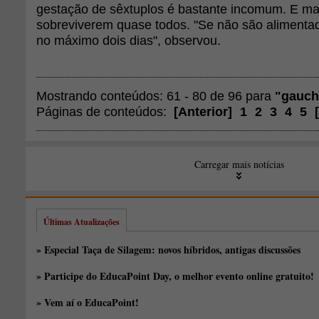
gestação de sêxtuplos é bastante incomum. E mais
sobreviverem quase todos. "Se não são alimentado
no máximo dois dias", observou.
Mostrando conteúdos: 61 - 80 de 96 para
"gauch
Páginas de conteúdos:
[
Anterior
]
1
2
3
4
5
[
Carregar mais notícias
Últimas Atualizações
» Especial Taça de Silagem: novos híbridos, antigas discussões
» Participe do EducaPoint Day, o melhor evento online gratuito!
» Vem aí o EducaPoint!