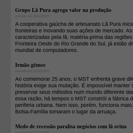
Grupo Lã Pura agrega valor na produção
postado em 16/02/2009
A cooperativa gaúcha de artesanato Lã Pura ini
fronteiras e inovando suas ações de mercado. As
caracterizadas pela lã, matéria-prima das regiõ
Fronteira Oeste do Rio Grande do Sul, já estão d
mundial de computadores.
Irmão gêmeo
postado em 02/02/2009
Ao comemorar 25 anos, o MST enfrenta grave di
história exige sua mutação. É impossível manter 
preservar seus métodos num mundo diferente daq
essa razão, há tempos o MST constrói a fábrica 
periferia urbana. Nem isso, porém, funciona mai
Bolsa-Família tomaram o lugar da arruaça.
Medo de recessão paralisa negócios com lã ovina
postado em 17/11/2008