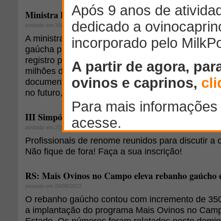
Ministra lança Cadastro Ambiental Rural em even
postado em 30/09/2013
A ministra do Meio Ambiente, Izabella Teixeira, es
gaúcha para apresentar o sistema, que abrigará
registro público e eletrônico de informações ambi
milhões de imóveis rurais existentes no país. Tra
documento que facilitará a vida dos produtores, i
no futuro, de crédito rural.
III Simpósio FarmPoint: mercado, custos e manejo
postado em 20/09/2013
Profissionais de renome reunidos para discutir a o
Não fique de fora! Faça a sua inscrição!
RS: Mais Ovinos no Campo eleva rebanho gaúcho 
postado em 26/08/2013
O rebanho gaúcho contou com incremento de 35
a implantação do programa Mais Ovinos no Camp
Estado. Os números foram relatados neste doming