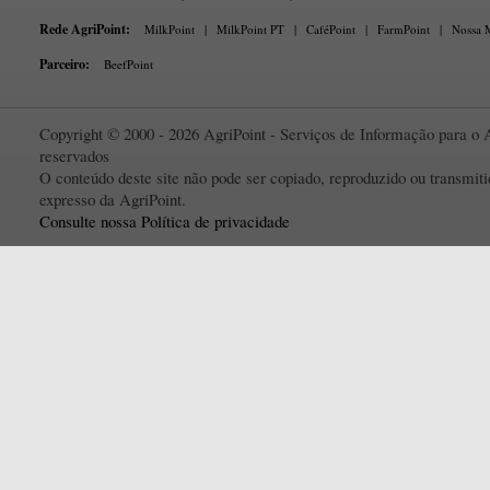
Rede AgriPoint:
MilkPoint
|
MilkPoint PT
|
CaféPoint
|
FarmPoint
|
Nossa M
Parceiro:
BeefPoint
Copyright © 2000 - 2026 AgriPoint - Serviços de Informação para o A
reservados
O conteúdo deste site não pode ser copiado, reproduzido ou transmi
expresso da AgriPoint.
Consulte nossa Política de privacidade