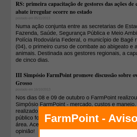
RS: primeira capacitação de gestores das ações de 
abate irregular ocorre no estado
postado em 05/11/2013
Numa ação conjunta entre as secretarias de Estad
Fazenda, Saúde, Segurança Pública e Meio Ambie
Polícia Rodoviária Federal, o município de Bagé
(04), o primeiro curso de combate ao abigeato e a
animais. Destinada aos gestores regionais, a cap
de cinco dias.
III Simpósio FarmPoint promove discussão sobre o
Grosso
postado em 16/10/2013
Nos dias 08 e 09 de outubro o FarmPoint realizo
Simpósio FarmPoint - mercado, custos e manejo. 
realizado no auditório do Senar e contou com o 
público foi composto por produtores de ovinos e
área. Acesse e confira o que foi discutido e parti
opinião!