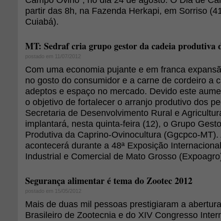
partir das 8h, na Fazenda Herkapi, em Sorriso (4
Cuiabá).
MT: Sedraf cria grupo gestor da cadeia produtiva d
postado em 11/07/2012
Com uma economia pujante e em franca expansão,
no gosto do consumidor e a carne de cordeiro a 
adeptos e espaço no mercado. Devido este aume
o objetivo de fortalecer o arranjo produtivo dos 
Secretaria de Desenvolvimento Rural e Agricultura
implantará, nesta quinta-feira (12), o Grupo Gest
Produtiva da Caprino-Ovinocultura (Ggcpco-MT).
acontecerá durante a 48ª Exposição Internacional
Industrial e Comercial de Mato Grosso (Expoagro
Segurança alimentar é tema do Zootec 2012
postado em 15/05/2012
Mais de duas mil pessoas prestigiaram a abertur
Brasileiro de Zootecnia e do XIV Congresso Inter