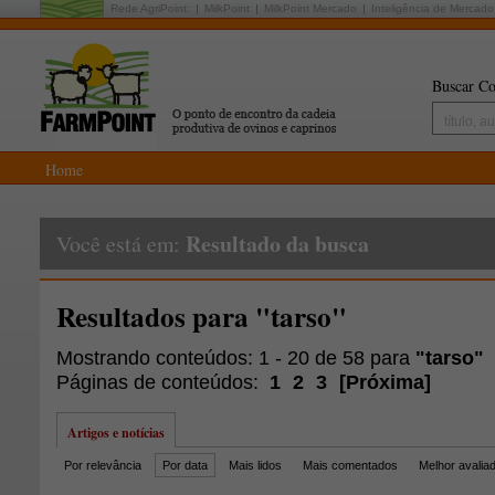
Rede AgriPoint:
MilkPoint
MilkPoint Mercado
Inteligência de Mercado
Buscar Co
Home
Resultado da busca
Você está em:
Resultados para "tarso"
Mostrando conteúdos: 1 - 20 de 58 para
"tarso"
Páginas de conteúdos:
1
2
3
[
Próxima
]
Artigos e notícias
Por relevância
Por data
Mais lidos
Mais comentados
Melhor avalia