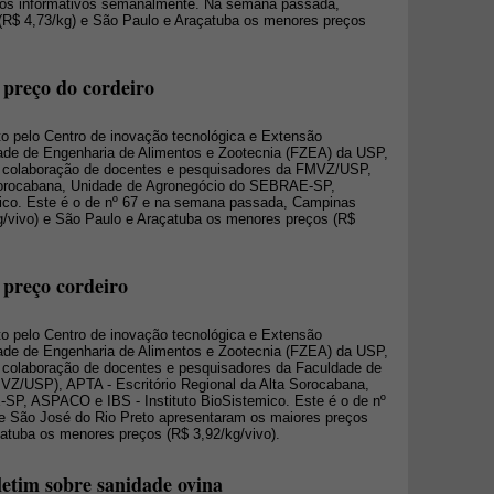
r os informativos semanalmente. Na semana passada,
(R$ 4,73/kg) e São Paulo e Araçatuba os menores preços
 preço do cordeiro
o pelo Centro de inovação tecnológica e Extensão
ade de Engenharia de Alimentos e Zootecnia (FZEA) da USP,
colaboração de docentes e pesquisadores da FMVZ/USP,
 Sorocabana, Unidade de Agronegócio do SEBRAE-SP,
ico. Este é o de nº 67 e na semana passada, Campinas
g/vivo) e São Paulo e Araçatuba os menores preços (R$
 preço cordeiro
o pelo Centro de inovação tecnológica e Extensão
ade de Engenharia de Alimentos e Zootecnia (FZEA) da USP,
colaboração de docentes e pesquisadores da Faculdade de
MVZ/USP), APTA - Escritório Regional da Alta Sorocabana,
P, ASPACO e IBS - Instituto BioSistemico. Este é o de nº
 São José do Rio Preto apresentaram os maiores preços
çatuba os menores preços (R$ 3,92/kg/vivo).
oletim sobre sanidade ovina