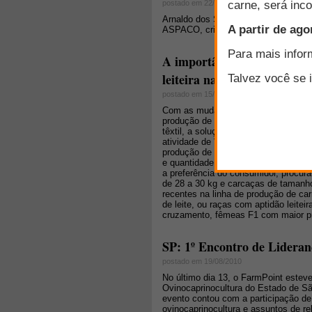
postado em 22/12/2006
Arnaldo dos Santos Vieira Filho, pre
ASPACO, criador de ovinos e Sócio-
A importância do cruzament
leiteira na produção de cord
postado em 15/12/2010
Com as mudanças ocorridas na ovinocu
produção de lã deixou de ter tanta i
têxtil, a solução dos produtores foi
atividade de "produzir ovinos". A par
produção de carne, principalmente d
e quantidade de gordura o suficiente
a preferência do consumidor, procura
de 28 a 30 kg e carcaças de tamanho
recentes na linha de produção de ca
de leite, ou raças com aptidão leite
cruzamento, fêmeas F1 com maior pro
SP: 1º Encontro de Lideran
postado em 19/08/2010
No último dia 13, o FarmPoint estev
Ovinocaprinocultura do Estado de S
evento contou com a participação de
ovinocaprinocultura e assuntos de re