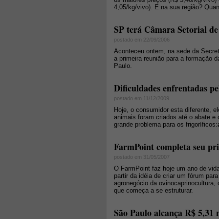
4,05/kg/vivo). E na sua região? Quan
SP terá Câmara Setorial de
postado em 22/09/2006
Aconteceu ontem, na sede da Secreta
a primeira reunião para a formação 
Paulo.
Dificuldades enfrentadas pel
postado em 11/12/2009
Hoje, o consumidor esta diferente, e
animais foram criados até o abate e 
grande problema para os frigoríficos:
FarmPoint completa seu pr
postado em 31/05/2007
O FarmPoint faz hoje um ano de vida
partir da idéia de criar um fórum pa
agronegócio da ovinocaprinocultura,
que começa a se estruturar.
São Paulo alcança R$ 5,31 