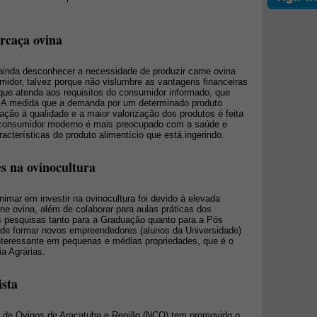
rcaça ovina
ainda desconhecer a necessidade de produzir carne ovina
midor, talvez porque não vislumbre as vantagens financeiras
que atenda aos requisitos do consumidor informado, que
o. A medida que a demanda por um determinado produto
ção à qualidade e a maior valorização dos produtos é feita
 consumidor moderno é mais preocupado com a saúde e
acterísticas do produto alimentício que está ingerindo.
s na ovinocultura
imar em investir na ovinocultura foi devido à elevada
ne ovina, além de colaborar para aulas práticas dos
 pesquisas tanto para a Graduação quanto para a Pós
 de formar novos empreendedores (alunos da Universidade)
nteressante em pequenas e médias propriedades, que é o
ia Agrárias.
sta
s de Ovinos de Araçatuba e Região (NCO) tem promovido o