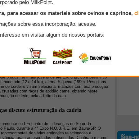
sidente da Associação Paulista de Criadores de Ovinos -
Diretor da Pontovinos Comércio de Produtos Agropecuários.
Top 10
o entre ovinos de raças de carne x raça
eiros de corte - Parte I
+ Lidos
ltura brasileira, a partir da década de 90, quando a
mportância no mercado mundial pela entrada dos produtos
 buscar outras alternativas para quem sempre gostou da
tir desta mudança, a tendência atual da ovinocultura é a
e animais jovens, com carcaças de alta deposição muscular
 para manter as características sensoriais da carne. Segundo
-se produzir animais jovens de até 150 dias, com peso vivo
 moderado (12 a 14 kg), afirma Siqueira (1999). Pesquisas
rne de cordeiro visam selecionar matrizes com boa produção
ira cruzadas com raças de aptidão carne, obtendo neste
dução de leite, pela adição da cara
ças discute estruturação da cadeia
e presente no I Encontro de Lideranças do Setor da
ão Paulo, durante a 4ª Expo N.O.B.R.E, em Bauru/SP. O
 representantes de várias entidades relacionadas à
levância foram apresentados e discutidos. Confira o resumo