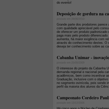
do evento!
Deposição de gordura na ca
postado em 28/06/2010
Grande parte dos produtores parece 
com qualidade apreciável pelo consu
de oferecer um produto padronizado 
paga mais pelo produto diferenciad
aumenta, há maior exigência com rela
através do conhecimento destes. O
deseja ter conhecimento sobre as car
Cabanha Unimar - inovaçõe
postado em 25/05/2009
O interesse do projeto da Cabanha Un
demanda regional e nacional pela car
acadêmicos, bem como incentivar as
Graduação, inclusive com o objetivo
no segmento ovinícola, pois sendo i
perfil da maioria dos alunos da Ciênc
Campeonato Cordeiro Pauli
postado em 13/12/2006
Há cinco anos o Núcleo de Criadore