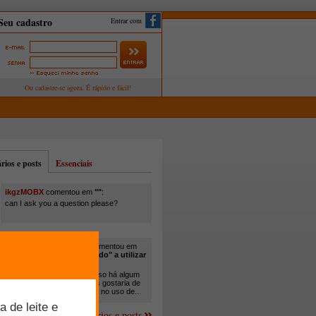
Entrar com
ios e posts
Essenciais
ikgzMOBX
comentou em
""
:
can I ask you a question please?
itamar santos pedreira
comentou em
"Você está sendo "obrigado" a utilizar
cana-de-açúcar na..."
:
Em minha propriedade, já uso há algum
tempo cana com ureia, mas gostaria de
um melhor aprofundamento no uso de...
Mais comentários e posts