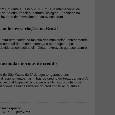
22/3, durante a Feinco 2011 - 8ª Feira Internacional de
 do Boletim Técnico Instituto Biológico - Sanidade na
 favor do desenvolvimento da ovinocultura.
tem fortes variações no Brasil
s está terminando na maioria dos municípios, apresentando
so corporal do rebanho começa a se recuperar, pois a
 devido as condições climáticas favoráveis que aceleram o
gue mudar normas de crédito
do de São Paulo, de 1º de agosto, garantiu aos
e direcionamentos nas linhas de crédito do Feap/Banagro. A
 Setorial Especial de Caprinos e Ovinos, no intuito de
uando-os às necessidades do produtor atual, quanto à
 para
"aspaco"
5
6
7
8
[
Próxima
]