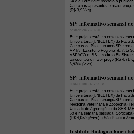
64 e o FarmPoint passará a publica
Campinas apresentou o maior preço 
(R$ 3,92/kg).
SP: informativo semanal do
postado em 22/11/2010
Este projeto está em desenvolviment
Universitária (UNICETEX) da Faculd
Campus de Pirassununga/SP, com a 
APTA - Escritório Regional da Alta
ASPACO e IBS - Instituto BioSistem
apresentou o maior preço (R$ 4,71/k
3,92/kg/vivo).
SP: informativo semanal do
postado em 01/12/2010
Este projeto está em desenvolviment
Universitária (UNICETEX) da Faculd
Campus de Pirassununga/SP, com a 
Medicina Veterinária e Zootecnia (F
Unidade de Agronegócio do SEBRAE-S
68 e na semana passada, Sorocaba e
(R$ 4,95/kg/vivo) e São Paulo e Ara
Instituto Biológico lança b