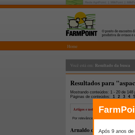
Rede AgriPoint:
MilkPoint
MilkP
Home
Resultado da busca
Você está em:
Resultados para "aspa
Mostrando conteúdos: 1 - 20 de 148
Páginas de conteúdos:
1
2
3
4
Artigos e notícias
Por relevância
Por data
Mais lidos
Arnaldo dos Santos, ovinoc