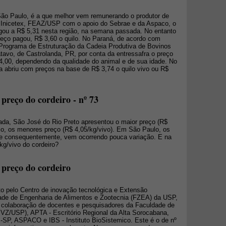
 São Paulo, é a que melhor vem remunerando o produtor de
 Inicetex, FEAZ/USP com o apoio do Sebrae e da Aspaco, o
hegou a R$ 5,31 nesta região, na semana passada. No entanto
preço pagou, R$ 3,60 o quilo. No Paraná, de acordo com
 Programa de Estruturação da Cadeia Produtiva de Bovinos
tavo, de Castrolanda, PR, por conta da entressafra o preço
4,00, dependendo da qualidade do animal e de sua idade. No
 abriu com preços na base de R$ 3,74 o quilo vivo ou R$
preço do cordeiro - nº 73
ada, São José do Rio Preto apresentou o maior preço (R$
lo, os menores preço (R$ 4,05/kg/vivo). Em São Paulo, os
 e consequentemente, vem ocorrendo pouca variação. E na
kg/vivo do cordeiro?
 preço do cordeiro
o pelo Centro de inovação tecnológica e Extensão
ade de Engenharia de Alimentos e Zootecnia (FZEA) da USP,
colaboração de docentes e pesquisadores da Faculdade de
MVZ/USP), APTA - Escritório Regional da Alta Sorocabana,
P, ASPACO e IBS - Instituto BioSistemico. Este é o de nº