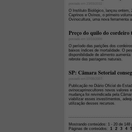
postado em 23/03/2011
O Instituto Biológico, lançou ontem, 
Caprinos e Ovinos, o primeiro volume
Ovinocultura, uma nova ferramenta a
Preço do quilo do cordeiro 
postado em 10/10/2008
O período das parições dos cordeiro
baixos índices de mortalidade. O pe
disponibilidade de alimento aumenta
rebrote das pastagens naturais.
SP: Câmara Setorial conse
postado em 07/08/2007
Publicação no Diário Oficial do Esta
ovinocaprinocultores novos valores 
mudança foi reivindicada pela Câmara
viabilizar esses investimentos, adeq
utilização desses recursos.
Mostrando conteúdos: 1 - 20 de 148
Páginas de conteúdos:
1
2
3
4