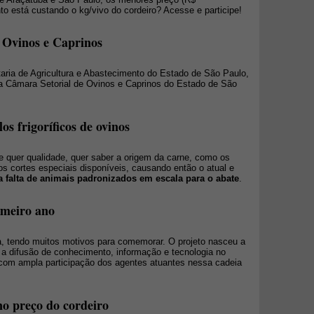
to está custando o kg/vivo do cordeiro? Acesse e participe!
 Ovinos e Caprinos
ria de Agricultura e Abastecimento do Estado de São Paulo,
da Câmara Setorial de Ovinos e Caprinos do Estado de São
os frigoríficos de ovinos
le quer qualidade, quer saber a origem da carne, como os
os cortes especiais disponíveis, causando então o atual e
a falta de animais padronizados em escala para o abate
.
imeiro ano
, tendo muitos motivos para comemorar. O projeto nasceu a
ra a difusão de conhecimento, informação e tecnologia no
 com ampla participação dos agentes atuantes nessa cadeia
no preço do cordeiro