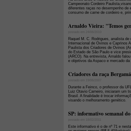
Campeonato Cordeiro Paulista,visan
diferentes raças no desempenho de 
consumo de carne de cordeiro e, prin
Arnaldo Vieira: "Temos gen
postado em 24/06/2010
Raquel M. C. Rodrigues, analista de
Internacional de Ovinos e Caprinos A
Paulista dos Criadores de Ovinos (A
do Estado de São Paulo e vice presi
(ARCO). Na entrevista, Arnaldo falou 
e objetivos da Aspaco e mercado da o
Criadores da raça Bergamá
postado em 19/06/2007
Durante a Feinco, o professor da UF
Luiz Otavio Carneiro, iniciaram um 
Brasil. A finalidade é trocar infor
visando o melhoramento genético.
SP: informativo semanal do 
postado em 18/02/2011
Este informativo é o de nº 71 e nes
os maiores preços (R$ 5,40/kg/vivo)