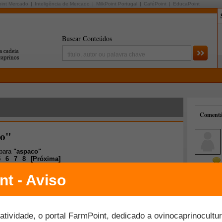
oint Mercado
Inteligência de Mercado
MilkPoint Portugal
CaféPoint
EducaPoint
Buscar Conteúdos
Comentár
co"
 para
"aspaco"
5
6
7
8
[
Próxima
]
Mais comentados
Melhor avaliados
ultor e presidente da Aspaco