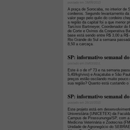
postado em 16/08/2010
A praça de Sorocaba, no interior de
cordeiros. Segundo levantamento da
valor pago pelo quilo do cordeiro c
a região da capital foi a que menor 
Tarcísio Bartmeyer, Coordenador do
de Corte e Ovinos da Cooperativa Ba
base está sendo entre R$ 3,00 a R$ 
Rio Grande do Sul a semana passada
8,50 a carcaça.
SP: informativo semanal do 
postado em 09/03/2011
Este é o de nº 73 e na semana pass
5,40/kg/vivo) e Araçatuba e São Pau
preços estão oscilando muito pouco
sua região? Quanto está custando o 
SP: informativo semanal do
postado em 26/10/2010
Este projeto está em desenvolviment
Universitária (UNICETEX) da Faculd
Campus de Pirassununga/SP, com a 
Medicina Veterinária e Zootecnia (F
Unidade de Agronegócio do SEBRAE-S