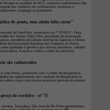
do divulgar os produtos do NCO, conhecer a performance das
engorda dos cordeiros em confinamento, promover o
cipalmente, congregar os produtores.
ética de ponta, mas ainda falta carne"
 mercado do FarmPoint, entrevistou na 7ª FEINCO - Feira
rnaldo dos Santos Vieira Filho, presidente da Associação
spaco), presidente da Câmara Setorial de Caprinos e Ovinos
dente da Associação Brasileira dos Criadores de Ovinos
sobre qualidade e genética dos animais brasileiros, trabalho
vinocultura. Acesse e confira o vídeo da entrevista.
cia são cadastrados
LA Juan Peres, juntamente com o criador de Bergamácia,
trabalho de cadastramento dos criadores de Bergamácia no
mações sobre a raça e até mesmo promover permuta de animais
preço do cordeiro - nº 71
ta semana, Sorocaba e São José do Rio Preto apresentaram
 e Araçatuba e São Paulo, os menores preço (R$