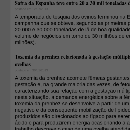
Safra da Espanha teve entre 20 a 30 mil toneladas 
postado em 12/07/2013
A temporada de tosquia dos ovinos terminou na
campanha que se obteve, segundo as primeiras p
20.000 e 30.000 toneladas de lã de boa qualidad
volume de negócios em torno de 30 milhões de e
milhões).
Toxemia da prenhez relacionada à gestação múltipl
ovelhas
postado em 30/01/2013
A toxemia da prenhez acomete fêmeas gestantes n
gestação e, na grande maioria das vezes, de feto
caracterizando sua relação com a gestação múltipl
nesta situação, a demanda energética sobre a fê
toxemia da prenhez se desenvolve a partir de um
negativo e da consequente mobilização de lipíde
produzidos são direcionados ao fígado para serem
ácido e para produzirem energia ocasionando a 
trabalho descreve o caso de uma ovelha atendida