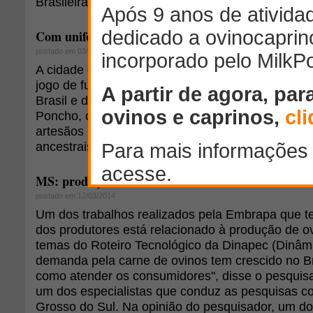
Brasileira de Criadores de Ovinos.
Com uniformes de Brasil e Colômbia, ovelhas dispu
postado em 03/06/2014
A cidade colombiana de Nobsa promoveu no últi
jogo de futebol entre ovelhas. Os animais usaram
Brasil e da Colômbia, em partida que fez parte do
Poncho, comemorado anualmente nesta região c
artesãos locais fazem ponchos de lã de ovelha, ut
ancestrais.
MS: produção de ovinos será um dos temas da Din
postado em 12/03/2014
Um dos trabalhos realizados pela Embrapa que 
dos produtores está relacionado à produção de o
temas do Roteiro Tecnológico da Dinapec (Dinâmi
demanda pela carne de ovinos tem crescido no Br
como atender os consumidores", disse o pesquis
um dos especialistas que conduz as pesquisas 
Grosso do Sul. Na opinião do pesquisador, um d