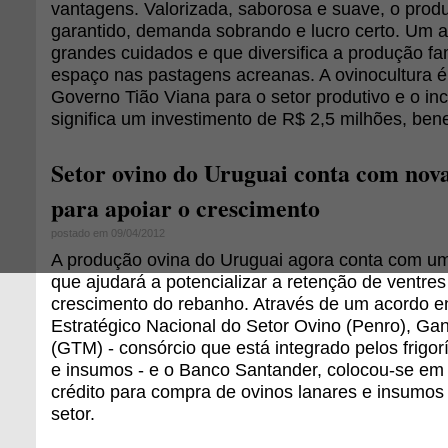
vantagens. Valorizada, saborosa e suave, o pro
garantido, demanda sobrando e lucro certo. Um 
grandes cuidados e que diversifica a produção fa
espaço nas pastagens acreanas. A ovinocultura 
Governo Tião Viana para o setor produtivo e o inc
significa um investimento de R$ 2,5 milhões, bene
Setor ovino do Uruguai conta com nov
para apoiar o crescimento
postado em 09/04/2012
A produção ovina do Uruguai agora conta com u
que ajudará a potencializar a retenção de ventres 
crescimento do rebanho. Através de um acordo e
Estratégico Nacional do Setor Ovino (Penro), Gan
(GTM) - consórcio que está integrado pelos frigor
e insumos - e o Banco Santander, colocou-se e
crédito para compra de ovinos lanares e insumos
setor.