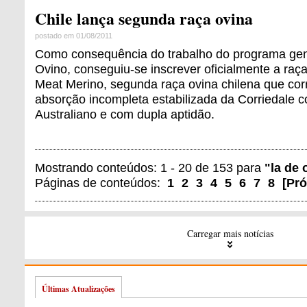
Chile lança segunda raça ovina
postado em 01/08/2011
Como consequência do trabalho do programa gen
Ovino, conseguiu-se inscrever oficialmente a raç
Meat Merino, segunda raça ovina chilena que co
absorção incompleta estabilizada da Corriedale 
Australiano e com dupla aptidão.
Mostrando conteúdos: 1 - 20 de 153 para
"la de 
Páginas de conteúdos:
1
2
3
4
5
6
7
8
[
Pr
Carregar mais notícias
Últimas Atualizações