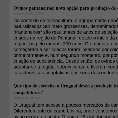
Ovinos pantaneiros: nova opção para produção de 
postado em 23/10/2012
No contexto da ovinocultura, o agrupamento gené
naturalizados Sul-mato-grossenses, denominados
"Pantaneiros" são resultantes de anos de seleção
criados na região do Pantanal, desde o início da 
região, há pelo menos, 300 anos. De maneira gera
começaram a ser criados foram inseridos por col
primeiramente e, num segundo momento, por po
criação de subsistência. Desde então, os ovinos
adaptar-se à região, sobreviveram e tiveram con
características adaptativas aos seus descendentes
Que tipo de cordeiro o Uruguai deveria produzir fr
competidores?
postado em 11/10/2012
O Uruguai tem acesso a poucos mercados de car
Diferentemente da carne bovina, onde vendemos 
ovino ocorre o oposto. O país é "Brasil dependent