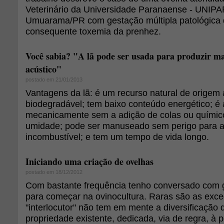
Veterinário da Universidade Paranaense - UNIPA
Umuarama/PR com gestação múltipla patológica d
consequente toxemia da prenhez.
Você sabia? "A lã pode ser usada para produzir m
acústico"
postado em 21/01/2013
Vantagens da lã: é um recurso natural de origem a
biodegradável; tem baixo conteúdo energético; é
mecanicamente sem a adição de colas ou químicos
umidade; pode ser manuseado sem perigo para a
incombustível; e tem um tempo de vida longo.
Iniciando uma criação de ovelhas
postado em 18/12/2012
Com bastante frequência tenho conversado com 
para começar na ovinocultura. Raras são as exc
"interlocutor" não tem em mente a diversificaçã
propriedade existente, dedicada, via de regra, à p