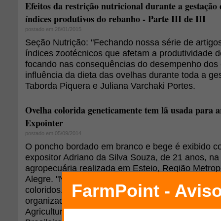
Efeitos da restrição nutricional durante a gestação 
índices produtivos do rebanho - Parte III de III
postado em 28/01/2015
Seção Nutrição: "Fechando nossa série de artigo
índices zootécnicos que afetam a produtividade d
focando nas consequências do desempenho dos c
influência da dieta das ovelhas durante toda a ge
Taborda Piquera e Juliana Varchaki Portes.
Ovelha colorida geneticamente tem lã usada para a
Expointer
postado em 05/09/2014
O poncho bordado em branco e bege é exibido c
expositor Adriano da Silva Souza, de 21 anos, na 
agropecuária realizada em Esteio, Região Metrop
Alegre. "Não tem tinta", garante. A lã usada é de
coloridos. Os criadores desses animais já cont
organizada, e obtiveram neste ano o registro ofici
Agricultura, Pecuária e Abastecimento (Mapa) e 