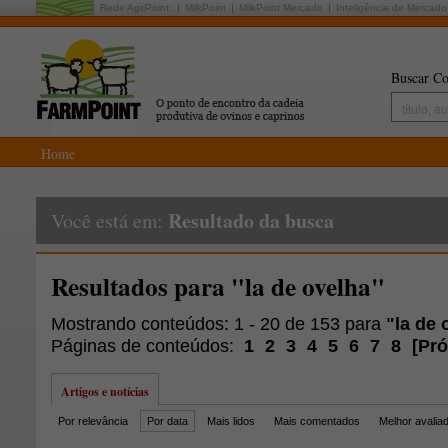
Rede AgriPoint:
MilkPoint
MilkPoint Mercado
Inteligência de Mercado
Buscar Co
Home
Resultado da busca
Você está em:
Resultados para "la de ovelha"
Mostrando conteúdos: 1 - 20 de 153 para
"la de 
Páginas de conteúdos:
1
2
3
4
5
6
7
8
[
Pr
Artigos e notícias
Por relevância
Por data
Mais lidos
Mais comentados
Melhor avalia