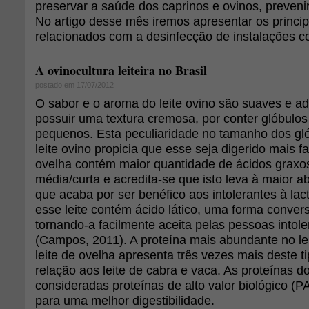
preservar a saúde dos caprinos e ovinos, prevenir
No artigo desse mês iremos apresentar os princip
relacionados com a desinfecção de instalações c
A ovinocultura leiteira no Brasil
postado em 17/07/2012
O sabor e o aroma do leite ovino são suaves e a
possuir uma textura cremosa, por conter glóbulos
pequenos. Esta peculiaridade no tamanho dos gl
leite ovino propicia que esse seja digerido mais fa
ovelha contém maior quantidade de ácidos graxo
média/curta e acredita-se que isto leva à maior a
que acaba por ser benéfico aos intolerantes à lac
esse leite contém ácido lático, uma forma convers
tornando-a facilmente aceita pelas pessoas intoler
(Campos, 2011). A proteína mais abundante no lei
leite de ovelha apresenta três vezes mais deste t
relação aos leite de cabra e vaca. As proteínas do
consideradas proteínas de alto valor biológico (P
para uma melhor digestibilidade.