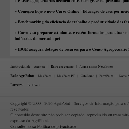
» Fiscais agropecuários decidem entrar em greve na próxima quar
» Começou hoje o novo Curso Online "Educação de cães por meio 
» Benchmarking da eficiência de trabalho e produtividade das fa
» Curso visa preparar estudantes e recém-formados para atuar no
indústrias do mercado pet
» IBGE assegura dotação de recursos para o Censo Agropecuário
Institucional:
Anuncie
|
Entre em contato
|
Assine nossas Newsletters
Rede AgriPoint:
MilkPoint
|
MilkPoint PT
|
CaféPoint
|
FarmPoint
|
Nossa M
Parceiro:
BeefPoint
Copyright © 2000 - 2026 AgriPoint - Serviços de Informação para o A
reservados
O conteúdo deste site não pode ser copiado, reproduzido ou transmi
expresso da AgriPoint.
Consulte nossa Política de privacidade