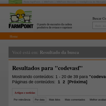
Rede AgriPoint:
MilkPoint
MilkPoint Mercado
Inteligência de Mercado
Buscar Co
Home
Resultado da busca
Você está em:
Resultados para "codevasf"
Mostrando conteúdos: 1 - 20 de 39 para
"codeva
Páginas de conteúdos:
1
2
[
Próxima
]
Artigos e notícias
Por relevância
Por data
Mais lidos
Mais comentados
Melhor avalia