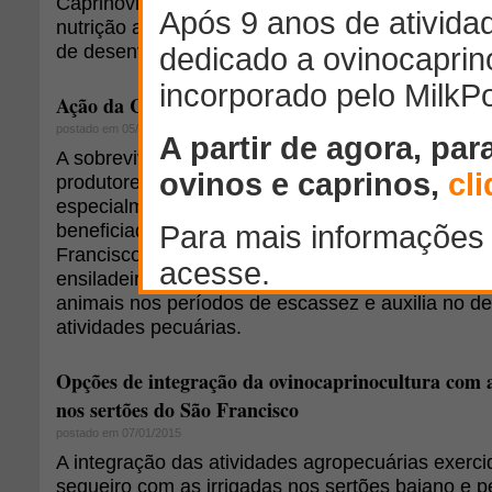
Caprinovinocultura, serão apresentadas e discuti
nutrição animal, forragicultura e sanidade animal
de desenvolvimento regional do programa Rota d
Ação da Codevasf garante alimentação animal no s
postado em 05/05/2015
A sobrevivência das criações de animais de mais 
produtores de Remanso, no semiárido baiano, vai f
especialmente em meio à estiagem prolongada. E
beneficiadas pela Companhia de Desenvolviment
Francisco e do Parnaíba (Codevasf) com kits de 
ensiladeira, equipamento que contribui para o ma
animais nos períodos de escassez e auxilia no d
atividades pecuárias.
Opções de integração da ovinocaprinocultura com a
nos sertões do São Francisco
postado em 07/01/2015
A integração das atividades agropecuárias exerc
sequeiro com as irrigadas nos sertões baiano e