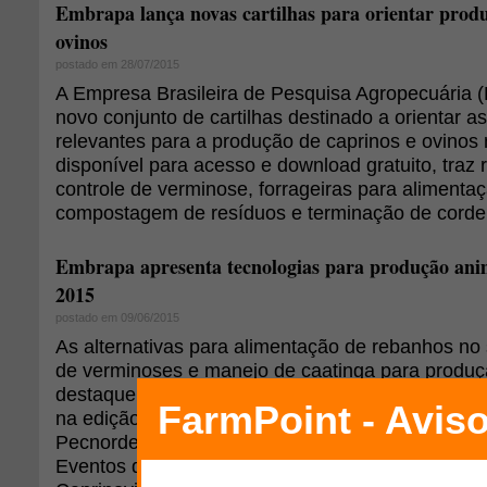
Embrapa lança novas cartilhas para orientar produ
ovinos
postado em 28/07/2015
A Empresa Brasileira de Pesquisa Agropecuária
novo conjunto de cartilhas destinado a orientar 
relevantes para a produção de caprinos e ovinos n
disponível para acesso e download gratuito, tra
controle de verminose, forrageiras para alimenta
compostagem de resíduos e terminação de cordei
Embrapa apresenta tecnologias para produção ani
2015
postado em 09/06/2015
As alternativas para alimentação de rebanhos no 
de verminoses e manejo de caatinga para produç
destaque da participação da Embrapa Caprinos e
na edição de 2015 do Seminário Nordestino de P
Pecnordeste), que acontece de 16 a 18 de junho,
Eventos do Ceará, em Fortaleza (CE). No painel 