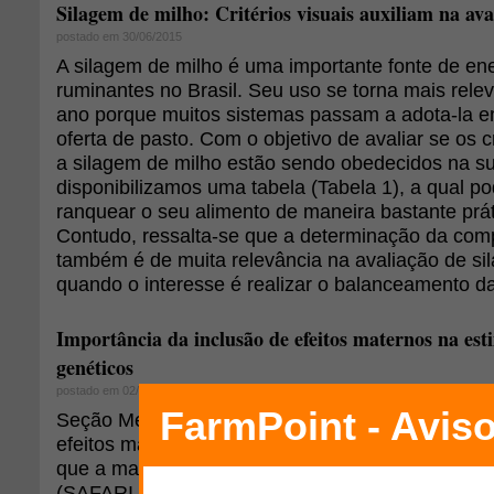
Silagem de milho: Critérios visuais auxiliam na ava
postado em 30/06/2015
A silagem de milho é uma importante fonte de ene
ruminantes no Brasil. Seu uso se torna mais rele
ano porque muitos sistemas passam a adota-la e
oferta de pasto. Com o objetivo de avaliar se os c
a silagem de milho estão sendo obedecidos na su
disponibilizamos uma tabela (Tabela 1), a qual po
ranquear o seu alimento de maneira bastante prát
Contudo, ressalta-se que a determinação da com
também é de muita relevância na avaliação de sil
quando o interesse é realizar o balanceamento da d
Importância da inclusão de efeitos maternos na es
genéticos
postado em 02/09/2014
Seção Melhoramento Genético: "Alguns autores 
efeitos maternos são tão importantes sobre o cre
que a maior parte da variação do peso é atribuída
(SAFARI et al. 2005; RASHIDI et al. 2008), porta