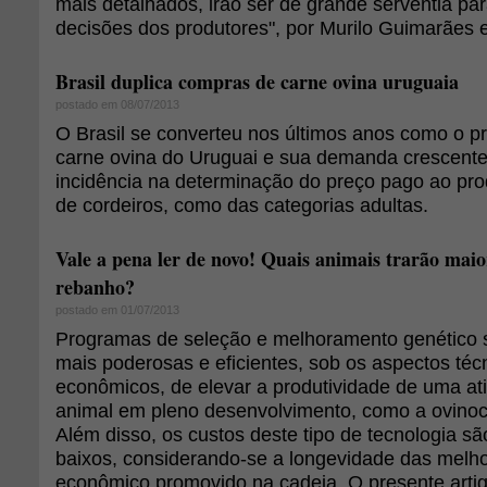
mais detalhados, irão ser de grande serventia pa
decisões dos produtores", por Murilo Guimarães e
Brasil duplica compras de carne ovina uruguaia
postado em 08/07/2013
O Brasil se converteu nos últimos anos como o p
carne ovina do Uruguai e sua demanda crescent
incidência na determinação do preço pago ao prod
de cordeiros, como das categorias adultas.
Vale a pena ler de novo! Quais animais trarão maio
rebanho?
postado em 01/07/2013
Programas de seleção e melhoramento genético
mais poderosas e eficientes, sob os aspectos técn
econômicos, de elevar a produtividade de uma at
animal em pleno desenvolvimento, como a ovinocul
Além disso, os custos deste tipo de tecnologia sã
baixos, considerando-se a longevidade das melho
econômico promovido na cadeia. O presente artig