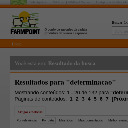
Rede AgriPoint:
MilkPoint
MilkPoint Mercado
Inteligência de Mercado
Buscar Co
Home
Resultado da busca
Você está em:
Resultados para "determinacao"
Mostrando conteúdos: 1 - 20 de 132 para
"deter
Páginas de conteúdos:
1
2
3
4
5
6
7
[
Próxi
Artigos e notícias
Por relevância
Por data
Mais lidos
Mais comentados
Melhor avalia