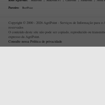
Rede AgriPoint:
MilkPoint
|
MilkPoint PT
|
CaféPoint
|
FarmPoint
|
Nossa M
Parceiro:
BeefPoint
Copyright © 2000 - 2026 AgriPoint - Serviços de Informação para o A
reservados
O conteúdo deste site não pode ser copiado, reproduzido ou transmi
expresso da AgriPoint.
Consulte nossa Política de privacidade