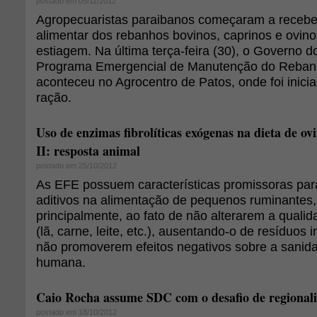
postado em 05/11/2012
Agropecuaristas paraibanos começaram a receb
alimentar dos rebanhos bovinos, caprinos e ovino
estiagem. Na última terça-feira (30), o Governo 
Programa Emergencial de Manutenção do Rebanh
aconteceu no Agrocentro de Patos, onde foi inici
ração.
Uso de enzimas fibrolíticas exógenas na dieta de ov
II: resposta animal
postado em 25/10/2012
As EFE possuem características promissoras par
aditivos na alimentação de pequenos ruminantes
principalmente, ao fato de não alterarem a qualid
(lã, carne, leite, etc.), ausentando-o de resíduos 
não promoverem efeitos negativos sobre a sanid
humana.
Caio Rocha assume SDC com o desafio de regional
postado em 18/10/2012