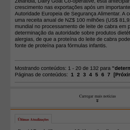
Zelândia, Dairy Goat Co-operative, está antecip
crescimento nas exportações após um important
Autoridade Europeia de Segurança Alimentar. A 
uma receita anual de NZ$ 100 milhões (US$ 81,92 
mundial no processamento de leite de cabra em 
determinação da autoridade sobre produtos dietét
alergias, de que a proteína do leite de cabra po
fonte de proteína para fórmulas infantis.
Mostrando conteúdos: 1 - 20 de 132 para
"deter
Páginas de conteúdos:
1
2
3
4
5
6
7
[
Próxi
Carregar mais notícias
Últimas Atualizações