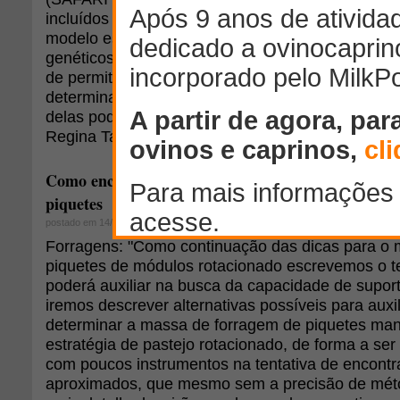
incluídos nos modelos genéticos (MEYER, 1992). 
modelo estatístico mais adequado para determin
genéticos, como a herdabilidade, é de grande imp
de permitir a estimativa mais acurada dos efeito
determinadas características, é possível decidir
delas poderão ser usadas como critério de seleção"
Regina Tamioso e Laila Talarico Dias, da UFPR.
Como encontrar a quantidade de massa de forragem
piquetes
postado em 14/08/2013
Forragens: "Como continuação das dicas para o 
piquetes de módulos rotacionado escrevemos o te
poderá auxiliar na busca da capacidade de suport
iremos descrever alternativas possíveis para auxil
determinar a massa de forragem de piquetes ma
estratégia de pastejo rotacionado, de forma a se
com poucos instrumentos na tentativa de encontr
aproximados, que mesmo sem a precisão de méto