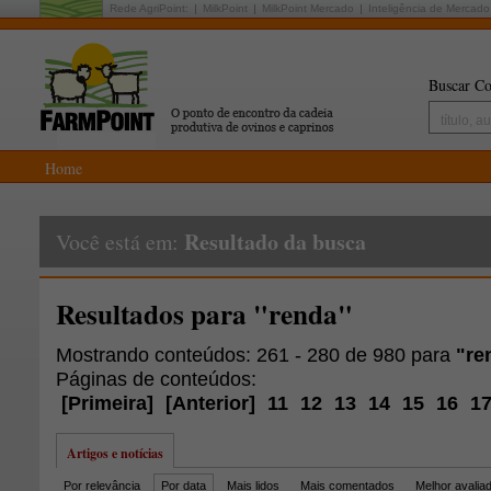
Rede AgriPoint:
MilkPoint
MilkPoint Mercado
Inteligência de Mercado
Buscar Co
Home
Resultado da busca
Você está em:
Resultados para "renda"
Mostrando conteúdos: 261 - 280 de 980 para
"re
Páginas de conteúdos:
[
Primeira
]
[
Anterior
]
11
12
13
14
15
16
1
Artigos e notícias
Por relevância
Por data
Mais lidos
Mais comentados
Melhor avalia