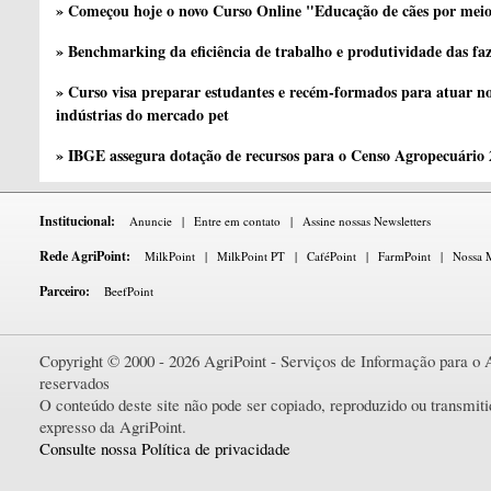
» Começou hoje o novo Curso Online "Educação de cães por meio 
» Benchmarking da eficiência de trabalho e produtividade das fa
» Curso visa preparar estudantes e recém-formados para atuar no
indústrias do mercado pet
» IBGE assegura dotação de recursos para o Censo Agropecuário
Institucional:
Anuncie
|
Entre em contato
|
Assine nossas Newsletters
Rede AgriPoint:
MilkPoint
|
MilkPoint PT
|
CaféPoint
|
FarmPoint
|
Nossa M
Parceiro:
BeefPoint
Copyright © 2000 - 2026 AgriPoint - Serviços de Informação para o A
reservados
O conteúdo deste site não pode ser copiado, reproduzido ou transmi
expresso da AgriPoint.
Consulte nossa Política de privacidade