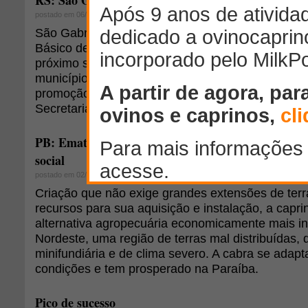
RS: São Gabriel realiza 1º Curso de Classificação 
postado em 06/01/2012
São Gabriel está realizando, desde segunda-feira
Básico de Classificação de Lã. As atividades se 
próximo sábado (07) e fazem parte do Programa 
município. A capacitação, que conta com 12 parti
promoção do escritório municipal da Emater/RS-A
Secretaria Municipal de Agricultura e Cooperativa
PB: Emater incentiva criação de caprinos como alt
social
postado em 02/01/2012
Criação que não exige grandes extensões de ter
recursos para sua aquisição e instalação, a caprin
alternativa agropecuária economicamente mais in
Nordeste, uma região de terras mal distribuídas, 
minifundiária e de clima severo. A cabra se adap
condições e tem prosperado na Paraíba.
Pico de sucesso