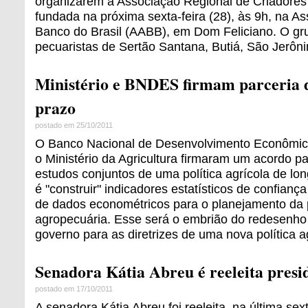
organizarem a Associação Regional de Criadores
fundada na próxima sexta-feira (28), às 9h, na As
Banco do Brasil (AABB), em Dom Feliciano. O gr
pecuaristas de Sertão Santana, Butiá, São Jerôn
Ministério e BNDES firmam parceria d
prazo
postado em 25/10/2011
O Banco Nacional de Desenvolvimento Econômic
o Ministério da Agricultura firmaram um acordo p
estudos conjuntos de uma política agrícola de lon
é "construir" indicadores estatísticos de confian
de dados econométricos para o planejamento da
agropecuária. Esse será o embrião do redesenho
governo para as diretrizes de uma nova política a
Senadora Kátia Abreu é reeleita pres
postado em 17/10/2011
A senadora Kátia Abreu foi reeleita, na última sext