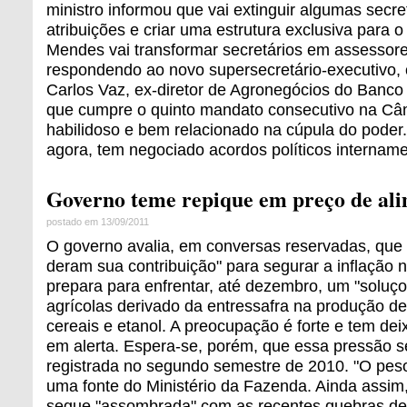
ministro informou que vai extinguir algumas secre
atribuições e criar uma estrutura exclusiva para o
Mendes vai transformar secretários em assessore
respondendo ao novo supersecretário-executivo,
Carlos Vaz, ex-diretor de Agronegócios do Banco
que cumpre o quinto mandato consecutivo na Câ
habilidoso e bem relacionado na cúpula do poder
agora, tem negociado acordos políticos internam
Governo teme repique em preço de al
postado em 13/09/2011
O governo avalia, em conversas reservadas, que 
deram sua contribuição" para segurar a inflação 
prepara para enfrentar, até dezembro, um "soluço
agrícolas derivado da entressafra na produção de
cereais e etanol. A preocupação é forte e tem dei
em alerta. Espera-se, porém, que essa pressão s
registrada no segundo semestre de 2010. "O peso
uma fonte do Ministério da Fazenda. Ainda assim
segue "assombrada" com as recentes quebras de 