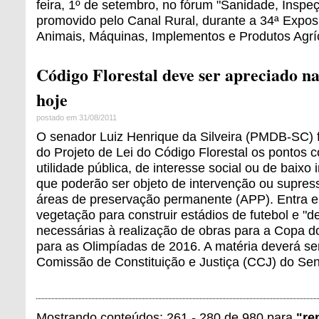
feira, 1º de setembro, no fórum "Sanidade, Inspeç
promovido pelo Canal Rural, durante a 34ª Exposi
Animais, Máquinas, Implementos e Produtos Agríc
Código Florestal deve ser apreciado 
hoje
postado em 31/08/2011
O senador Luiz Henrique da Silveira (PMDB-SC) 
do Projeto de Lei do Código Florestal os pontos
utilidade pública, de interesse social ou de baixo
que poderão ser objeto de intervenção ou supre
áreas de preservação permanente (APP). Entra ela
vegetação para construir estádios de futebol e "d
necessárias à realização de obras para a Copa 
para as Olimpíadas de 2016. A matéria deverá se
Comissão de Constituição e Justiça (CCJ) do Se
Mostrando conteúdos: 261 - 280 de 980 para
"re