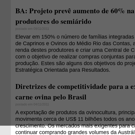
BA: Projeto prevê aumento de 60% na
produtores do semiárido
postado em 09/11/2011
Elevar em 150% o número de famílias integradas
de Caprinos e Ovinos do Médio Rio das Contas,
renda destes produtores e criar uma Central de 
com o objetivo de realizar compras conjuntas par
produção. Estes são alguns dos objetivos do pro
Estratégica Orientada para Resultados.
Diretrizes de competitividade para a 
carne ovina pelo Brasil
postado em 04/11/2011
A exportação de produtos da ovinocultura, princi
movimenta cerca de US$ 11 bilhões todos os ano
crescimento. Os mercados mais exigentes para 
continuar comprando grandes volumes da Austrál