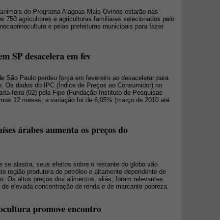
5 animais do Programa Alagoas Mais Ovinos estarão nas
 750 agricultores e agricultoras familiares selecionados pelo
nocaprinocultura e pelas prefeituras municipais para fazer
em SP desacelera em fev
de São Paulo perdeu força em fevereiro ao desacelerar para
o. Os dados do IPC (Índice de Preços ao Consumidor) no
rta-feira (02) pela Fipe (Fundação Instituto de Pesquisas
mos 12 meses, a variação foi de 6,05% (março de 2010 até
países árabes aumenta os preços do
se alastra, seus efeitos sobre o restante do globo vão
te região produtora de petróleo e altamente dependente de
o. Os altos preços dos alimentos, aliás, foram relevantes
ão de elevada concentração de renda e de marcante pobreza.
nocultura promove encontro