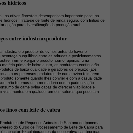
sos hídricos
al, os ativos florestais desempenham importante papel na
 hídricos. Trata-se de fonte de renda segura, com linhas de
itar opção para diversificação da produção rural.
ços entre indústriaxprodutor
a indústria e o produtor de ovinos antes de haver o
aconteça o equilíbrio entre as atitudes e posicionamentos
insistirem em enxergar o produtor como, apenas, uma
matéria-prima de baixo custo, os produtores continuarão
rodutos de baixa qualidade e geradores de prejuízo (aos
 enquanto os pretensos produtores de carne ovina teimarem
u produto somente quando lhes convier e com a casualidade
ade, não teremos uma mercadoria com a padronização
consumo de carne ovina capaz de oferecer viabilidade e
s investimentos em qualquer um dos setores que poderiam
s finos com leite de cabra
 Produtores de Pequenos Animais de Santana do Ipanema
evereiro do Curso de Processamento de Leite de Cabra para
o é capacitar 10 colaboradores da cooperativa nas técnicas