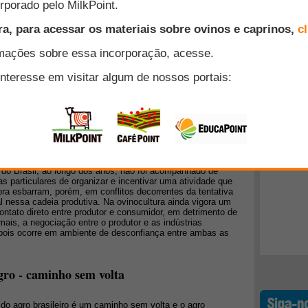
nte para aqueles produtores que querem diversificar a fonte
 sejam tão imediatistas na obtenção da primeira receita. O
Top 10
de origem florestal tem se comportado de forma bastante
Uma das potenciais fontes de recursos para o setor florestal
, em particular, a fixação de carbono, a proteção de
+ Lidos
ns das hidrovias, preservação da biodiversidade e o
ndestino: quais são as causas da
do Brasil, ao longo dos anos, não foi acompanhado de
vas particulares de organizar e incentivar uma atividade que
a esbarram, porém, em conflitos decorrentes da tentativa
l nessa cadeia produtiva. Na ovinocultura ainda vigora um
 contato direto entre produtor e consumidor, em detrimento de
mais, a negociação entre o produtor e as indústrias
, pois ocorre em ambiente de desconfiança entre ambas as
gro - caminho sem volta
do agro brasileiro é um caminho sem volta e o agro