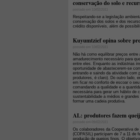
conservação do solo e recur
postado em 10/02/2011
Respeitando-se a legislação ambient
conservação dos solos e dos recursos
crédito disponíveis, além de possibil
Kuyumtzief opina sobre pre
postado em 10/02/2011
Não há como equilibrar preços entre 
amadurecimento necessário para que 
entre eles. Enquanto as indústrias 
oportunidade de abastecerem-se com 
entrando e saindo da atividade com p
produtores, é claro). Do outro lado,
em ficar no conforto de escoar o se
comandando a qualidade e a quantid
necessária para gerar um hábito de 
sustentabilidade a médios e grande
formar uma cadeia produtiva.
AL: produtores fazem queijo
postado em 09/02/2011
Os colaboradores da Cooperativa de
(COPASIL) participam de 7 a 11 de f
produção de queijos finos. O objetiv