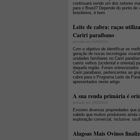
continuará sendo um dos setores mai
para o Brasil? Depende do ponto de 
brasileiros, é bom.
Leite de cabra: raças utiliz
Cariri paraibano
postado em 15/03/2011
Com o objetivo de identificar os mel
geração de novas tecnologias visand
unidades familiares no Cariri paraib
cariris velhos (ocidental e oriental) p
daquela região. Foram entrevistados
Cariri paraibano, pertencentes ao gru
cabra para o Programa Leite da Para
apresentados neste artigo.
A sua renda primária é ori
postado em 14/03/2011
Existem diversas propriedades que j
sabido que muitos produtores ainda
exploração comercial, inclusive, usu
Alagoas Mais Ovinos finali