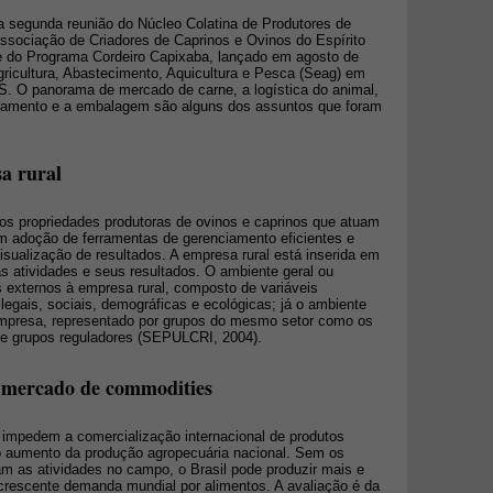
a segunda reunião do Núcleo Colatina de Produtores de
ssociação de Criadores de Caprinos e Ovinos do Espírito
te do Programa Cordeiro Capixaba, lançado em agosto de
gricultura, Abastecimento, Aquicultura e Pesca (Seag) em
. O panorama de mercado de carne, a logística do animal,
iciamento e a embalagem são alguns dos assuntos que foram
a rural
 propriedades produtoras de ovinos e caprinos que atuam
 adoção de ferramentas de gerenciamento eficientes e
isualização de resultados. A empresa rural está inserida em
s atividades e seus resultados. O ambiente geral ou
 externos à empresa rural, composto de variáveis
 legais, sociais, demográficas e ecológicas; já o ambiente
 empresa, representado por grupos do mesmo setor como os
s e grupos reguladores (SEPULCRI, 2004).
 mercado de commodities
e impedem a comercialização internacional de produtos
o aumento da produção agropecuária nacional. Sem os
m as atividades no campo, o Brasil pode produzir mais e
crescente demanda mundial por alimentos. A avaliação é da