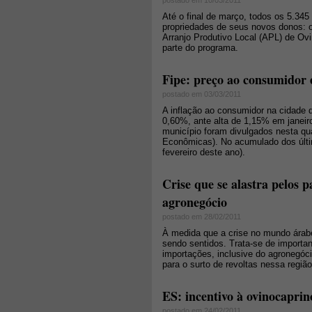
postado em 10/03/2011
Até o final de março, todos os 5.34
propriedades de seus novos donos: os
Arranjo Produtivo Local (APL) de Ovi
parte do programa.
Fipe: preço ao consumidor 
postado em 03/03/2011
A inflação ao consumidor na cidade 
0,60%, ante alta de 1,15% em janeir
município foram divulgados nesta qua
Econômicas). No acumulado dos últi
fevereiro deste ano).
Crise que se alastra pelos 
agronegócio
postado em 28/02/2011
À medida que a crise no mundo árabe 
sendo sentidos. Trata-se de importan
importações, inclusive do agronegóci
para o surto de revoltas nessa regi
ES: incentivo à ovinocapri
postado em 24/02/2011