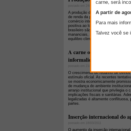
postado em 24/03/2011
A produção de eucaliptos é interessa
de renda da propriedade, mas que não
comércio internacional de produtos 
positiva ao longo da última década. 
brasileiro são os serviços ambientais
mananciais, a conservação das marge
equilibro climático.
A carne ovina e o abate cla
informalidade?
postado em 21/03/2011
O crescimento do rebanho de ovinos 
estímulo oficial. As recentes tentati
se mostra economicamente promissor
de mudança do ambiente instituciona
arranjo institucional que privilegia o
implicações fiscais e sanitárias. Ade
legalizadas é altamente conflituosa
partes.
Inserção internacional do a
postado em 18/03/2011
O aumento da inserção internacional 