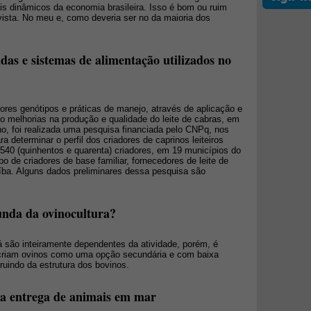
s dinâmicos da economia brasileira. Isso é bom ou ruim
vista. No meu e, como deveria ser no da maioria dos
adas e sistemas de alimentação utilizados no
hores genótipos e práticas de manejo, através de aplicação e
o melhorias na produção e qualidade do leite de cabras, em
ano, foi realizada uma pesquisa financiada pelo CNPq, nos
ara determinar o perfil dos criadores de caprinos leiteiros
 540 (quinhentos e quarenta) criadores, em 19 municípios do
po de criadores de base familiar, fornecedores de leite de
íba. Alguns dados preliminares dessa pesquisa são
unda da ovinocultura?
á são inteiramente dependentes da atividade, porém, é
 criam ovinos como uma opção secundária e com baixa
fruindo da estrutura dos bovinos.
za entrega de animais em mar