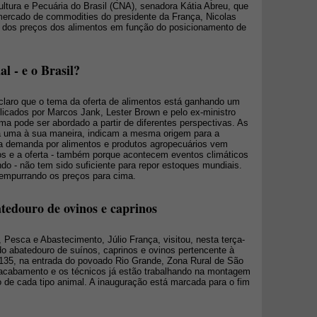
ltura e Pecuária do Brasil (CNA), senadora Kátia Abreu, que
mercado de commodities do presidente da França, Nicolas
a dos preços dos alimentos em função do posicionamento de
l - e o Brasil?
claro que o tema da oferta de alimentos está ganhando um
licados por Marcos Jank, Lester Brown e pelo ex-ministro
a pode ser abordado a partir de diferentes perspectivas. As
da uma à sua maneira, indicam a mesma origem para a
 a demanda por alimentos e produtos agropecuários vem
os e a oferta - também porque acontecem eventos climáticos
 - não tem sido suficiente para repor estoques mundiais.
 empurrando os preços para cima.
tedouro de ovinos e caprinos
, Pesca e Abastecimento, Júlio França, visitou, nesta terça-
s do abatedouro de suínos, caprinos e ovinos pertencente à
135, na entrada do povoado Rio Grande, Zona Rural de São
e acabamento e os técnicos já estão trabalhando na montagem
de cada tipo animal. A inauguração está marcada para o fim