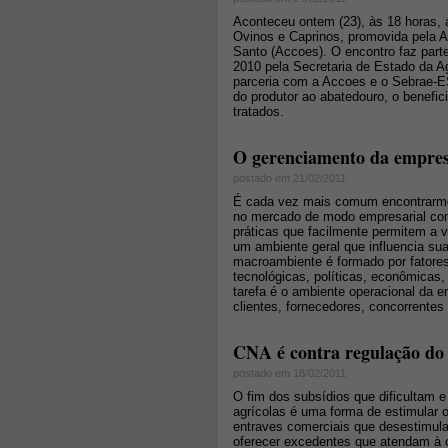
Aconteceu ontem (23), às 18 horas, 
Ovinos e Caprinos, promovida pela A
Santo (Accoes). O encontro faz par
2010 pela Secretaria de Estado da A
parceria com a Accoes e o Sebrae-ES
do produtor ao abatedouro, o benef
tratados.
O gerenciamento da empres
postado em 21/02/2011
É cada vez mais comum encontrarmos
no mercado de modo empresarial com
práticas que facilmente permitem a v
um ambiente geral que influencia sua
macroambiente é formado por fatores
tecnológicas, políticas, econômicas,
tarefa é o ambiente operacional da
clientes, fornecedores, concorrente
CNA é contra regulação do
postado em 18/02/2011
O fim dos subsídios que dificultam 
agrícolas é uma forma de estimular 
entraves comerciais que desestimula
oferecer excedentes que atendam à 