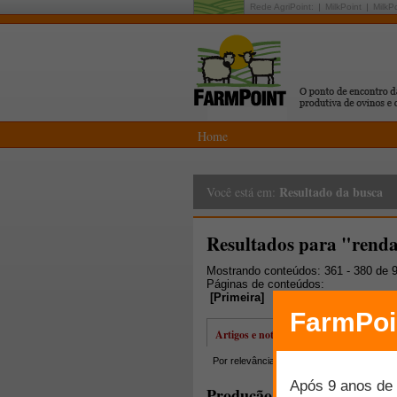
Rede AgriPoint:
MilkPoint
MilkP
Home
Resultado da busca
Você está em:
Resultados para "rend
Mostrando conteúdos: 361 - 380 de 
Páginas de conteúdos:
[
Primeira
]
[
Anterior
]
11
12
13
Artigos e notícias
Por relevância
Por data
Mais lidos
Produção de eucalipto como