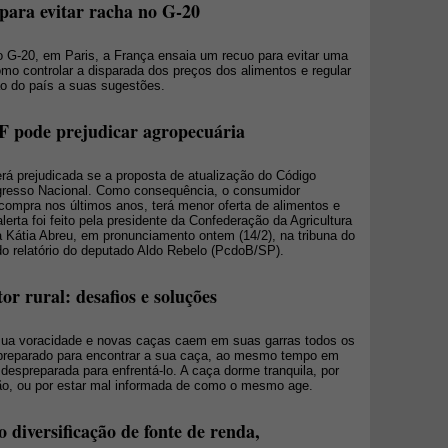
 para evitar racha no G-20
do G-20, em Paris, a França ensaia um recuo para evitar uma
omo controlar a disparada dos preços dos alimentos e regular
o do país a suas sugestões.
 pode prejudicar agropecuária
erá prejudicada se a proposta de atualização do Código
ngresso Nacional. Como consequência, o consumidor
 compra nos últimos anos, terá menor oferta de alimentos e
rta foi feito pela presidente da Confederação da Agricultura
a Kátia Abreu, em pronunciamento ontem (14/2), na tribuna do
o relatório do deputado Aldo Rebelo (PcdoB/SP).
r rural: desafios e soluções
sua voracidade e novas caças caem em suas garras todos os
preparado para encontrar a sua caça, ao mesmo tempo em
despreparada para enfrentá-lo. A caça dorme tranquila, por
ão, ou por estar mal informada de como o mesmo age.
diversificação de fonte de renda,