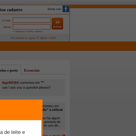
Entrar com
ios e posts
Essenciais
ikgzMOBX
comentou em
""
:
can I ask you a question please?
itamar santos pedreira
comentou em
"Você está sendo "obrigado" a utilizar
cana-de-açúcar na..."
:
Em minha propriedade, já uso há algum
tempo cana com ureia, mas gostaria de
um melhor aprofundamento no uso de...
Mais comentários e posts