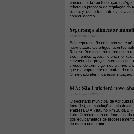
presidente da Confederação da Agricu
rebateu a proposta de regulação do 
Sarkozy, como forma de evitar a alt
especuladores.
Segurança alimentar mundia
postado em 17/02/2011
Pela repercussão na imprensa, está 
novo status. Os artigos recentes pub
Roberto Rodrigues mostram que o tem
três manifestações, no entanto, ca
elevação dos preços internacionais:
crescendo com vigor nos últimos an
que a compromete em partes do mundo
O mercado identifica essa situação,
MA: São Luís terá novo aba
postado em 17/02/2011
O secretário municipal de Agricultura
feira (15), as instalações industriai
empresa D.A Vital, no Km 10 da BR-
Luís. O prédio está em fase final d
dos equipamentos de processamento 
de março deste ano.