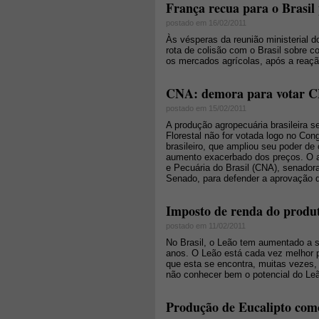
França recua para o Brasil
postado em 16/02/2011
Às vésperas da reunião ministerial 
rota de colisão com o Brasil sobre c
os mercados agrícolas, após a reaçã
CNA: demora para votar CF
postado em 15/02/2011
A produção agropecuária brasileira s
Florestal não for votada logo no Co
brasileiro, que ampliou seu poder de
aumento exacerbado dos preços. O ale
e Pecuária do Brasil (CNA), senador
Senado, para defender a aprovação d
Imposto de renda do produto
postado em 11/02/2011
No Brasil, o Leão tem aumentado a 
anos. O Leão está cada vez melhor 
que esta se encontra, muitas vezes, 
não conhecer bem o potencial do Le
Produção de Eucalipto como 