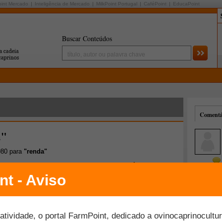
oint Mercado
Inteligência de Mercado
MilkPoint Portugal
CaféPoint
EducaPoint
Buscar Conteúdos
Comentár
a"
980 para
"renda"
14
15
16
17
18
19
20
21
[
Próxima
]
[
Última
]
Mais comentados
Melhor avaliados
 alternativa econômica para sua propriedade