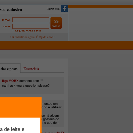
Entrar com
ios e posts
Essenciais
ikgzMOBX
comentou em
""
:
can I ask you a question please?
itamar santos pedreira
comentou em
"Você está sendo "obrigado" a utilizar
cana-de-açúcar na..."
:
Em minha propriedade, já uso há algum
tempo cana com ureia, mas gostaria de
um melhor aprofundamento no uso de...
Mais comentários e posts