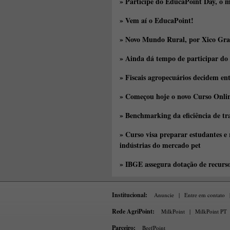
» Participe do EducaPoint Day, o m
» Vem aí o EducaPoint!
» Novo Mundo Rural, por Xico Gra
» Ainda dá tempo de participar do
» Fiscais agropecuários decidem en
» Começou hoje o novo Curso Onlin
» Benchmarking da eficiência de tr
» Curso visa preparar estudantes e
indústrias do mercado pet
» IBGE assegura dotação de recurs
Institucional:
Anuncie
|
Entre em contato
Rede AgriPoint:
MilkPoint
|
MilkPoint PT
Parceiro:
BeefPoint