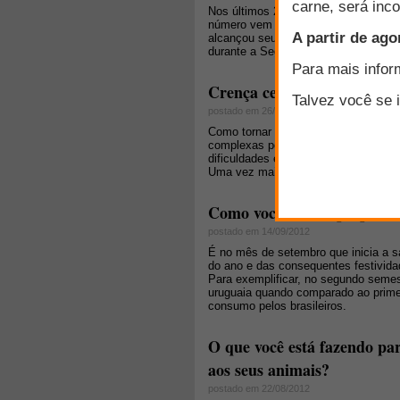
Nos últimos 20 anos, o número de ov
número vem declinando desde o final
alcançou seu pico. Hoje, o rebanho
durante a Segunda Guerra Mundial.
Crença cega ou desconfianç
postado em 26/03/2013
Como tornar realidade o estabelecim
complexas por parte da sociedade? 
dificuldades envolvidas nesse proce
Uma vez mais, o escândalo da 'carne
Como você está se preparan
postado em 14/09/2012
É no mês de setembro que inicia a sa
do ano e das consequentes festivid
Para exemplificar, no segundo semes
uruguaia quando comparado ao prim
consumo pelos brasileiros.
O que você está fazendo pa
aos seus animais?
postado em 22/08/2012