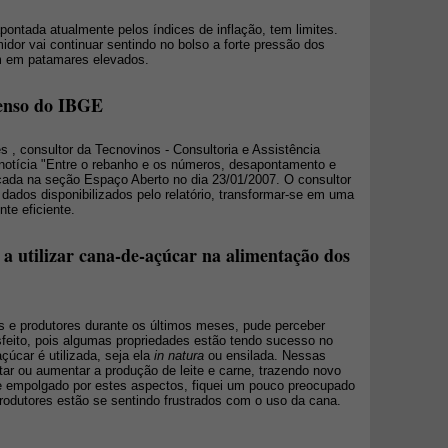
ontada atualmente pelos índices de inflação, tem limites.
r vai continuar sentindo no bolso a forte pressão dos
m em patamares elevados.
enso do IBGE
s , consultor da Tecnovinos - Consultoria e Assistência
notícia "Entre o rebanho e os números, desapontamento e
cada na seção Espaço Aberto no dia 23/01/2007. O consultor
ados disponibilizados pelo relatório, transformar-se em uma
nte eficiente.
a utilizar cana-de-açúcar na alimentação dos
 e produtores durante os últimos meses, pude perceber
feito, pois algumas propriedades estão tendo sucesso no
úcar é utilizada, seja ela
in natura
ou ensilada. Nessas
ar ou aumentar a produção de leite e carne, trazendo novo
e empolgado por estes aspectos, fiquei um pouco preocupado
produtores estão se sentindo frustrados com o uso da cana.