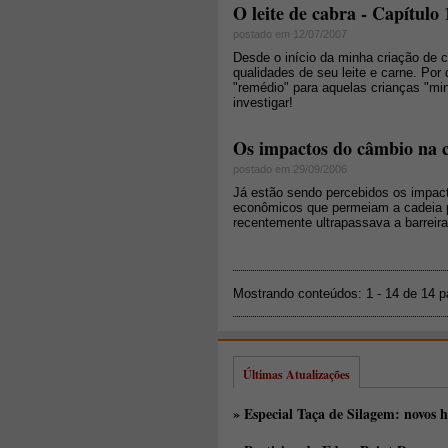
O leite de cabra - Capítulo 
postado em 12/07/2007
Desde o início da minha criação de c
qualidades de seu leite e carne. Por 
"remédio" para aquelas crianças "mi
investigar!
Os impactos do câmbio na c
postado em 29/09/2006
Já estão sendo percebidos os impact
econômicos que permeiam a cadeia pr
recentemente ultrapassava a barreira
Mostrando conteúdos: 1 - 14 de 14 
Últimas Atualizações
» Especial Taça de Silagem: novos h