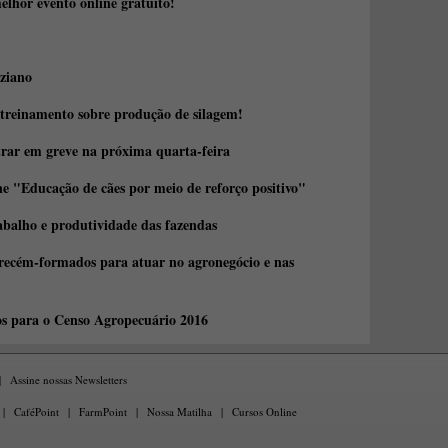
elhor evento online gratuito!
ziano
 treinamento sobre produção de silagem!
trar em greve na próxima quarta-feira
e "Educação de cães por meio de reforço positivo"
abalho e produtividade das fazendas
 recém-formados para atuar no agronegócio e nas
os para o Censo Agropecuário 2016
|
Assine nossas Newsletters
|
CaféPoint
|
FarmPoint
|
Nossa Matilha
|
Cursos Online