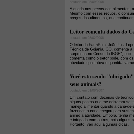
postado em 08/09/2008
A queda nos preços dos alimentos, ap
Mesmo com esses recuos, o consumido
preços dos alimentos, que continua
Leitor comenta dados do C
postado em 08/02/2008
O leitor do FarmPoint João Luiz Lope
Técnica de Goiania, GO, comenta a 
surpresas no Censo do IBGE", publi
comenta como o setor pode, com os d
atividade qualitativa e quantitativame
Você está sendo "obrigado" 
seus animais?
postado em 31/08/2007
Em contato com dezenas de técnicos
alguns pontos que me deixaram satis
manejo alimentar quando a cana-de-aç
fazendas a cana chegou para sustent
ânimo a atividade. Embora, tenha m
e intrigado com outros, pois alguns 
Portanto, vão aqui algumas dicas.