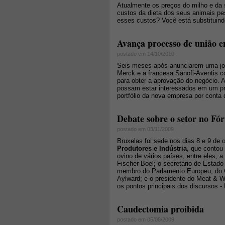
Atualmente os preços do milho e da 
custos da dieta dos seus animais pe
esses custos? Você está substituind
Avança processo de união en
postado em 14/10/2010
Seis meses após anunciarem uma join
Merck e a francesa Sanofi-Aventis 
para obter a aprovação do negócio. 
possam estar interessados em um pro
portfólio da nova empresa por conta
Debate sobre o setor no Fó
postado em 03/11/2009
Bruxelas foi sede nos dias 8 e 9 de 
Produtores e Indústria
, que contou
ovino de vários países, entre eles, 
Fischer Boel; o secretário de Estado 
membro do Parlamento Europeu, do C
Aylward; e o presidente do Meat & 
os pontos principais dos discursos - 
Caudectomia proibida
postado em 05/08/2009