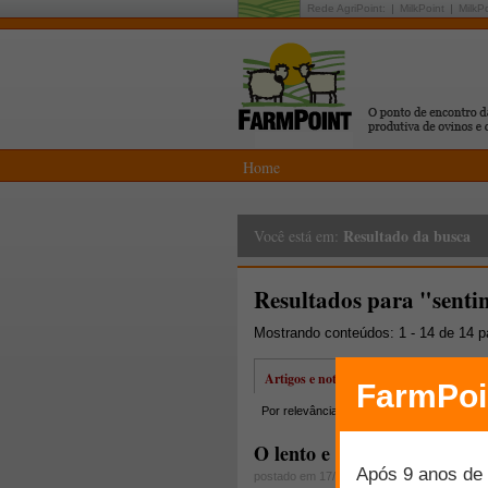
Rede AgriPoint:
MilkPoint
MilkP
Home
Resultado da busca
Você está em:
Resultados para "senti
Mostrando conteúdos: 1 - 14 de 14 
Artigos e notícias
Por relevância
Por data
Mais lidos
O lento e longo declínio da
postado em 17/10/2013