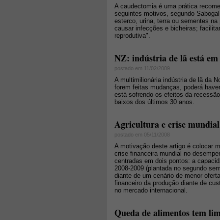
A caudectomia é uma prática recomen
seguintes motivos, segundo Sabogal 
esterco, urina, terra ou sementes na
causar infecções e bicheiras; facil
reprodutiva".
NZ: indústria de lã está em 
postado em 11/02/2009
A multimilionária indústria de lã da
forem feitas mudanças, poderá haver
está sofrendo os efeitos da recessão
baixos dos últimos 30 anos.
Agricultura e crise mundial
postado em 05/11/2008
A motivação deste artigo é colocar 
crise financeira mundial no desempen
centradas em dois pontos: a capacida
2008-2009 (plantada no segundo seme
diante de um cenário de menor oferta 
financeiro da produção diante de cu
no mercado internacional.
Queda de alimentos tem limi