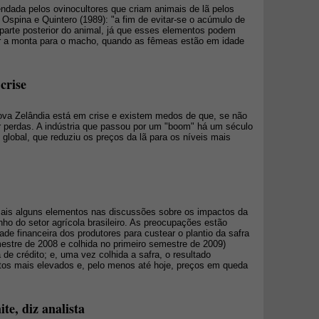
dada pelos ovinocultores que criam animais de lã pelos
Ospina e Quintero (1989): "a fim de evitar-se o acúmulo de
 parte posterior do animal, já que esses elementos podem
itar a monta para o macho, quando as fêmeas estão em idade
crise
 Nova Zelândia está em crise e existem medos de que, se não
 perdas. A indústria que passou por um "boom" há um século
 global, que reduziu os preços da lã para os níveis mais
mais alguns elementos nas discussões sobre os impactos da
ho do setor agrícola brasileiro. As preocupações estão
de financeira dos produtores para custear o plantio da safra
stre de 2008 e colhida no primeiro semestre de 2009)
de crédito; e, uma vez colhida a safra, o resultado
stos mais elevados e, pelo menos até hoje, preços em queda
te, diz analista