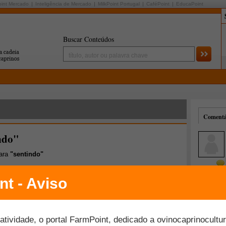
oint Mercado
Inteligência de Mercado
MilkPoint Portugal
CaféPoint
EducaPoint
Buscar Conteúdos
Comentár
ndo"
para
"sentindo"
Mais comentados
Melhor avaliados
 indústria ovina dos EUA