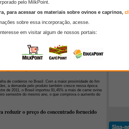
inos nos Estados Unidos caiu pela metade. De fato, o
 dos anos quarenta, quando a indústria americana de ovinos
 ovino doméstico tem um décimo do tamanho que tinha
Top 10
a administrada?
+ Lidos
ento de padrões efetivos e realistas diante de demandas
Bruno Miranda e Sylvia Saes discutem algumas das
sso, partindo da relação entre empresas e consumidores.
 de cavalo' é usado como pano de fundo para a reflexão.
do para a época da safra do cordeiro?
fra de cordeiros no Brasil. Com a maior proximidade do fim
ades, a demanda pelo produto também cresce nessa época.
tre de 2011, o Brasil importou 91,45% a mais de carne ovina
eiro semestre do mesmo ano, o que comprova o aumento do
ra reduzir o preço do concentrado fornecido