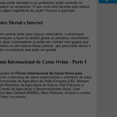
soja estão elevados e os produtores estão sentindo os
sarem no orçamento. O que você está fazendo para reduzir
o algum ingrediente da ração? Acesse e participe!
tre Merial e Intervet
t venture entre seus braços veterinários, a americana
começam a fazer no âmbito global os primeiros movimentos
As duas controladoras já estão em contato com grupos que
duto ou até mesmo linhas inteiras, que precisarão deixar o
 da concentração que pode ser gerada.
rum Internacional de Carne Ovina - Parte I
outubro do
Fórum Internacional de Carne Ovina para
 com a presença de vários especialistas e membros do setor
a comissária de Agricultura da União Europeia (UE), Mariann
do Ministério da Agricultura da Suécia, Rolf Eriksson; o
omitê da Agricultura e Desenvolvimento Rural, Liam
Wool New Zealand (MWNZ), Mike Petersen. Acesse e confira
Parte I no evento.