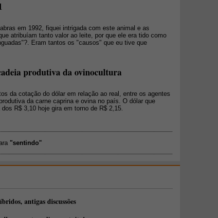
1
abras em 1992, fiquei intrigada com este animal e as
que atribuíam tanto valor ao leite, por que ele era tido como
nguadas"?. Eram tantos os "causos" que eu tive que
adeia produtiva da ovinocultura
os da cotação do dólar em relação ao real, entre os agentes
odutiva da carne caprina e ovina no país. O dólar que
 dos R$ 3,10 hoje gira em torno de R$ 2,15.
para
"sentindo"
íbridos, antigas discussões