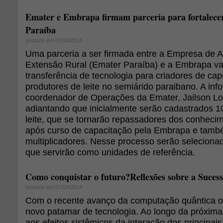
Emater e Embrapa firmam parceria para fortalecer
Paraíba
postado em 07/05/2014
Uma parceria a ser firmada entre a Empresa de A
Extensão Rural (Emater Paraíba) e a Embrapa vai
transferência de tecnologia para criadores de cap
produtores de leite no semiárido paraibano. A in
coordenador de Operações da Emater, Jailson L
adiantando que inicialmente serão cadastrados 1
leite, que se tornarão repassadores dos conheci
após curso de capacitação pela Embrapa e tamb
multiplicadores. Nesse processo serão seleciona
que servirão como unidades de referência.
Como conquistar o futuro?Reflexões sobre a Sucess
postado em 07/04/2014
Com o recente avanço da computação quântica 
novo patamar de tecnologia. Ao longo da próxima
aos efeitos sistêmicos da interação dos principai