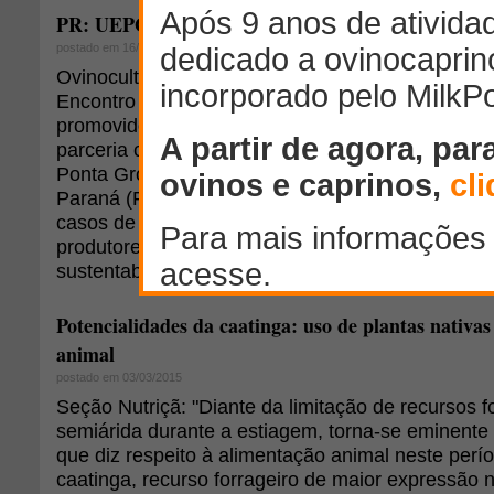
PR: UEPG promove encontro de incentivo à ovinoc
postado em 16/04/2015
Ovinocultores de todo o País vão participar, em 8
Encontro Mercadológico de Incentivo à Ovinocultu
promovido pela Universidade Estadual de Ponta
parceria com a Associação Comercial, Industrial 
Ponta Grossa (ACIPG) e a Federação da Agricult
Paraná (Faep). Com uma programação de palestr
casos de sucesso, debates e degustação, o even
produtores inovações tecnológicas que podem dar
sustentabilidade à cadeia produtiva de ovinos.
Potencialidades da caatinga: uso de plantas nativa
animal
postado em 03/03/2015
Seção Nutriçã: "Diante da limitação de recursos f
semiárida durante a estiagem, torna-se eminent
que diz respeito à alimentação animal neste perí
caatinga, recurso forrageiro de maior expressão 