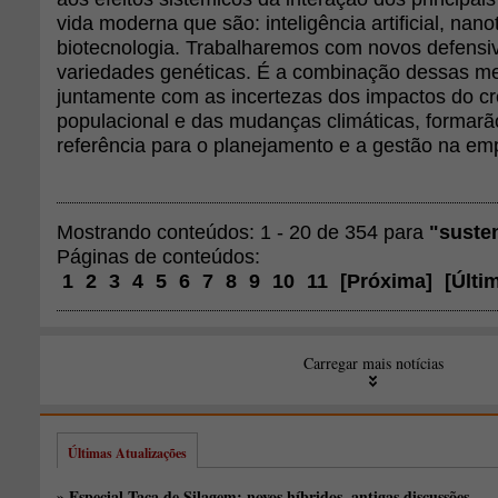
vida moderna que são: inteligência artificial, nano
biotecnologia. Trabalharemos com novos defensi
variedades genéticas. É a combinação dessas m
juntamente com as incertezas dos impactos do c
populacional e das mudanças climáticas, formarã
referência para o planejamento e a gestão na emp
Mostrando conteúdos: 1 - 20 de 354 para
"suste
Páginas de conteúdos:
1
2
3
4
5
6
7
8
9
10
11
[
Próxima
]
[
Últi
Carregar mais notícias
Últimas Atualizações
» Especial Taça de Silagem: novos híbridos, antigas discussões