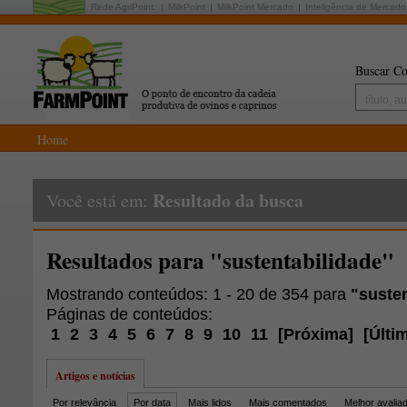
Rede AgriPoint:
MilkPoint
MilkPoint Mercado
Inteligência de Mercado
Buscar Co
Home
Resultado da busca
Você está em:
Resultados para "sustentabilidade"
Mostrando conteúdos: 1 - 20 de 354 para
"suste
Páginas de conteúdos:
1
2
3
4
5
6
7
8
9
10
11
[
Próxima
]
[
Últi
Artigos e notícias
Por relevância
Por data
Mais lidos
Mais comentados
Melhor avalia