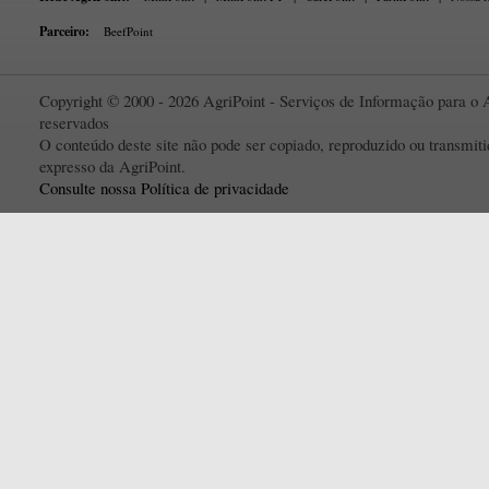
Parceiro:
BeefPoint
Copyright © 2000 - 2026 AgriPoint - Serviços de Informação para o A
reservados
O conteúdo deste site não pode ser copiado, reproduzido ou transmi
expresso da AgriPoint.
Consulte nossa Política de privacidade