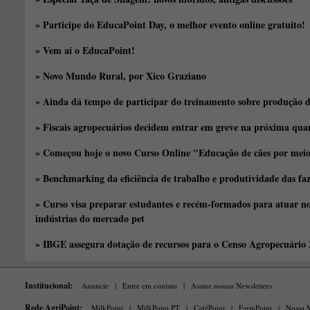
» Participe do EducaPoint Day, o melhor evento online gratuito!
» Vem aí o EducaPoint!
» Novo Mundo Rural, por Xico Graziano
» Ainda dá tempo de participar do treinamento sobre produção d
» Fiscais agropecuários decidem entrar em greve na próxima quar
» Começou hoje o novo Curso Online "Educação de cães por meio 
» Benchmarking da eficiência de trabalho e produtividade das fa
» Curso visa preparar estudantes e recém-formados para atuar no
indústrias do mercado pet
» IBGE assegura dotação de recursos para o Censo Agropecuário
Institucional:
Anuncie
|
Entre em contato
|
Assine nossas Newsletters
Rede AgriPoint:
MilkPoint
|
MilkPoint PT
|
CaféPoint
|
FarmPoint
|
Nossa M