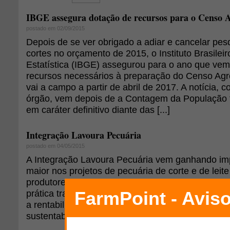
IBGE assegura dotação de recursos para o Censo 
postado em 02/09/2015
Depois de se ver obrigado a adiar e cancelar pes
cortes no orçamento de 2015, o Instituto Brasilei
Estatística (IBGE) assegurou para o ano que vem
recursos necessários à preparação do Censo Agr
vai a campo a partir de abril de 2017. A notícia,
órgão, vem depois de a Contagem da População t
em caráter definitivo diante das [...]
Integração Lavoura Pecuária
postado em 04/05/2015
A Integração Lavoura Pecuária vem ganhando im
maior nos projetos de pecuária de corte e de leit
produtores estão adotando este sistema. Os bene
prática traz ao sistema de produção como um to
a rentabilidade dos projetos, com uma vantagem 
sustentabilidade do negócio.