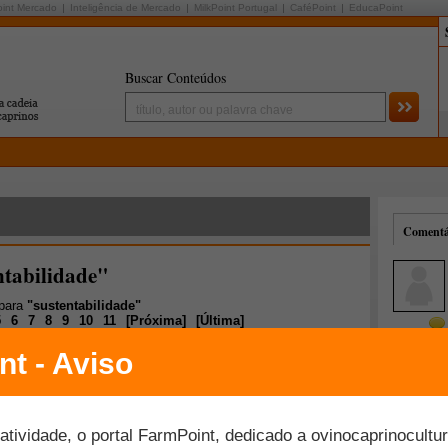
oint Mercado
Inteligência de Mercado
MilkPoint Portugal
CaféPoint
EducaPoint
Buscar Conteúdos
Comentár
ntabilidade"
 para
"sustentabilidade"
5
6
7
8
9
10
11
[
Próxima
]
[
Última
]
Mais comentados
Melhor avaliados
leira como alternativa alimentar na dieta de