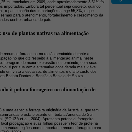
88,25 mil toneladas em 2009, onde aproximadamente 8,61% foi
s importados. Embora tal percentual seja discreto, quando
l, a participação das importações atinge 55,3%, o que
mesmas para o atendimento, fortalecimento e crescimento da
andes centros urbanos do país.
: uso de plantas nativas na alimentação
de recursos forrageiros na região semiárida durante a
upação no que diz respeito à alimentação animal neste
rso forrageiro de maior expressão no semiárido, com suas
itivo, é por sua vez a alternativa considerada mais viável
ndo em vista a escassez de alimentos e o alto custo dos
es Batista Dantas e Bonifácio Benicio de Souza.
ciada à palma forrageira na alimentação de
.) é uma espécie forrageira originária da Austrália, que tem
 semi-áridas e está presente em toda a América do Sul,
sil (SOUZA et al., 2004). Apresenta potencial forrageiro,
 fácil propagação e suas folhas possuem teor de proteína
a em várias regiões como importante recurso forrageiro para