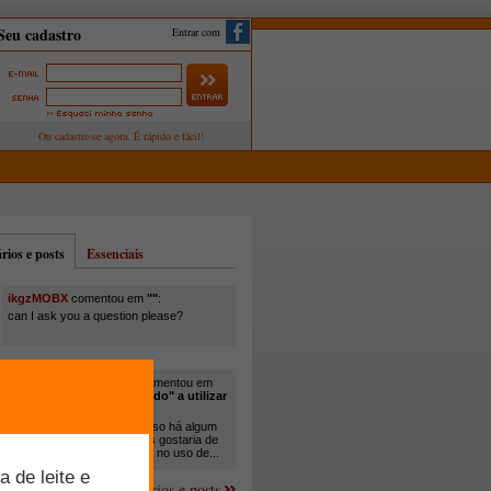
Entrar com
ios e posts
Essenciais
ikgzMOBX
comentou em
""
:
can I ask you a question please?
itamar santos pedreira
comentou em
"Você está sendo "obrigado" a utilizar
cana-de-açúcar na..."
:
Em minha propriedade, já uso há algum
tempo cana com ureia, mas gostaria de
um melhor aprofundamento no uso de...
Mais comentários e posts