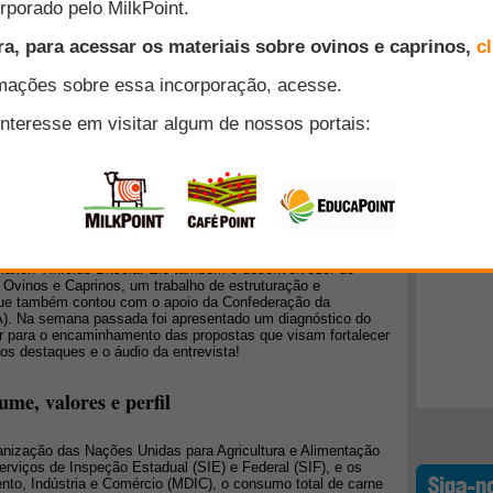
iárido brasileiro
mais importantes forrageiras do semiárido brasileiro devido a
Top 10
valor nutritivo elevado, servindo de fonte alimentar para os
o perdas econômicas para os produtores e assegurando a
ação.
+ Lidos
os de mais gritante na ovinocaprinocultura é
 necessidade de organização do setor"
ta de mercado do FarmPoint, entrevistou o pesquisador
ília (UnB) e integrante do Grupo de Estudos sobre
Marlon Vinícius Brisola. Ele também é desenvolvedor do
Ovinos e Caprinos, um trabalho de estruturação e
que também contou com o apoio da Confederação da
NA). Na semana passada foi apresentado um diagnóstico do
uir para o encaminhamento das propostas que visam fortalecer
 os destaques e o áudio da entrevista!
me, valores e perfil
anização das Nações Unidas para Agricultura e Alimentação
erviços de Inspeção Estadual (SIE) e Federal (SIF), e os
nto, Indústria e Comércio (MDIC), o consumo total de carne