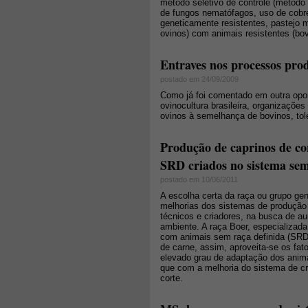
método seletivo de controle (método
de fungos nematófagos, uso de cobre
geneticamente resistentes, pastejo m
ovinos) com animais resistentes (bov
Entraves nos processos prod
postado em 24/09/2009
Como já foi comentado em outra opor
ovinocultura brasileira, organizaçõ
ovinos à semelhança de bovinos, tol
Produção de caprinos de cor
SRD criados no sistema sem
postado em 10/06/2011
A escolha certa da raça ou grupo ge
melhorias dos sistemas de produção 
técnicos e criadores, na busca de a
ambiente. A raça Boer, especializada
com animais sem raça definida (SRD)
de carne, assim, aproveita-se os fat
elevado grau de adaptação dos anim
que com a melhoria do sistema de cr
corte.