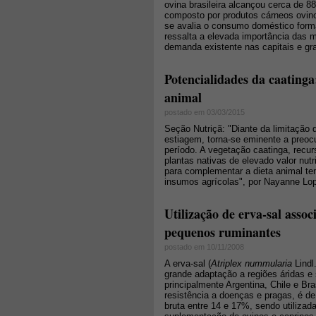
ovina brasileira alcançou cerca de 
composto por produtos cárneos ovino
se avalia o consumo doméstico forma
ressalta a elevada importância das 
demanda existente nas capitais e gr
Potencialidades da caatinga
animal
postado em 03/03/2015
Seção Nutriçã: "Diante da limitação 
estiagem, torna-se eminente a preoc
período. A vegetação caatinga, recu
plantas nativas de elevado valor nutr
para complementar a dieta animal te
insumos agrícolas", por Nayanne Lop
Utilização de erva-sal asso
pequenos ruminantes
postado em 10/11/2008
A erva-sal (
Atriplex nummularia
Lindl
grande adaptação a regiões áridas e
principalmente Argentina, Chile e Bra
resistência a doenças e pragas, é de
bruta entre 14 e 17%, sendo utilizad