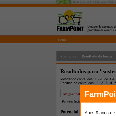
Rede AgriPoint:
MilkPoint
MilkP
Home
Resultado da busca
Você está em:
Resultados para "suste
Mostrando conteúdos: 1 - 20 de 354
Páginas de conteúdos:
1
2
3
4
Artigos e notícias
Por relevância
Por data
Mais lidos
Potencial forrageiro da fave