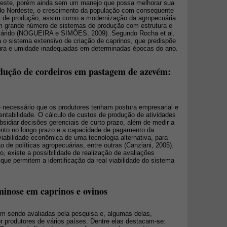
rdeste, porém ainda sem um manejo que possa melhorar sua
do Nordeste, o crescimento da população com consequente
as de produção, assim como a modernização da agropecuária
um grande número de sistemas de produção com estrutura e
miárido (NOGUEIRA e SIMÕES, 2009). Segundo Rocha et al.
a o sistema extensivo de criação de caprinos, que predispõe
ura e umidade inadequadas em determinadas épocas do ano.
ução de cordeiros em pastagem de azevém:
 necessário que os produtores tenham postura empresarial e
entabilidade. O cálculo de custos de produção de atividades
sidiar decisões gerenciais de curto prazo, além de medir a
nto no longo prazo e a capacidade de pagamento da
a viabilidade econômica de uma tecnologia alternativa, para
 de políticas agropecuárias, entre outras (Canziani, 2005).
, existe a possibilidade de realização de avaliações
ue permitem a identificação da real viabilidade do sistema
minose em caprinos e ovinos
m sendo avaliadas pela pesquisa e, algumas delas,
 produtores de vários países. Dentre elas destacam-se: