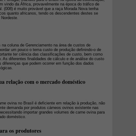
m vindo da África, provavelmente na época do tráfico de
l. (008) é muito provável que a raça Morada Nova tenha
ricos quanto africanos, tendo os descendentes destes se
 Nordeste.
os na coluna de Gerenciamento na área de custos de
bordar um pouco o tema custo de produção definindo-o de
portante ter ciência das classificações de custo, bem como
. As diferentes finalidades de cálculo e de análise do custo
s diferenças que podem ocorrer em função dos dados
lógicas.
ua relação com o mercado doméstico
rne ovina no Brasil é deficiente em relação à produção, não
ente demanda por produtos cárneos ovinos existente nas
 necessitando importar grandes volumes de carne ovina para
cado doméstico.
ara os produtores