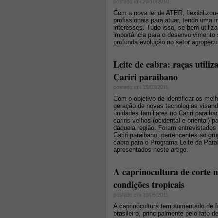
postado em 20/10/2010
Com a nova lei de ATER, flexibilizou
profissionais para atuar, tendo uma 
interesses. Tudo isso, se bem utili
importância para o desenvolvimento 
profunda evolução no setor agropecu
Leite de cabra: raças utiliz
Cariri paraibano
postado em 15/03/2011
Com o objetivo de identificar os mel
geração de novas tecnologias visand
unidades familiares no Cariri paraib
cariris velhos (ocidental e oriental) p
daquela região. Foram entrevistados
Cariri paraibano, pertencentes ao gru
cabra para o Programa Leite da Para
apresentados neste artigo.
A caprinocultura de corte n
condições tropicais
postado em 10/05/2011
A caprinocultura tem aumentado de fo
brasileiro, principalmente pelo fato 