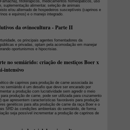
 Famacha), fitoterápicos, medicamentos homeopáticos, uso
, suplementação alimentar, seleção de animais
isto e/ou alternado de hospedeiros susceptíveis (caprinos e
inos e equinos) e o manejo integrado.
utivos da ovinocultura - Parte II
tunidade, os principais agentes fomentadores da
es públicas e privadas, optam pela acomodação em manejar
erando oportunismos e hipocrisias.
te no semiárido: criação de mestiços Boer x
i-intensivo
nético de caprinos para produção de carne associada às
no semiárido é um desafio que deve ser encarado por
umentar a produção com lucratividade sem agredir o meio
 para produção de carne, pode ser utilizada para cruzamento
 que apresentem características favoráveis para produção
ores genéticos para alta produção de carne da raça Boer e o
ais SRD às condições ambientais do semiárido, de forma
iação seja possível incrementar a produção de caprinos de