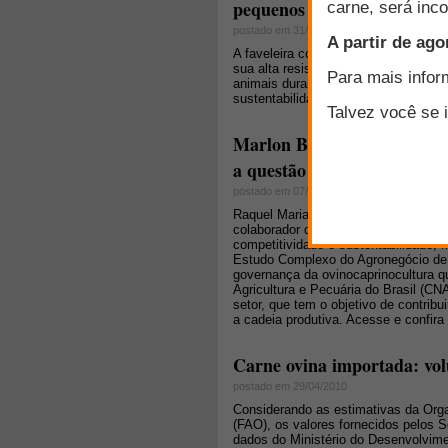
pequenos ruminantes no sem
postado em 31/08/2012
A faveleira constitui-se em uma das 
sua alta resistência à seca e ao seu 
animais durante a estiagem, evitand
sustentabilidade dos sistemas de cri
Marlon Brisola: "o que vim
a questão da governança e a
postado em 07/07/2011
Raquel Maria Cury Rodrigues, analis
colaborador da Universidade de Bras
competitividade e sustentabilidade, 
Estudo Complexo do Agronegócio de 
governança da ovinocaprinocultura 
Agricultura e Pecuária do Brasil (C
setor, que tem o objetivo de contrib
a cadeia produtiva. Acesse e confira
Carne ovina importada: volu
postado em 29/04/2010
Considerando as estimativas da Org
(FAO), os valores fornecidos pelos S
dados do Ministério do Desenvolvime