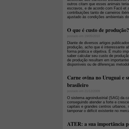
outros citam que esses animais teria
escravos, e de acordo com Facó et a
contribuições tanto de carneiros ibé
ajustado às condições ambientais do
O que é custo de produção?
postado em 19/05/2010
Diante de diversos artigos publicad
produção, acho que é interessante a
forma prática e objetiva. É muito im
saber calcular seu custo de produção
de produção resultam em importante
disponíveis ou de diferenças metodo
Carne ovina no Uruguai e s
brasileiro
postado em 21/12/2009
O sistema agroindustrial (SAG) da ca
conseguindo atender a forte e cresc
capitais e grandes centros urbanos,
tamponar o déficit existente no mer
ATER: a sua importância p