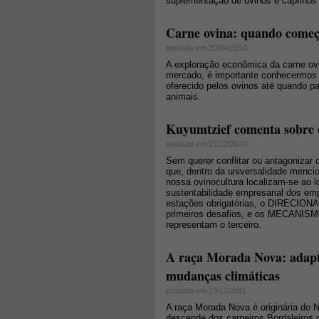
suplementação de ovinos e caprinos
Carne ovina: quando começ
postado em 20/04/2010
A exploração econômica da carne ovi
mercado, é importante conhecermos a 
oferecido pelos ovinos até quando 
animais.
Kuyumtzief comenta sobre o
postado em 27/12/2010
Sem querer conflitar ou antagonizar
que, dentro da universalidade menci
nossa ovinocultura localizam-se ao 
sustentabilidade empresarial dos e
estações obrigatórias, o DIRECION
primeiros desafios, e os MECANI
representam o terceiro.
A raça Morada Nova: adapta
mudanças climáticas
postado em 19/12/2011
A raça Morada Nova é originária do N
descende dos carneiros Bordaleiros d