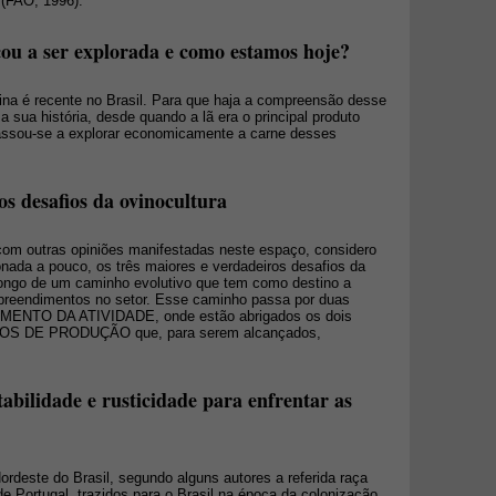
 (FAO, 1996).
ou a ser explorada e como estamos hoje?
na é recente no Brasil. Para que haja a compreensão desse
sua história, desde quando a lã era o principal produto
passou-se a explorar economicamente a carne desses
s desafios da ovinocultura
 com outras opiniões manifestadas neste espaço, considero
onada a pouco, os três maiores e verdadeiros desafios da
longo de um caminho evolutivo que tem como destino a
mpreendimentos no setor. Esse caminho passa por duas
AMENTO DA ATIVIDADE, onde estão abrigados os dois
SMOS DE PRODUÇÃO que, para serem alcançados,
bilidade e rusticidade para enfrentar as
ordeste do Brasil, segundo alguns autores a referida raça
e Portugal, trazidos para o Brasil na época da colonização,