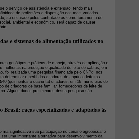
-se o serviço de assistência e extensão, tendo mais
infinidade de profissões a disposição dos mais variados
zado, se encarado pelos contratadores como ferramenta de
social, ambiental e econômico, será capaz de causar
ário.
adas e sistemas de alimentação utilizados no
hores genótipos e práticas de manejo, através de aplicação e
o melhorias na produção e qualidade do leite de cabras, em
ano, foi realizada uma pesquisa financiada pelo CNPq, nos
ara determinar o perfil dos criadores de caprinos leiteiros
 540 (quinhentos e quarenta) criadores, em 19 municípios do
po de criadores de base familiar, fornecedores de leite de
íba. Alguns dados preliminares dessa pesquisa são
o Brasil: raças especializadas e adaptadas às
rma significativa sua participação no cenário agropecuário
de ser uma importante alternativa para desenvolvimento da