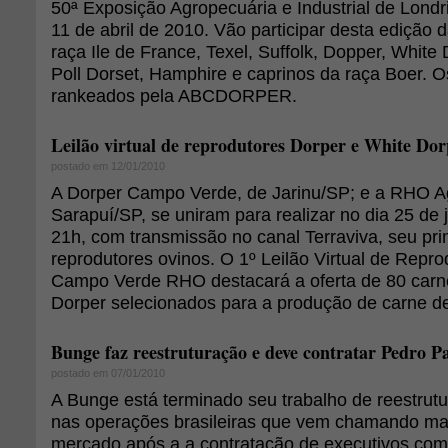
50ª Exposição Agropecuária e Industrial de Londr
11 de abril de 2010. Vão participar desta edição d
raça Ile de France, Texel, Suffolk, Dopper, White 
Poll Dorset, Hamphire e caprinos da raça Boer. O
rankeados pela ABCDORPER.
Leilão virtual de reprodutores Dorper e White Dor
postado em 12/01/2010
A Dorper Campo Verde, de Jarinu/SP; e a RHO A
Sarapuí/SP, se uniram para realizar no dia 25 de j
21h, com transmissão no canal Terraviva, seu pr
reprodutores ovinos. O 1º Leilão Virtual de Repr
Campo Verde RHO destacará a oferta de 80 carne
Dorper selecionados para a produção de carne de
Bunge faz reestruturação e deve contratar Pedro P
postado em 07/01/2010
A Bunge está terminado seu trabalho de reestrutu
nas operações brasileiras que vem chamando ma
mercado após a a contratação de executivos com