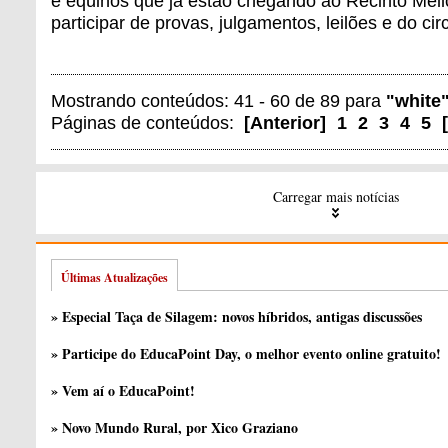
e eqüinos que já estão chegando ao Recinto Mel
participar de provas, julgamentos, leilões e do cir
Mostrando conteúdos: 41 - 60 de 89 para
"white
Páginas de conteúdos:
[
Anterior
]
1
2
3
4
5
[
Carregar mais notícias
Últimas Atualizações
» Especial Taça de Silagem: novos híbridos, antigas discussões
» Participe do EducaPoint Day, o melhor evento online gratuito!
» Vem aí o EducaPoint!
» Novo Mundo Rural, por Xico Graziano