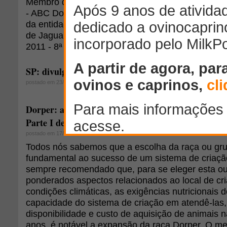
Membro da diretoria da Associação Brasileira do
- ABC Dorper, desde de 2004, Antônio Castilho foi
da entidade, assumindo a gestão do criador Valdom
de Jaguariúna (SP). A posse oficial ocorrerá hoje
2011 - 8ª Feira Internacional de Caprinos e Ovino
SP: divulgado jurados da Feira Internacional de O
postado em 23/02/2011
Dorper: a raça ovina sul-africana como opção no c
Parte I de II
postado em 17/02/2011
Todos nós sabemos que a escolha da raça ou gru
fundamental ao sucesso de um sistema de criaçã
sempre recomendado que, para se eleger esta ou
ponderados aspectos relacionados ao local de cr
condições climáticas, as exigências nutricionais 
capacidade do sistema de criação em atendê-las
disponibilidade e custo de aquisição de animais n
anos, é notável a expansão da raça Dorper. O me