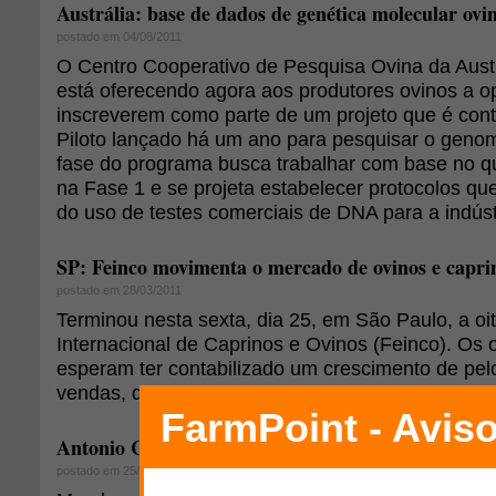
Austrália: base de dados de genética molecular ovi
postado em 04/08/2011
O Centro Cooperativo de Pesquisa Ovina da Aus
está oferecendo agora aos produtores ovinos a o
inscreverem como parte de um projeto que é cont
Piloto lançado há um ano para pesquisar o geno
fase do programa busca trabalhar com base no q
na Fase 1 e se projeta estabelecer protocolos qu
do uso de testes comerciais de DNA para a indústr
SP: Feinco movimenta o mercado de ovinos e capri
postado em 28/03/2011
Terminou nesta sexta, dia 25, em São Paulo, a oi
Internacional de Caprinos e Ovinos (Feinco). Os 
esperam ter contabilizado um crescimento de p
vendas, devido ao bom momento da atividade.
Antonio Castilho será o novo presidente da ABC D
postado em 25/03/2011