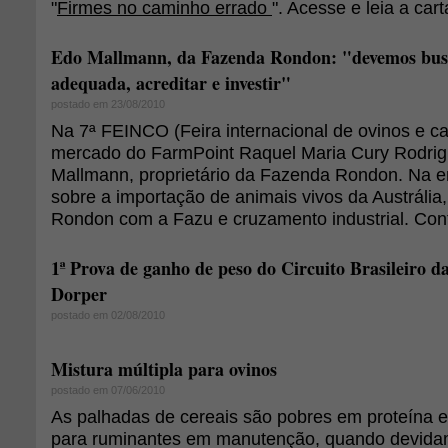
"
Firmes no caminho errado
". Acesse e leia a cart
Edo Mallmann, da Fazenda Rondon: "devemos busc
adequada, acreditar e investir"
postado em 23/08/2010
Na 7ª FEINCO (Feira internacional de ovinos e cap
mercado do FarmPoint Raquel Maria Cury Rodrig
Mallmann, proprietário da Fazenda Rondon. Na en
sobre a importação de animais vivos da Austrália
Rondon com a Fazu e cruzamento industrial. Conf
1ª Prova de ganho de peso do Circuito Brasileiro d
Dorper
postado em 02/08/2010
Mistura múltipla para ovinos
postado em 07/06/2010
As palhadas de cereais são pobres em proteína e
para ruminantes em manutenção, quando devid