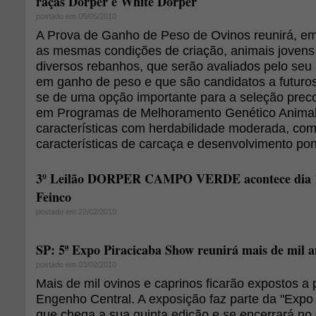
raças Dorper e White Dorper
postado em 05/05/2010
A Prova de Ganho de Peso de Ovinos reunirá, em
as mesmas condições de criação, animais jovens
diversos rebanhos, que serão avaliados pelo se
em ganho de peso e que são candidatos a futuros
se de uma opção importante para a seleção prec
em Programas de Melhoramento Genético Animal 
características com herdabilidade moderada, com
características de carcaça e desenvolvimento pon
3º Leilão DORPER CAMPO VERDE acontece dia 1
Feinco
postado em 22/02/2010
SP: 5ª Expo Piracicaba Show reunirá mais de mil 
postado em 03/02/2010
Mais de mil ovinos e caprinos ficarão expostos a p
Engenho Central. A exposição faz parte da "Expo
que chega a sua quinta edição e se encerrará no