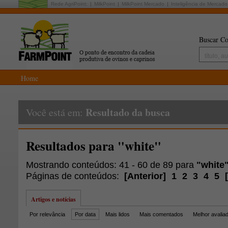
Rede AgriPoint:
MilkPoint
MilkPoint Mercado
Inteligência de Mercado
Buscar Co
Home
Resultado da busca
Você está em:
Resultados para "white"
Mostrando conteúdos: 41 - 60 de 89 para
"white
Páginas de conteúdos:
[
Anterior
]
1
2
3
4
5
[
Artigos e notícias
Por relevância
Por data
Mais lidos
Mais comentados
Melhor avalia