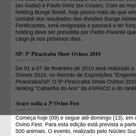
(ex-Sadia) e Paulo Diniz (ex-Cosan). Com as mu
holding Bunge Brasil, hoje pouco mais do que um
contábil dos resultados das divisões Bunge Alim
Fertilizantes, será revigorada e passará a ter fun
holding deve ser presidida por Pedro Parente qu
cargo já nos próximos dias.
SP: 5º Piracicaba Show Ovinos 2010
postado em 04/01/2010
De 01 a 07 de fevereiro de 2010 será realizado o
Ovinos 2010, no Recinto de Exposições "Engenho
Piracicaba/SP. O 5º Piracicaba Show Ovinos 2010
ranking "Cabanha do Ano" da ASPACO e do ranki
Avaré sedia a 3ª Ovino Fest
postado em 09/12/2009
Começa hoje (09) e segue até domingo (13), em A
Ovino Fest. Para esta edição está prevista a part
500 animais. O evento, realizado pelo Núcleo Su