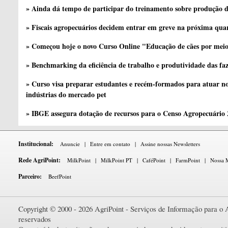
» Ainda dá tempo de participar do treinamento sobre produção d
» Fiscais agropecuários decidem entrar em greve na próxima quar
» Começou hoje o novo Curso Online "Educação de cães por meio 
» Benchmarking da eficiência de trabalho e produtividade das fa
» Curso visa preparar estudantes e recém-formados para atuar no
indústrias do mercado pet
» IBGE assegura dotação de recursos para o Censo Agropecuário
Institucional:
Anuncie
|
Entre em contato
|
Assine nossas Newsletters
Rede AgriPoint:
MilkPoint
|
MilkPoint PT
|
CaféPoint
|
FarmPoint
|
Nossa M
Parceiro:
BeefPoint
Copyright © 2000 - 2026 AgriPoint - Serviços de Informação para o A
reservados