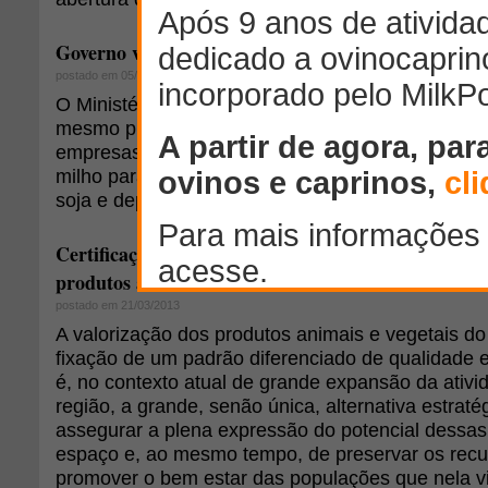
Governo vai trazer milho argentino para o Nordeste
postado em 05/04/2013
O Ministério da Agricultura conclui que só resta es
mesmo promovendo leilões para contratar o frete
empresas não estariam interessadas nesse mome
milho para o Nordeste. Isso porque elas estão ag
soja e depois será a vez do açúcar.
Certificação de origem: uma estratégia de inserçã
produtos animais no semiárido
postado em 21/03/2013
A valorização dos produtos animais e vegetais do
fixação de um padrão diferenciado de qualidade e
é, no contexto atual de grande expansão da ativ
região, a grande, senão única, alternativa estrat
assegurar a plena expressão do potencial dessas
espaço e, ao mesmo tempo, de preservar os recu
promover o bem estar das populações que nela v