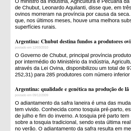
O ministro da Indústria, Agricultura e Pecuária da
de Chubut, Leonardo Aquilanti, disse que, em trê
ovinos morreram na província por causa da seca. 
que, nos últimos meses, houve uma melhora subs
superfícies rurais.
Argentina: Chubut destina fundos a produtores ov
postado em 12/03/2010
O Governo de Chubut, principal província produto
por intermédio do Ministério da Indústria, Agricul
através da Lei Ovina, disponibilizou um total de
252,31) para 285 produtores com número inferior 
Argentina: qualidade e genética na produção de lã
postado em 09/12/2009
O adiantamento da safra laneira é uma das muda
tem vivido. Conhecida como tosquia pré-parto, est
de julho e fim do inverno. A tosquia pré parto te
sobre a tosquia tradicional, sendo esta última re
no verão. O adiantamento da safra resulta em me