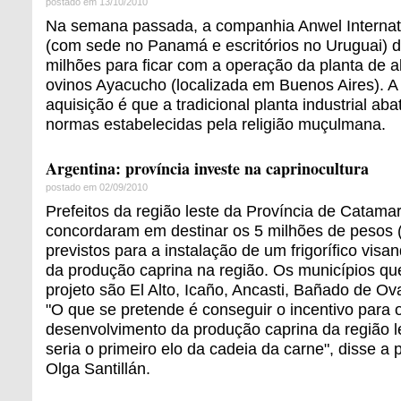
postado em 13/10/2010
Na semana passada, a companhia Anwel Internati
(com sede no Panamá e escritórios no Uruguai)
milhões para ficar com a operação da planta de a
ovinos Ayacucho (localizada em Buenos Aires). 
aquisição é que a tradicional planta industrial ab
normas estabelecidas pela religião muçulmana.
Argentina: província investe na caprinocultura
postado em 02/09/2010
Prefeitos da região leste da Província de Catamar
concordaram em destinar os 5 milhões de pesos 
previstos para a instalação de um frigorífico vis
da produção caprina na região. Os municípios qu
projeto são El Alto, Icaño, Ancasti, Bañado de O
"O que se pretende é conseguir o incentivo para o
desenvolvimento da produção caprina da região le
seria o primeiro elo da cadeia da carne", disse a p
Olga Santillán.