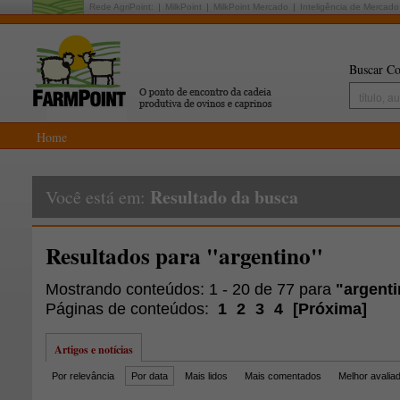
Rede AgriPoint:
MilkPoint
MilkPoint Mercado
Inteligência de Mercado
Buscar Co
Home
Resultado da busca
Você está em:
Resultados para "argentino"
Mostrando conteúdos: 1 - 20 de 77 para
"argent
Páginas de conteúdos:
1
2
3
4
[
Próxima
]
Artigos e notícias
Por relevância
Por data
Mais lidos
Mais comentados
Melhor avalia