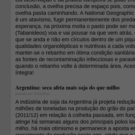
conclusão, a ovelha precisa de espaço pois, como
ovelha pasta caminhando. A National Geographic 
é um atavismo, fugir permanentemente dos predad
esperança, na próxima moita o pasto pode ser m
(Tabanideos) voa e vai pousar na que vem atrás, e
que se anda e não em círculos dentro de um piqu
qualidades organolépticas e nutritivas a cada vol
manter-se o rebanho em ótima condição sanitária 
as fontes de recontaminação infecciosas e parasit
quando o rebanho volte à determinada área. Acess
íntegra!
Argentina: seca afeta mais soja do que milho
postado em 12/01/2012
A indústria de soja da Argentina já projeta reduç
milhões de toneladas na produção do grão do paí
(2011/12) em relação à colheita passada, em fun
atinge há semanas alguns dos principais polos lo
milho, há mais otimismo e permanece a aposta e
crescimento da produção neste ano, ainda que o