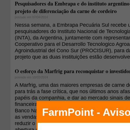
Pesquisadores da Embrapa e do instituto argenti
projeto de diferenciação da carne de cordeiro
postado em 07/04/2014
Nessa semana, a Embrapa Pecuária Sul recebe 
pesquisadores do Instituto Nacional de Tecnologi
(INTA), da Argentina, juntamente com represent
Cooperativo para el Desarrollo Tecnologico Agroa
Agroindustrial del Cono Sur (PROCISUR), para d
projeto que as duas instituições estão desenvolv
O esforço da Marfrig para reconquistar o investido
postado em 10/02/2014
A Marfrig, uma das maiores empresas de carne d
para trás a fase crítica, que nos últimos anos afa
papéis da companhia, e dar ao mercado sinais d
financeira vai bem. Medidas como o alongamento 
Banco Nacional de Desenvolvimento Econômico 
as vendas da Seara e da Zenda foram os primeir
reduzir o gigantesco endividamento que a empres
abertura de capital, principalmente com o banco 