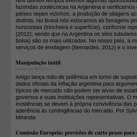
Nos últimos tempos tivemos algumas oportunidade
fazendas zootécnicas na Argentina e verificamos
países sejam vizinhos, a produção de silagens a
distinta. No Brasil nós estocamos as forragens pr
horizontais (trincheira e superfície), conforme re
(2012), sendo que na Argentina os silos tubulares 
bolsa) são os mais utilizados. No nosso país, a mi
serviços de ensilagem (Bernardes, 2012) e o inver
Manipulação inútil
postado em 09/10/2012
Artigo lança mão de polêmica em torno de supos
dados oficiais da inflação argentina para argum
típicos de mercado não podem ser alvos de estatí
governos e suas instituições representativas. O m
existências se devem à própria convivência das 
aderência às contingências do mercado. Por Sylv
Miranda
Comissão Europeia: previsões de curto prazo para