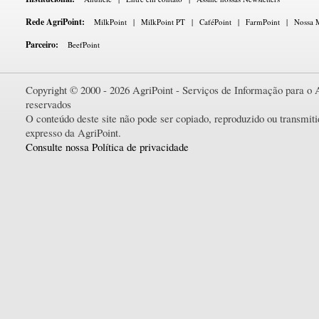
Rede AgriPoint:
MilkPoint
|
MilkPoint PT
|
CaféPoint
|
FarmPoint
|
Nossa M
Parceiro:
BeefPoint
Copyright © 2000 - 2026 AgriPoint - Serviços de Informação para o A
reservados
O conteúdo deste site não pode ser copiado, reproduzido ou transmi
expresso da AgriPoint.
Consulte nossa Política de privacidade