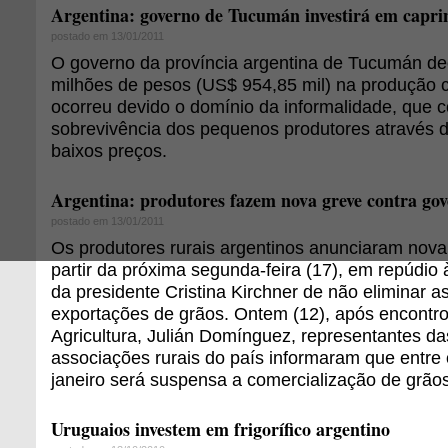
Argentina: governo de Tucumán investirá em capri
postado em 13/01/2011
O governo da província argentina de Tucumán deci
milhões de pesos (US$ 954,85 mil) na produção ca
ocorreu devido o domínio da informalidade, que 
sobrevivência dos pequenos produtores através d
baixos preços.
Argentina: produtores fazem nova greve contra go
postado em 13/01/2011
Os produtores rurais argentinos anunciaram nova
partir da próxima segunda-feira (17), em repúdio
da presidente Cristina Kirchner de não eliminar as
exportações de grãos. Ontem (12), após encontro
Agricultura, Julián Domínguez, representantes das
associações rurais do país informaram que entre 
janeiro será suspensa a comercialização de grãos
Uruguaios investem em frigorífico argentino