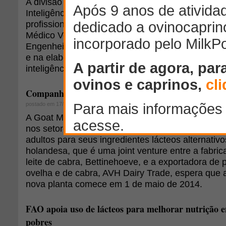
A divisão de Inteligência de Mercado do MilkPoin
Inteligência, está reforçando sua equipe com a c
profissional (Economista, Engenheiro Agrônomo, 
Médico Veterinário, Zootecnista, Engenheiro de A
Engenheiro de Produção) para atuar na análise 
e na elaboração de serviços para o público corpo
inteligência de mercado e áreas afins.
Companhia holandesa vê "oportunidades notáveis" 
postado em 17/02/2014
A Goat Milk Powder BV acredita que existem "opo
nos setores de fórmulas infantis, bebidas esporti
adultos para seus ingredientes lácteos alternativ
holandesa, que é uma joint venture entre a fabric
leite de cabra, Bettinehoeve, e a exportadora de p
ovelha e de cabra, AVH Dairy Trade, espera que
nova planta comece em 1 de maio de 2014.
FAO apoia uso de lácteos para melhorar nutrição e
pobres