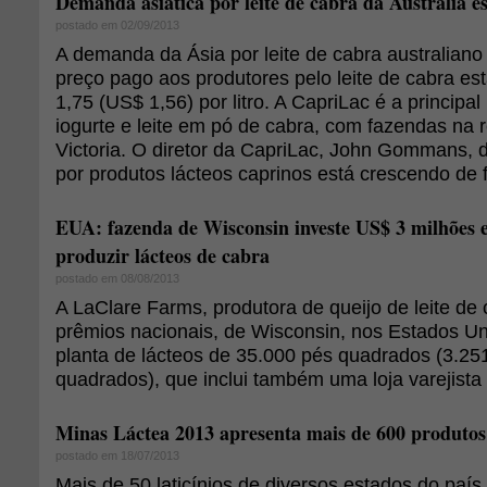
Demanda asiática por leite de cabra da Austrália 
postado em 02/09/2013
A demanda da Ásia por leite de cabra australian
preço pago aos produtores pelo leite de cabra es
1,75 (US$ 1,56) por litro. A CapriLac é a principal 
iogurte e leite em pó de cabra, com fazendas na 
Victoria. O diretor da CapriLac, John Gommans,
por produtos lácteos caprinos está crescendo de 
EUA: fazenda de Wisconsin investe US$ 3 milhões 
produzir lácteos de cabra
postado em 08/08/2013
A LaClare Farms, produtora de queijo de leite de
prêmios nacionais, de Wisconsin, nos Estados U
planta de lácteos de 35.000 pés quadrados (3.25
quadrados), que inclui também uma loja varejista
Minas Láctea 2013 apresenta mais de 600 produtos
postado em 18/07/2013
Mais de 50 laticínios de diversos estados do paí