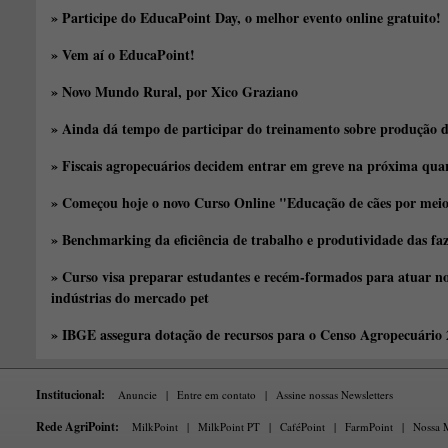
» Participe do EducaPoint Day, o melhor evento online gratuito!
» Vem aí o EducaPoint!
» Novo Mundo Rural, por Xico Graziano
» Ainda dá tempo de participar do treinamento sobre produção d
» Fiscais agropecuários decidem entrar em greve na próxima quar
» Começou hoje o novo Curso Online "Educação de cães por meio 
» Benchmarking da eficiência de trabalho e produtividade das fa
» Curso visa preparar estudantes e recém-formados para atuar no
indústrias do mercado pet
» IBGE assegura dotação de recursos para o Censo Agropecuário
Institucional:
Anuncie
|
Entre em contato
|
Assine nossas Newsletters
Rede AgriPoint:
MilkPoint
|
MilkPoint PT
|
CaféPoint
|
FarmPoint
|
Nossa M