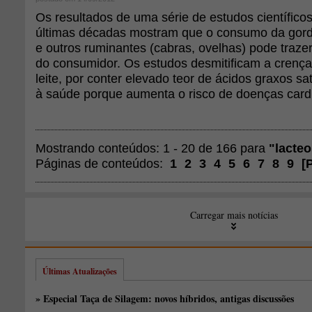
Os resultados de uma série de estudos científico
últimas décadas mostram que o consumo da gordu
e outros ruminantes (cabras, ovelhas) pode traze
do consumidor. Os estudos desmitificam a crença
leite, por conter elevado teor de ácidos graxos sat
à saúde porque aumenta o risco de doenças card
Mostrando conteúdos: 1 - 20 de 166 para
"lacte
Páginas de conteúdos:
1
2
3
4
5
6
7
8
9
[
Carregar mais notícias
Últimas Atualizações
» Especial Taça de Silagem: novos híbridos, antigas discussões