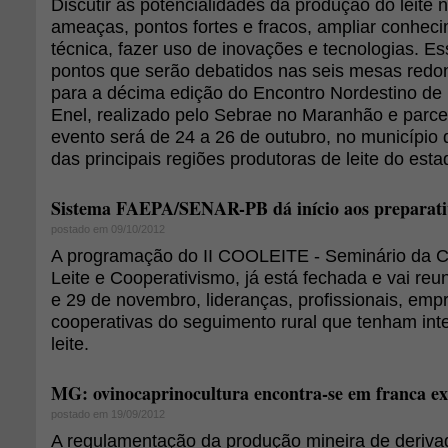
Discutir as potencialidades da produção do leite 
ameaças, pontos fortes e fracos, ampliar conheci
técnica, fazer uso de inovações e tecnologias. E
pontos que serão debatidos nas seis mesas red
para a décima edição do Encontro Nordestino de 
Enel, realizado pelo Sebrae no Maranhão e parceir
evento será de 24 a 26 de outubro, no município 
das principais regiões produtoras de leite do esta
Sistema FAEPA/SENAR-PB dá início aos preparat
postado em 09/10/2012
A programação do II COOLEITE - Seminário da C
Leite e Cooperativismo, já está fechada e vai reun
e 29 de novembro, lideranças, profissionais, emp
cooperativas do seguimento rural que tenham int
leite.
MG: ovinocaprinocultura encontra-se em franca e
postado em 19/09/2012
A regulamentação da produção mineira de deriva