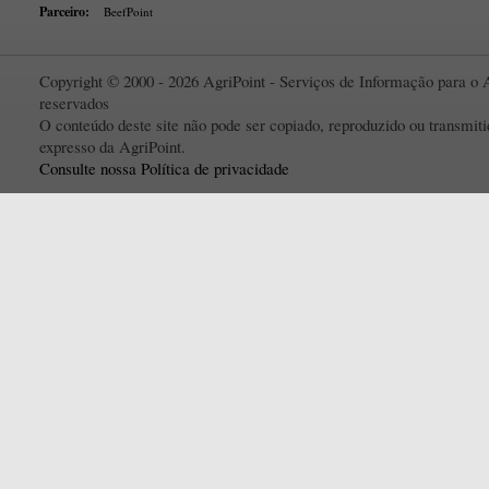
Parceiro:
BeefPoint
Copyright © 2000 - 2026 AgriPoint - Serviços de Informação para o A
reservados
O conteúdo deste site não pode ser copiado, reproduzido ou transmi
expresso da AgriPoint.
Consulte nossa Política de privacidade