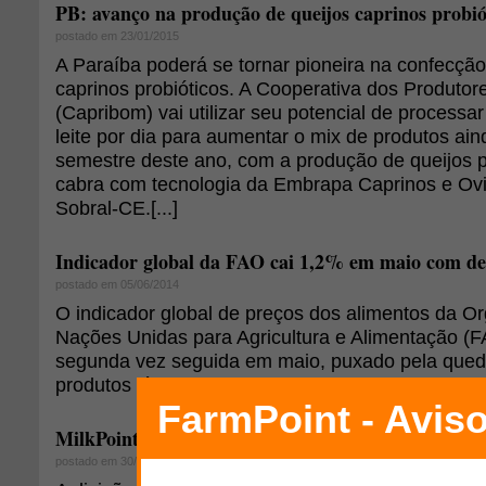
PB: avanço na produção de queijos caprinos probió
postado em 23/01/2015
A Paraíba poderá se tornar pioneira na confecção
caprinos probióticos. A Cooperativa dos Produtor
(Capribom) vai utilizar seu potencial de processar 
leite por dia para aumentar o mix de produtos ain
semestre deste ano, com a produção de queijos pr
cabra com tecnologia da Embrapa Caprinos e Ovi
Sobral-CE.[...]
Indicador global da FAO cai 1,2% em maio com des
postado em 05/06/2014
O indicador global de preços dos alimentos da O
Nações Unidas para Agricultura e Alimentação (F
segunda vez seguida em maio, puxado pela qued
produtos lácteos [...]
MilkPoint Inteligência abre vaga para atuação na 
postado em 30/04/2014