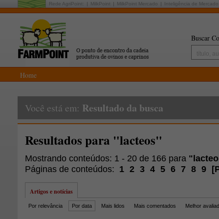
Rede AgriPoint:
MilkPoint
MilkPoint Mercado
Inteligência de Mercado
Buscar Co
Home
Resultado da busca
Você está em:
Resultados para "lacteos"
Mostrando conteúdos: 1 - 20 de 166 para
"lacte
Páginas de conteúdos:
1
2
3
4
5
6
7
8
9
[
Artigos e notícias
Por relevância
Por data
Mais lidos
Mais comentados
Melhor avalia