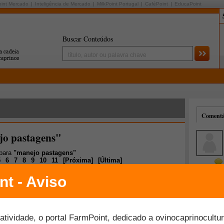
oint Mercado
Inteligência de Mercado
MilkPoint Portugal
CaféPoint
EducaPoint
Buscar Conteúdos
Comentár
jo pastagens"
 para
"manejo pastagens"
5
6
7
8
9
10
11
[
Próxima
]
[
Última
]
Mais comentados
Melhor avaliados
go como adubo orgânico de pastagens