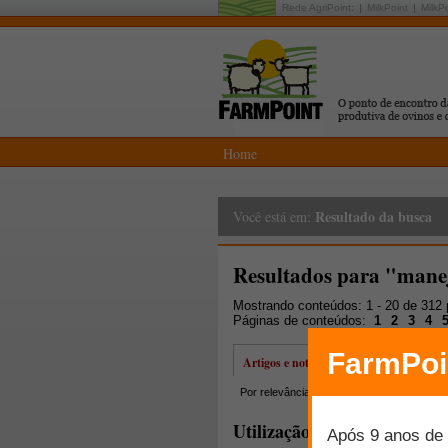
Rede AgriPoint:
MilkPoint
MilkP
Home
Resultado da busca
Você está em:
Resultados para "mane
Mostrando conteúdos: 1 - 20 de 312
Páginas de conteúdos:
1
2
3
4
Artigos e notícias
Por relevância
Por data
Mais lidos
Utilização da cama de fran