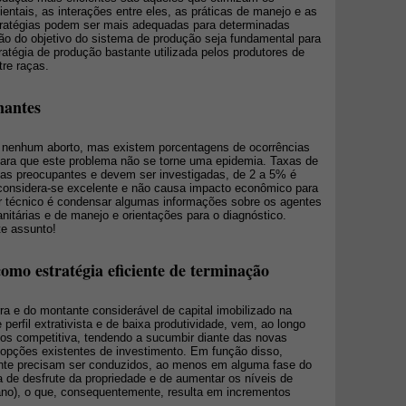
entais, as interações entre eles, as práticas de manejo e as
ratégias podem ser mais adequadas para determinadas
ção do objetivo do sistema de produção seja fundamental para
atégia de produção bastante utilizada pelos produtores de
tre raças.
nantes
a nenhum aborto, mas existem porcentagens de ocorrências
ara que este problema não se torne uma epidemia. Taxas de
as preocupantes e devem ser investigadas, de 2 a 5% é
considera-se excelente e não causa impacto econômico para
ar técnico é condensar algumas informações sobre os agentes
itárias e de manejo e orientações para o diagnóstico.
te assunto!
omo estratégia eficiente de terminação
rra e do montante considerável de capital imobilizado na
 perfil extrativista e de baixa produtividade, vem, ao longo
os competitiva, tendendo a sucumbir diante das novas
opções existentes de investimento. Em função disso,
ente precisam ser conduzidos, ao menos em alguma fase do
xa de desfrute da propriedade e de aumentar os níveis de
/ano), o que, consequentemente, resulta em incrementos