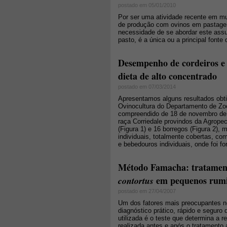
postado em 05/01/2010
Por ser uma atividade recente em mui
de produção com ovinos em pastagens
necessidade de se abordar este assu
pasto, é a única ou a principal fonte 
Desempenho de cordeiros e 
dieta de alto concentrado
postado em 07/03/2014
Apresentamos alguns resultados obti
Ovinocultura do Departamento de Zo
compreendido de 18 de novembro de 2
raça Corriedale provindos da Agropec
(Figura 1) e 16 borregos (Figura 2)
individuais, totalmente cobertas, c
e bebedouros individuais, onde foi f
Método Famacha: tratament
em pequenos rumi
contortus
postado em 27/04/2007
Um dos fatores mais preocupantes n
diagnóstico prático, rápido e seguro
utilizada é o teste que determina a
realizada antes e após o tratamento