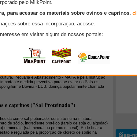
os disponíveis dentro da propriedade rural aliado a
umentar a estabilidade dos sistemas de produção com a
utividade. Nos sistemas de produção de leite e carne em
Top 10
como adubo orgânico é uma saída atrativa encontrada pelos
s rentável em virtude da substituição de parte ou totalidade
uréia, além do potássio e até mesmo o fósforo.
+ Lidos
de frango como adubo em pastagens tropicais
ria na alimentação de ruminantes, sua utilização como
 por avicultores e produtores de leite e corte, tornando
esíduo bem como a viabilização do custo de produção em
anto, sua proibição a partir de 2001 pela Instrução
icultura, Pecuária e Abastecimento - MAPA e pela Instrução
importante medida preventiva para se evitar no País os
 Espongiforme Bovina - EEB, doença popularmente chamada
s e caprinos ("Sal Proteinado")
nhecida como sal proteinado, consiste numa mistura
to de sódio, ingrediente protéico (farelo de soja ou algodão)
) e minerais (sal mineral ou premix mineral). Pode ficar a
estão é regulada pela proporção de cloreto de sódio na