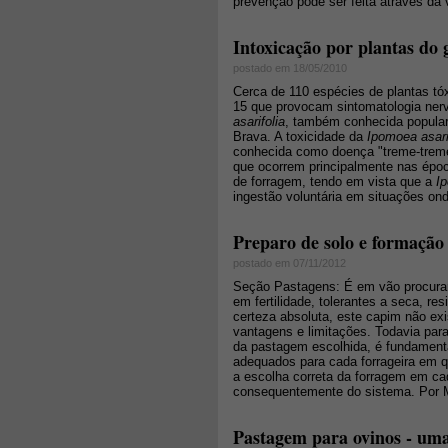
prevenção pode ser feita através da
Intoxicação por plantas do
postado em 18/05/2010
Cerca de 110 espécies de plantas tó
15 que provocam sintomatologia ner
asarifolia
, também conhecida popular
Brava. A toxicidade da
Ipomoea asari
conhecida como doença "treme-treme
que ocorrem principalmente nas époc
de forragem, tendo em vista que a
I
ingestão voluntária em situações onde
Preparo de solo e formação
postado em 07/11/2012
Seção Pastagens: É em vão procurar 
em fertilidade, tolerantes a seca, r
certeza absoluta, este capim não exi
vantagens e limitações. Todavia par
da pastagem escolhida, é fundamental
adequados para cada forrageira em 
a escolha correta da forragem em ca
consequentemente do sistema. Por M
Pastagem para ovinos - uma