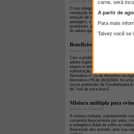
postado em 13/08/2009
O uso integrado e racional dos recurs
introdução da tecnologia, permite a
redução de custos e aumento da prod
pastagem, o uso da cama de frango 
produtores, por tornar a produção mai
do adubo químico, principalmente a 
Benefícios do uso da cama 
postado em 10/06/2011
Com a proibição do uso da cama aviá
adubo orgânico foi a saída encontrada
seguro e rentável o destino desse r
substituição ao adubo químico. Para t
Normativa nº 15 do Ministério da Agr
Normativa nº8 de 26/3/2004, foi uma 
riscos potenciais da Encefalopatia
de "mal da vaca louca".
Mistura múltipla para ovino
postado em 25/06/2009
A mistura múltipla, popularmente co
composta basicamente por uréia, clore
e energético (fubá de milho ou melaço
disposição dos animais, pois sua ing
mistura.