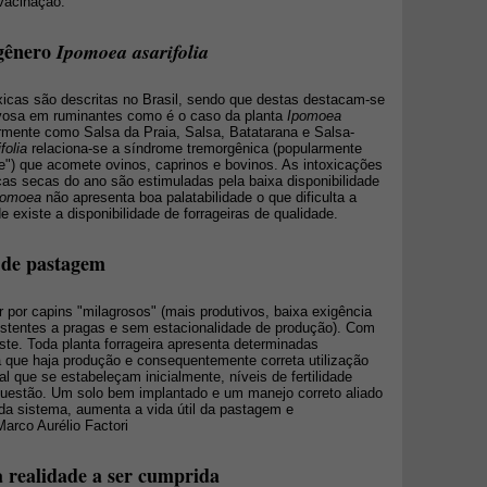
 vacinação.
 gênero
Ipomoea asarifolia
xicas são descritas no Brasil, sendo que destas destacam-se
vosa em ruminantes como é o caso da planta
Ipomoea
mente como Salsa da Praia, Salsa, Batatarana e Salsa-
folia
relaciona-se a síndrome tremorgênica (popularmente
") que acomete ovinos, caprinos e bovinos. As intoxicações
as secas do ano são estimuladas pela baixa disponibilidade
pomoea
não apresenta boa palatabilidade o que dificulta a
 existe a disponibilidade de forrageiras de qualidade.
 de pastagem
por capins "milagrosos" (mais produtivos, baixa exigência
esistentes a pragas e sem estacionalidade de produção). Com
ste. Toda planta forrageira apresenta determinadas
a que haja produção e consequentemente correta utilização
 que se estabeleçam inicialmente, níveis de fertilidade
questão. Um solo bem implantado e um manejo correto aliado
da sistema, aumenta a vida útil da pastagem e
arco Aurélio Factori
 realidade a ser cumprida