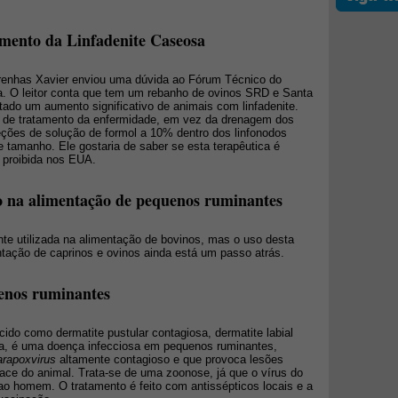
amento da Linfadenite Caseosa
renhas Xavier enviou uma dúvida ao Fórum Técnico do
a. O leitor conta que tem um rebanho de ovinos SRD e Santa
tado um aumento significativo de animais com linfadenite.
o de tratamento da enfermidade, em vez da drenagem dos
njeções de solução de formol a 10% dentro dos linfonodos
tamanho. Ele gostaria de saber se esta terapêutica é
é proibida nos EUA.
 na alimentação de pequenos ruminantes
e utilizada na alimentação de bovinos, mas o uso desta
ntação de caprinos e ovinos ainda está um passo atrás.
enos ruminantes
do como dermatite pustular contagiosa, dermatite labial
ra, é uma doença infecciosa em pequenos ruminantes,
rapoxvirus
altamente contagioso e que provoca lesões
face do animal. Trata-se de uma zoonose, já que o vírus do
ao homem. O tratamento é feito com antissépticos locais e a