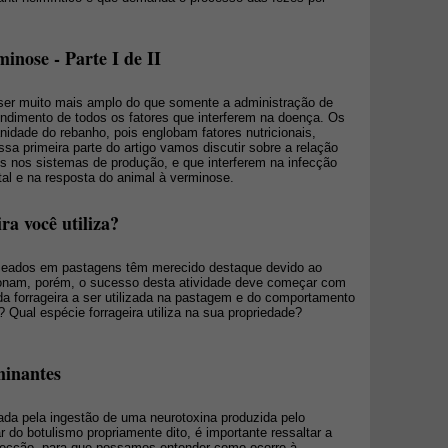
inose - Parte I de II
ser muito mais amplo do que somente a administração de
ndimento de todos os fatores que interferem na doença. Os
idade do rebanho, pois englobam fatores nutricionais,
sa primeira parte do artigo vamos discutir sobre a relação
is nos sistemas de produção, e que interferem na infecção
tal e na resposta do animal à verminose.
ra você utiliza?
seados em pastagens têm merecido destaque devido ao
ionam, porém, o sucesso desta atividade deve começar com
da forrageira a ser utilizada na pastagem e do comportamento
 Qual espécie forrageira utiliza na sua propriedade?
minantes
da pela ingestão de uma neurotoxina produzida pelo
ar do botulismo propriamente dito, é importante ressaltar a
nfecção, para que possamos entender como ocorre à