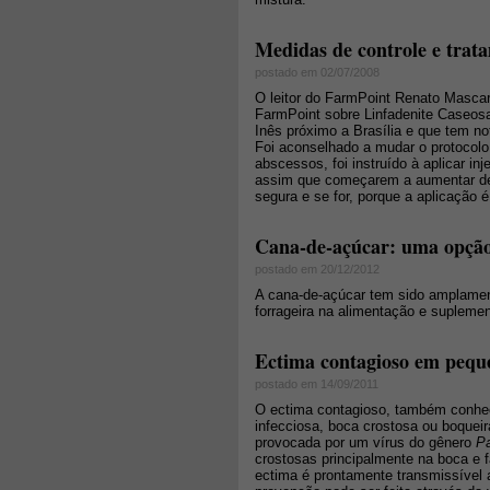
Medidas de controle e trat
postado em 02/07/2008
O leitor do FarmPoint Renato Masca
FarmPoint sobre Linfadenite Caseos
Inês próximo a Brasília e que tem no
Foi aconselhado a mudar o protocol
abscessos, foi instruído à aplicar i
assim que começarem a aumentar de 
segura e se for, porque a aplicação 
Cana-de-açúcar: uma opção
postado em 20/12/2012
A cana-de-açúcar tem sido amplament
forrageira na alimentação e supleme
Ectima contagioso em pequ
postado em 14/09/2011
O ectima contagioso, também conheci
infecciosa, boca crostosa ou boquei
provocada por um vírus do gênero
Pa
crostosas principalmente na boca e 
ectima é prontamente transmissível 