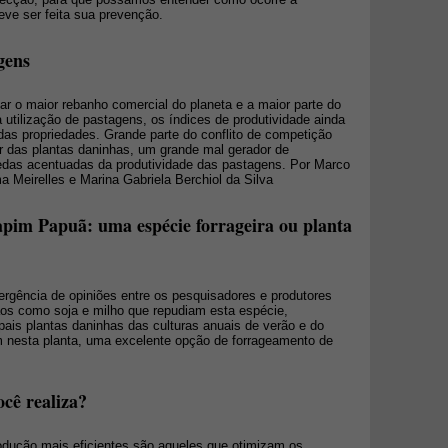
ve ser feita sua prevenção.
gens
ar o maior rebanho comercial do planeta e a maior parte do
a utilização de pastagens, os índices de produtividade ainda
das propriedades. Grande parte do conflito de competição
or das plantas daninhas, um grande mal gerador de
quedas acentuadas da produtividade das pastagens. Por Marco
a Meirelles e Marina Gabriela Berchiol da Silva
pim Papuã: uma espécie forrageira ou planta
ergência de opiniões entre os pesquisadores e produtores
rãos como soja e milho que repudiam esta espécie,
ais plantas daninhas das culturas anuais de verão e do
m nesta planta, uma excelente opção de forrageamento de
cê realiza?
odução mais eficientes são aqueles que otimizam os