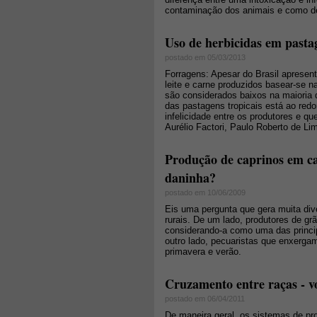
contaminação dos animais e como de
Uso de herbicidas em pasta
postado em 05/03/2013
Forragens: Apesar do Brasil apresent
leite e carne produzidos basear-se n
são considerados baixos na maioria 
das pastagens tropicais está ao red
infelicidade entre os produtores e 
Aurélio Factori, Paulo Roberto de Lim
Produção de caprinos em ca
daninha?
postado em 10/06/2009
Eis uma pergunta que gera muita div
rurais. De um lado, produtores de g
considerando-a como uma das princip
outro lado, pecuaristas que enxerga
primavera e verão.
Cruzamento entre raças - vo
postado em 06/04/2011
De maneira geral, os sistemas de pr