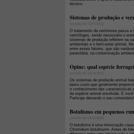
técnico.
Sistemas de produção e verm
postado em 12/01/2012
O tratamento da verminose passa a 
vermífugos, sendo necessário o ente
sistemas de produção refletem na san
ambientais e o bem-estar animal. Nes
entre esses fatores, que são variáve
parasitária, na contaminação ambien
Opine: qual espécie forragei
postado em 14/10/2010
Os sistemas de produção animal ba
baixo custo que geralmente proporc
o conhecimento das características 
da espécie animal envolvida. E você?
Participe deixando o seu comentário!
Botulismo em pequenos ru
postado em 14/12/2009
O botulismo é uma intoxicação causa
Clostridium botulinumn
. Antes de fal
diferença entre uma intoxicação e i