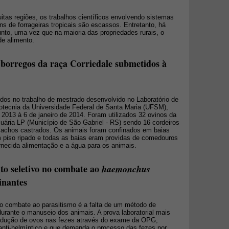
tas regiões, os trabalhos científicos envolvendo sistemas
 de forrageiras tropicais são escassos. Entretanto, há
nto, uma vez que na maioria das propriedades rurais, o
de alimento.
borregos da raça Corriedale submetidos à
dos no trabalho de mestrado desenvolvido no Laboratório de
otecnia da Universidade Federal de Santa Maria (UFSM),
013 à 6 de janeiro de 2014. Foram utilizados 32 ovinos da
uária LP (Município de São Gabriel - RS) sendo 16 cordeiros
, machos castrados. Os animais foram confinados em baias
om piso ripado e todas as baias eram providas de comedouros
ornecida alimentação e a água para os animais.
o seletivo no combate ao
haemonchus
nantes
o combate ao parasitismo é a falta de um método de
 durante o manuseio dos animais. A prova laboratorial mais
 redução de ovos nas fezes através do exame da OPG,
 anti-helmíntico e que demanda o processo das fezes por