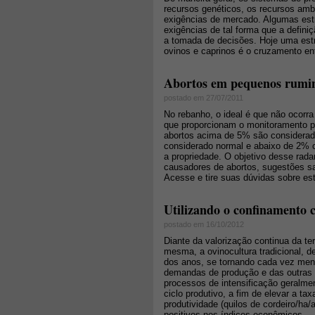
recursos genéticos, os recursos ambi
exigências de mercado. Algumas est
exigências de tal forma que a defini
a tomada de decisões. Hoje uma estr
ovinos e caprinos é o cruzamento en
Abortos em pequenos rumi
postado em 27/07/2011
No rebanho, o ideal é que não ocorr
que proporcionam o monitoramento p
abortos acima de 5% são considerad
considerado normal e abaixo de 2% 
a propriedade. O objetivo desse rad
causadores de abortos, sugestões san
Acesse e tire suas dúvidas sobre es
Utilizando o confinamento c
postado em 16/10/2012
Diante da valorização continua da te
mesma, a ovinocultura tradicional, de
dos anos, se tornando cada vez men
demandas de produção e das outras 
processos de intensificação geralm
ciclo produtivo, a fim de elevar a ta
produtividade (quilos de cordeiro/ha
positivos nos índices econômicos.