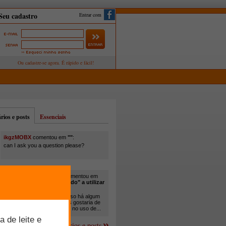
Entrar com
ios e posts
Essenciais
ikgzMOBX
comentou em
""
:
can I ask you a question please?
itamar santos pedreira
comentou em
"Você está sendo "obrigado" a utilizar
cana-de-açúcar na..."
:
Em minha propriedade, já uso há algum
tempo cana com ureia, mas gostaria de
um melhor aprofundamento no uso de...
Mais comentários e posts