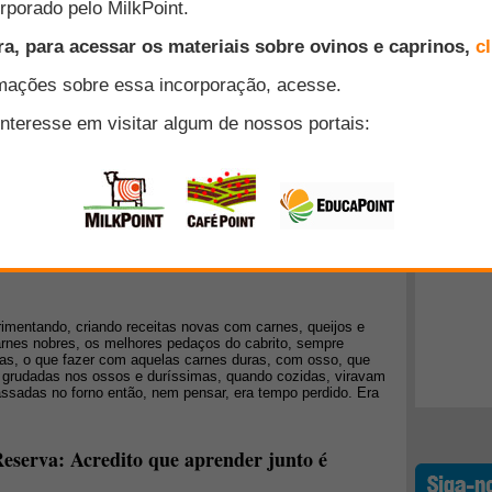
abras em 1992, fiquei intrigada com este animal e as
que atribuíam tanto valor ao leite, por que ele era tido como
nguadas"?. Eram tantos os "causos" que eu tive que
Top 10
+ Lidos
de do Sul possuía 13 milhões de cabeças de ovinos das quais
raliano, Ideal e Corriedale).O comércio de lãs era voltado
perativas bem estruturadas: Cooperativa Vale do Uruguai de
is moderno da América do Sul, com máquinas importadas da
iam o fio que era exportado para China e Japão.
rimentando, criando receitas novas com carnes, queijos e
carnes nobres, os melhores pedaços do cabrito, sempre
as, o que fazer com aquelas carnes duras, com osso, que
grudadas nos ossos e duríssimas, quando cozidas, viravam
ssadas no forno então, nem pensar, era tempo perdido. Era
Reserva: Acredito que aprender junto é