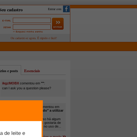
Entrar com
ios e posts
Essenciais
ikgzMOBX
comentou em
""
:
can I ask you a question please?
itamar santos pedreira
comentou em
"Você está sendo "obrigado" a utilizar
cana-de-açúcar na..."
:
Em minha propriedade, já uso há algum
tempo cana com ureia, mas gostaria de
um melhor aprofundamento no uso de...
Mais comentários e posts