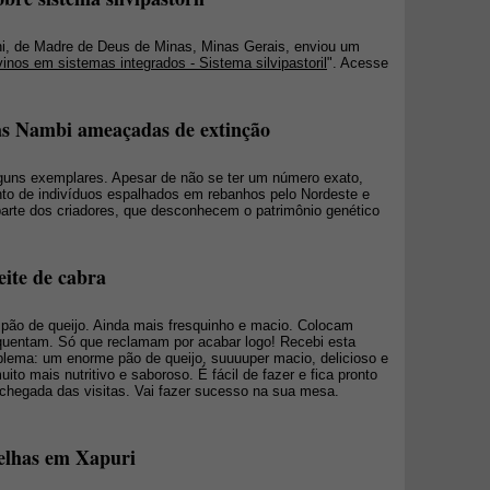
ni, de Madre de Deus de Minas, Minas Gerais, enviou um
inos em sistemas integrados - Sistema silvipastoril
". Acesse
as Nambi ameaçadas de extinção
guns exemplares. Apesar de não se ter um número exato,
o de indivíduos espalhados em rebanhos pelo Nordeste e
parte dos criadores, que desconhecem o patrimônio genético
eite de cabra
pão de queijo. Ainda mais fresquinho e macio. Colocam
quentam. Só que reclamam por acabar logo! Recebi esta
oblema: um enorme pão de queijo, suuuuper macio, delicioso e
ito mais nutritivo e saboroso. É fácil de fazer e fica pronto
 chegada das visitas. Vai fazer sucesso na sua mesa.
elhas em Xapuri