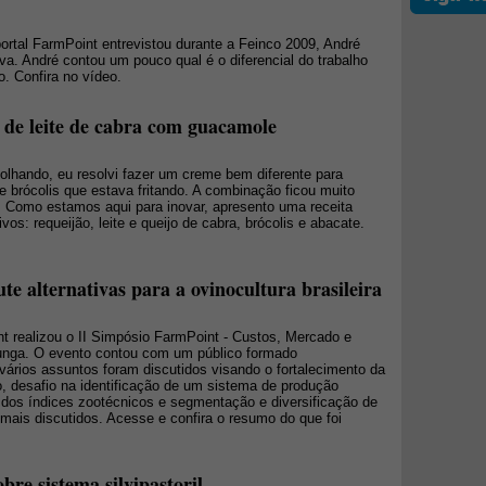
ortal FarmPoint entrevistou durante a Feinco 2009, André
rva. André contou um pouco qual é o diferencial do trabalho
. Confira no vídeo.
o de leite de cabra com guacamole
olhando, eu resolvi fazer um creme bem diferente para
 brócolis que estava fritando. A combinação ficou muito
i. Como estamos aqui para inovar, apresento uma receita
vos: requeijão, leite e queijo de cabra, brócolis e abacate.
te alternativas para a ovinocultura brasileira
nt realizou o II Simpósio FarmPoint - Custos, Mercado e
nga. O evento contou com um público formado
 vários assuntos foram discutidos visando o fortalecimento da
, desafio na identificação de um sistema de produção
 dos índices zootécnicos e segmentação e diversificação de
ais discutidos. Acesse e confira o resumo do que foi
re sistema silvipastoril