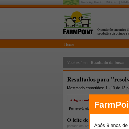
Rede AgriPoint:
MilkPoint
MilkP
Home
Resultado da busca
Você está em:
Resultados para "resol
Mostrando conteúdos: 1 - 13 de 13 
Artigos e notícias
Por relevância
Por data
Mais lidos
O leite de cabra - Capítulo 
postado em 12/07/2007