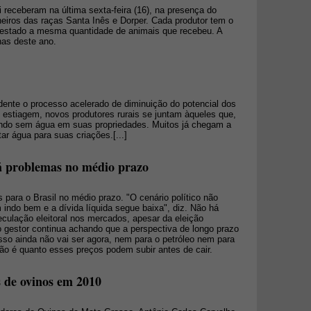
i receberam na última sexta-feira (16), na presença do
neiros das raças Santa Inês e Dorper. Cada produtor tem o
o estado a mesma quantidade de animais que recebeu. A
has deste ano.
dente o processo acelerado de diminuição do potencial dos
estiagem, novos produtores rurais se juntam àqueles que,
ando sem água em suas propriedades. Muitos já chegam a
tar água para suas criações.[...]
rá problemas no médio prazo
 para o Brasil no médio prazo. "O cenário político não
indo bem e a dívida líquida segue baixa", diz. Não há
ulação eleitoral nos mercados, apesar da eleição
o gestor continua achando que a perspectiva de longo prazo
sso ainda não vai ser agora, nem para o petróleo nem para
ão é quanto esses preços podem subir antes de cair.
 de ovinos em 2010