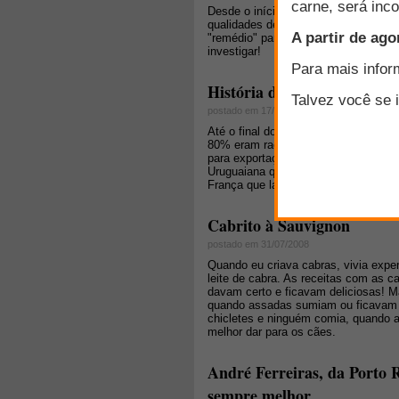
Desde o início da minha criação de c
qualidades de seu leite e carne. Por 
"remédio" para aquelas crianças "mi
investigar!
História de um ex-técnico
postado em 17/03/2011
Até o final dos anos 80, o Rio Gran
80% eram raças laneiras (Merino Aust
para exportação, organizado por coo
Uruguaiana que tinha o lanifício ma
França que lavavam, penteavam e faz
Cabrito à Sauvignon
postado em 31/07/2008
Quando eu criava cabras, vivia expe
leite de cabra. As receitas com as 
davam certo e ficavam deliciosas! M
quando assadas sumiam ou ficavam 
chicletes e ninguém comia, quando a
melhor dar para os cães.
André Ferreiras, da Porto 
sempre melhor