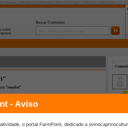
oint Mercado
Inteligência de Mercado
MilkPoint Portugal
CaféPoint
EducaPoint
Buscar Conteúdos
Comentár
vi"
para
"resolvi"
Mais comentados
Melhor avaliados
1