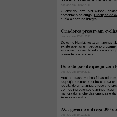
postado em 08/02/2011
O leitor do FarmPoint Wilson Ashida
comentário ao artigo "
Produção de ov
e leia a carta na íntegra.
Criadores preservam ovelh
postado em 17/01/2012
Do ovino Nambi, restaram apenas al
existe apenas um pequeno grupament
ainda sem a devida valorização por 
presente nos animais.
Bolo de pão de queijo com l
postado em 19/09/2013
Aqui em casa, minhas filhas adoram 
requeijão cremoso dentro e ainda es
receita de uma amiga e resolvi o pr
com os ingredientes caprinos ficou mu
na hora do lanche das crianças e da
Acesse e confira!
AC: governo entrega 300 ov
postado em 19/12/2011