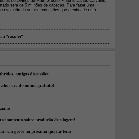
dores de Ovinos de Mato Grosso, Antônio Carlos Carvalho,
stado será de 5 milhões de cabeças. Para fazer uma
 na evolução do setor e nas ações que a entidade está
para
"resolvi"
íbridos, antigas discussões
elhor evento online gratuito!
ziano
 treinamento sobre produção de silagem!
trar em greve na próxima quarta-feira