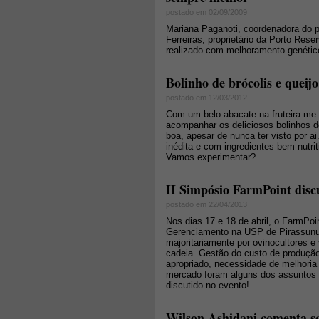
postado em 02/09/2009
Mariana Paganoti, coordenadora do p
Ferreiras, proprietário da Porto Rese
realizado com melhoramento genético
Bolinho de brócolis e queij
postado em 12/03/2012
Com um belo abacate na fruteira me 
acompanhar os deliciosos bolinhos de
boa, apesar de nunca ter visto por a
inédita e com ingredientes bem nutriti
Vamos experimentar?
II Simpósio FarmPoint discu
postado em 22/04/2013
Nos dias 17 e 18 de abril, o FarmPoi
Gerenciamento na USP de Pirassunu
majoritariamente por ovinocultores e
cadeia. Gestão do custo de produção
apropriado, necessidade de melhoria
mercado foram alguns dos assuntos m
discutido no evento!
Wilson Ashidani comenta sob