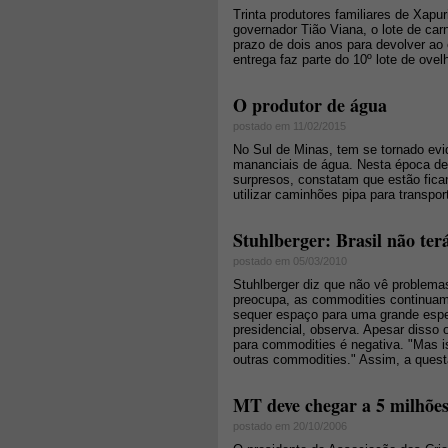
Trinta produtores familiares de Xapur
governador Tião Viana, o lote de car
prazo de dois anos para devolver a
entrega faz parte do 10º lote de ovel
O produtor de água
postado em 11/02/2015
No Sul de Minas, tem se tornado evi
mananciais de água. Nesta época de 
surpresos, constatam que estão fic
utilizar caminhões pipa para transpor
Stuhlberger: Brasil não te
postado em 05/03/2010
Stuhlberger diz que não vê problemas
preocupa, as commodities continuam 
sequer espaço para uma grande espec
presidencial, observa. Apesar disso 
para commodities é negativa. "Mas i
outras commodities." Assim, a quest
MT deve chegar a 5 milhões
postado em 20/10/2006