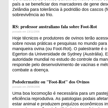
país a se beneficiar dos marcadores de gene de
Zelândia para tolerância à podridão dos cascos (fo
sobrevivência ao frio.
RS: professor australiano fala sobre Foot-Rot
postado em 13/11/2006
Hoje técnicos e produtores de ovinos terão aces
sobre novas práticas e pesquisas no mundo para 
manqueira ovina (ou Foot-Rot). O palestrante é o
Egerton da Universidade de Sydney (Austrália). E
autoridade mundial no estudo do controle da man
responde pelo desenvolvimento de vacinas e méto
combate a doença.
Pododermatite ou "Foot-Rot" dos Ovinos
postado em 29/08/2006
Uma boa locomoção é necessária para um pastejo
eficiência reprodutiva. As patologias podais afe
estar animal e produzem prejuízos econômicos im