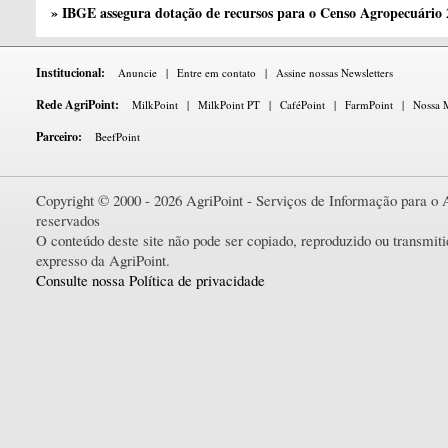
» IBGE assegura dotação de recursos para o Censo Agropecuário
Institucional:
Anuncie
|
Entre em contato
|
Assine nossas Newsletters
Rede AgriPoint:
MilkPoint
|
MilkPoint PT
|
CaféPoint
|
FarmPoint
|
Nossa M
Parceiro:
BeefPoint
Copyright © 2000 - 2026 AgriPoint - Serviços de Informação para o A
reservados
O conteúdo deste site não pode ser copiado, reproduzido ou transmi
expresso da AgriPoint.
Consulte nossa Política de privacidade