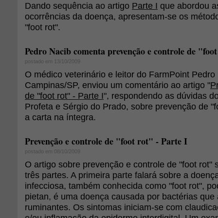
Dando sequência ao artigo
Parte I
que abordou as
ocorrências da doença, apresentam-se os métod
"foot rot".
Pedro Nacib comenta prevenção e controle de "foot
postado em 13/10/2009
O médico veterinário e leitor do FarmPoint Pedro
Campinas/SP, enviou um comentário ao artigo "
P
de "foot rot" - Parte I
", respondendo as dúvidas do
Profeta e Sérgio do Prado, sobre prevenção de "fo
a carta na íntegra.
Prevenção e controle de "foot rot" - Parte I
postado em 08/10/2009
O artigo sobre prevenção e controle de "foot rot
três partes. A primeira parte falará sobre a doen
infecciosa, também conhecida como "foot rot", p
pietan, é uma doença causada por bactérias que
ruminantes. Os sintomas iniciam-se com claudica
e/ou inflamação da epiderme interdigital. Um exa