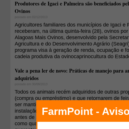
Produtores de Igaci e Palmeira são beneficiados pe
Ovinos
postado em 02/12/2013
Agricultores familiares dos municípios de Igaci e
receberam, na última quinta-feira (28), ovinos p
Alagoas Mais Ovinos, desenvolvido pela Secretar
Agricultura e do Desenvolvimento Agrário (Seagri)
programa visa à geração de renda, ocupação e fo
cadeia produtiva da ovinocaprinocultura do Estad
Vale a pena ler de novo: Práticas de manejo para 
adquiridos
postado em 30/08/2013
Todos os animais recém adquiridos de outras pro
(compra ou empréstimo) e que retornarem de feira
ser mantidos em observação por um período de 
instalação isolada aos demais animais da proprie
antes de serem introduzidos no rebanho. Essa ins
como quarentenário pode ser um piquete, uma ba