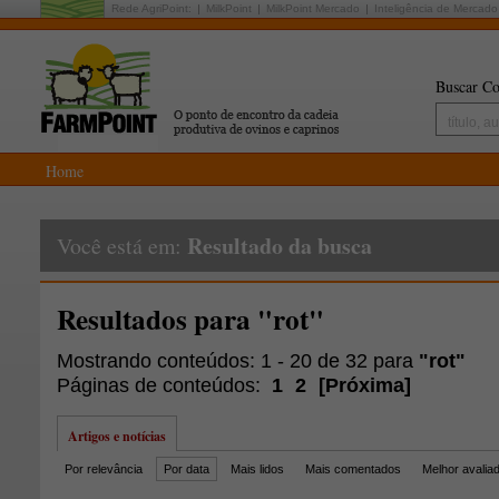
Rede AgriPoint:
MilkPoint
MilkPoint Mercado
Inteligência de Mercado
Buscar Co
Home
Resultado da busca
Você está em:
Resultados para "rot"
Mostrando conteúdos: 1 - 20 de 32 para
"rot"
Páginas de conteúdos:
1
2
[
Próxima
]
Artigos e notícias
Por relevância
Por data
Mais lidos
Mais comentados
Melhor avalia