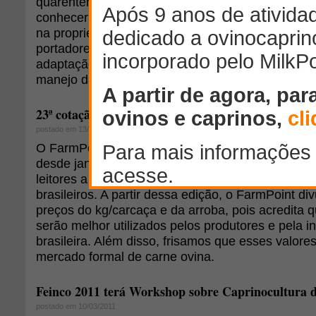
quarentena é uma medida preventiva que tem como
conhecer o estado sanitário dos animais que estã
na propriedade e certificar-se de que os mesmos
portadores de doenças. Além disso, a quarenten
adaptação gradativa dos animais ao novo ambien
manejo da propriedade.
23ª cotação mensal do preço do cordeiro: kg/carcaç
postado em 13/06/2013
O FarmPoint está realizando a cotação mensal do
desde janeiro de 2011. A princípio, o projeto visa
leitores a cotação do preço do kg/vivo praticado 
brasileiros. A partir dessa edição, o FarmPoint di
preços do kg/carcaça e da arroba, pois acredita 
serão melhor utilizados pelos produtores e pela in
brasileira. Além disso, frisamos que esses valore
mercado formal de carne ovina.
Feinco 2011 terá Workshop sobre Caprinocultura d
postado em 10/03/2011