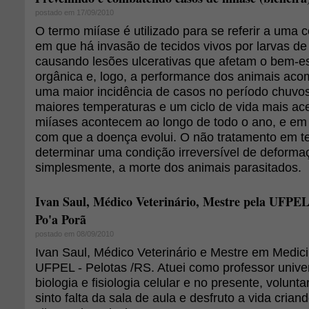
postado em 17/09/2010
O termo miíase é utilizado para se referir a uma 
em que há invasão de tecidos vivos por larvas de
causando lesões ulcerativas que afetam o bem-est
orgânica e, logo, a performance dos animais aco
uma maior incidência de casos no período chuvo
maiores temperaturas e um ciclo de vida mais ac
miíases acontecem ao longo de todo o ano, e em
com que a doença evolui. O não tratamento em t
determinar uma condição irreversível de deforma
simplesmente, a morte dos animais parasitados.
Ivan Saul, Médico Veterinário, Mestre pela UFPEL
Po'a Porã
postado em 08/09/2010
Ivan Saul, Médico Veterinário e Mestre em Medici
UFPEL - Pelotas /RS. Atuei como professor univer
biologia e fisiologia celular e no presente, volun
sinto falta da sala de aula e desfruto a vida cria