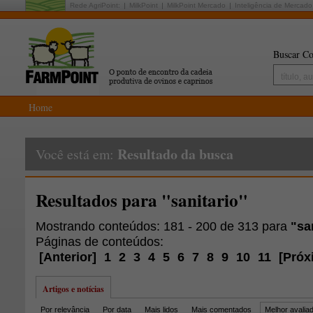
Rede AgriPoint:
MilkPoint
MilkPoint Mercado
Inteligência de Mercado
Buscar Co
Home
Resultado da busca
Você está em:
Resultados para "sanitario"
Mostrando conteúdos: 181 - 200 de 313 para
"sa
Páginas de conteúdos:
[
Anterior
]
1
2
3
4
5
6
7
8
9
10
11
[
Próx
Artigos e notícias
Por relevância
Por data
Mais lidos
Mais comentados
Melhor avalia