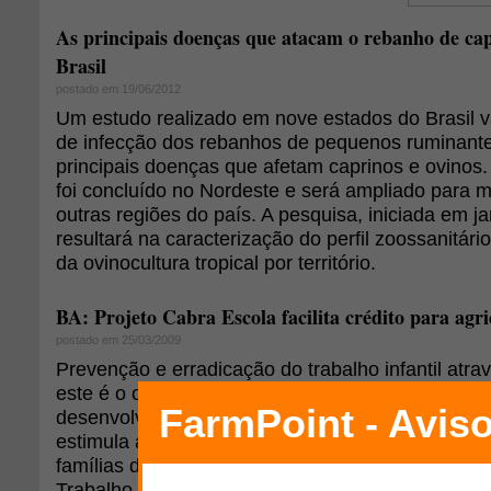
As principais doenças que atacam o rebanho de cap
Brasil
postado em 19/06/2012
Um estudo realizado em nove estados do Brasil vai
de infecção dos rebanhos de pequenos ruminant
principais doenças que afetam caprinos e ovinos
foi concluído no Nordeste e será ampliado para m
outras regiões do país. A pesquisa, iniciada em j
resultará na caracterização do perfil zoossanitári
da ovinocultura tropical por território.
BA: Projeto Cabra Escola facilita crédito para agri
postado em 25/03/2009
Prevenção e erradicação do trabalho infantil atra
este é o objetivo do Projeto Cabra Escola. Criado
desenvolvido pelo MOC em parceria com o Labora
estimula a criação de caprinos como forma de ge
famílias de crianças que integram o Programa de
Trabalho Infantil (PETI) dos Territórios Bacia do J