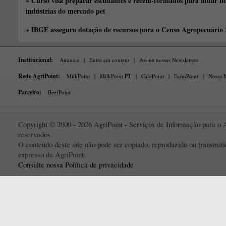
» Curso visa preparar estudantes e recém-formados para atuar no
indústrias do mercado pet
» IBGE assegura dotação de recursos para o Censo Agropecuário
Institucional:
Anuncie
|
Entre em contato
|
Assine nossas Newsletters
Rede AgriPoint:
MilkPoint
|
MilkPoint PT
|
CaféPoint
|
FarmPoint
|
Nossa M
Parceiro:
BeefPoint
Copyright © 2000 - 2026 AgriPoint - Serviços de Informação para o A
reservados
O conteúdo deste site não pode ser copiado, reproduzido ou transmi
expresso da AgriPoint.
Consulte nossa Política de privacidade