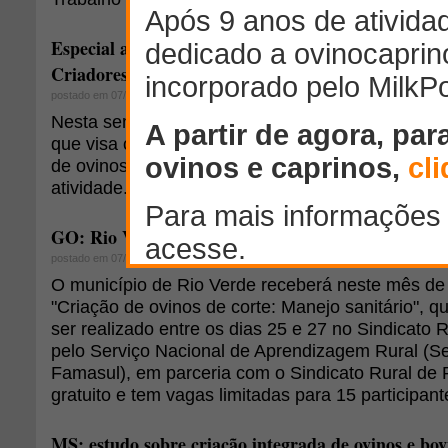
Especial associações: Paulo Schwab da Associação B
Criadores de Ovinos (ARCO)
postado em 07/04/2010
Nesta semana, o FarmPoint esta lançando o Espe
que visa conhecer o trabalho, as dificuldades e 
de ovinos e caprinos brasileiras vêm fazendo para
atividade. Confira a entrevista de estréia com Pa
GO: Rio Verde recebe curso gratuito sobre criação 
postado em 07/03/2014
O município de Rio Verde receberá neste mês de
"Criação de ovinos de corte: Manejo sanitário", q
ser realizado entre os dias 25 e 27 no Sindicato R
pelo Serviço Nacional de Aprendizagem Rural (S
Famasul), em parceria com o Sindicato Rural de R
gratuito e tem vagas limitadas para 15 participant
MS: estudo sobre criação integrada de ovinos e bov