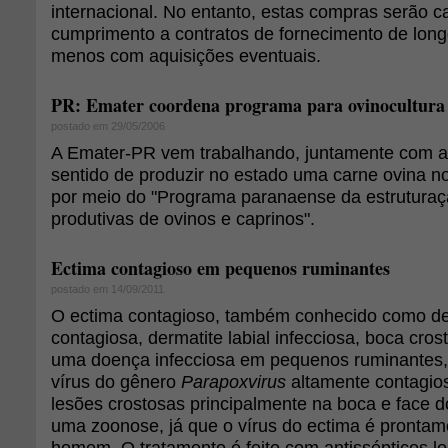
internacional. No entanto, estas compras serão 
cumprimento a contratos de fornecimento de long
menos com aquisições eventuais.
PR: Emater coordena programa para ovinocultura
postado em 29/05/2006
A Emater-PR vem trabalhando, juntamente com a i
sentido de produzir no estado uma carne ovina n
por meio do "Programa paranaense da estruturaç
produtivas de ovinos e caprinos".
Ectima contagioso em pequenos ruminantes
postado em 14/09/2011
O ectima contagioso, também conhecido como der
contagiosa, dermatite labial infecciosa, boca cros
uma doença infecciosa em pequenos ruminantes
vírus do gênero
Parapoxvirus
altamente contagio
lesões crostosas principalmente na boca e face d
uma zoonose, já que o vírus do ectima é prontam
homem. O tratamento é feito com antissépticos l