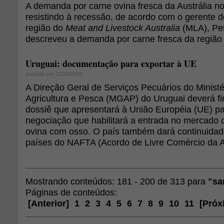
A demanda por carne ovina fresca da Austrália n
resistindo à recessão, de acordo com o gerente d
região do
Meat and Livestock Australia
(MLA), Pet
descreveu a demanda por carne fresca da região 
Uruguai: documentação para exportar à UE
postado em 11/09/2008
A Direção Geral de Serviços Pecuários do Ministé
Agricultura e Pesca (MGAP) do Uruguai deverá fi
dossiê que apresentará à União Européia (UE) pa
negociação que habilitará a entrada no mercado 
ovina com osso. O país também dará continuida
países do NAFTA (Acordo de Livre Comércio da A
Mostrando conteúdos: 181 - 200 de 313 para
"sa
Páginas de conteúdos:
[
Anterior
]
1
2
3
4
5
6
7
8
9
10
11
[
Próx