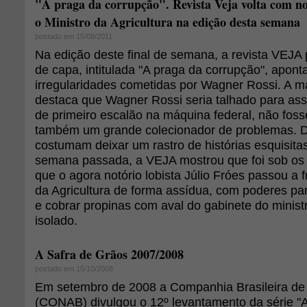
"A praga da corrupção". Revista Veja volta com n
o Ministro da Agricultura na edição desta semana
postado em 15/08/2011
Na edição deste final de semana, a revista VEJA
de capa, intitulada "A praga da corrupção", apon
irregularidades cometidas por Wagner Rossi. A ma
destaca que Wagner Rossi seria talhado para ass
de primeiro escalão na máquina federal, não fosse
também um grande colecionador de problemas. 
costumam deixar um rastro de histórias esquisita
semana passada, a VEJA mostrou que foi sob os 
que o agora notório lobista Júlio Fróes passou a f
da Agricultura de forma assídua, com poderes par
e cobrar propinas com aval do gabinete do minist
isolado.
A Safra de Grãos 2007/2008
postado em 15/10/2008
Em setembro de 2008 a Companhia Brasileira de
(CONAB) divulgou o 12º levantamento da série