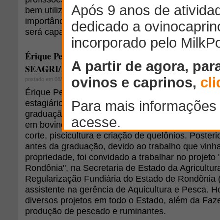
bem utilizado, se encarado pelos contratadores 
importância para o desenvolvimento social, ambi
será capaz de causar profunda evolução no setor
Érique Pedro da S. Costa, Zootecnista, assistente n
SEAGRI/RO e gerente da Fazenda Santa Cruz
postado em 08/10/2010
Érique Pedro da S. Costa é zootecnista e começ
estagiário na Fazenda Santa Cruz em Porto Velh
graduação já ocupava o cargo de gerente, onde d
em bovinocultura de corte (gado Nelore), forragicu
corte, piscicultura e criação de quelônios. Poste
antes da graduação, devido ao trabalho que vinha
propriedade, foi convidado a trabalhar no projeto 
Rondônia", na Secretaria de Estado da Agricultur
Regularização Fundiária do Estado de Rondôni
assistente na gerência de Aquicultura e Pesca. 
diversos projetos em todo o Estado, além da Faz
produção de pescado e ruminantes.