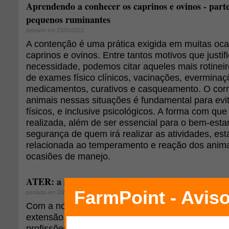
Aprendendo a conhecer os caprinos e ovinos - parte
pequenos ruminantes
postado em 23/01/2012
A contenção é uma prática exigida em muitas oca
caprinos e ovinos. Entre tantos motivos que justi
necessidade, podemos citar aqueles mais rotinei
de exames físico clínicos, vacinações, everminaç
medicamentos, curativos e casqueamento. O cor
animais nessas situações é fundamental para evi
físicos, e inclusive psicológicos. A forma com qu
realizada, além de ser essencial para o bem-esta
segurança de quem irá realizar as atividades, est
relacionada ao temperamento e reação dos anim
ocasiões de manejo.
ATER: a sua importância para os produtores
postado em 20/10/2010
Com a nova lei de ATER, flexibilizou-se o serviço
extensão, tendo mais profissionais para atuar, te
profissões a disposição dos mais variados interes