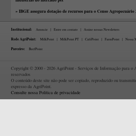
» IBGE assegura dotação de recursos para o Censo Agropecuário
Institucional:
Anuncie
|
Entre em contato
|
Assine nossas Newsletters
Rede AgriPoint:
MilkPoint
|
MilkPoint PT
|
CaféPoint
|
FarmPoint
|
Nossa M
Parceiro:
BeefPoint
Copyright © 2000 - 2026 AgriPoint - Serviços de Informação para o A
reservados
O conteúdo deste site não pode ser copiado, reproduzido ou transmi
expresso da AgriPoint.
Consulte nossa Política de privacidade