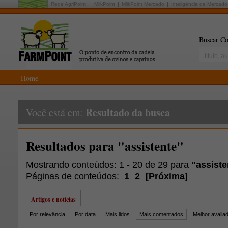
Rede AgriPoint:
MilkPoint
MilkPoint Mercado
Inteligência de Mercado
Buscar Co
Home
Resultado da busca
Você está em:
Resultados para "assistente"
Mostrando conteúdos: 1 - 20 de 29 para
"assiste
Páginas de conteúdos:
1
2
[
Próxima
]
Artigos e notícias
Por relevância
Por data
Mais lidos
Mais comentados
Melhor avalia