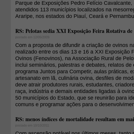
Parque de Exposições Pedro Felício Cavalcante,
atendidos 113 municípios localizados na mesorr
Araripe, nos estados do Piauí, Ceará e Pernambu
RS: Pelotas sedia XXI Exposição Feira Rotativa de
postado em 12/05/2009
Com a proposta de difundir a criação de ovinos na
realizado entre os dias 13 e 16 a XXI Exposição F
Ovinos (Fenovinos), na Associação Rural de Pel
inclui seminários, palestras e debates, relatos de
programa Juntos para Competir, aulas práticas, 
artesanato em lã, culinária ovina, desfiles de moda
deve atrair produtores rurais, estudantes, criado
raça, indústria e demais entidades ligadas à ovin
50 municípios do Estado, que se reunirão para iden
comuns e programar ações para o desenvolviment
RS: menos índices de mortalidade resultam em mai
postado em 10/10/2011
Com ascensão notável nos últimos meses, tanto 