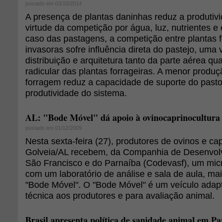
postado em 03/10/2014
A presença de plantas daninhas reduz a produti
virtude da competição por água, luz, nutrientes e
caso das pastagens, a competição entre plantas f
invasoras sofre influência direta do pastejo, uma 
distribuição e arquitetura tanto da parte aérea qu
radicular das plantas forrageiras. A menor produ
forragem reduz a capacidade de suporte do past
produtividade do sistema.
AL: "Bode Móvel" dá apoio à ovinocaprinocultura
postado em 01/12/2009
Nesta sexta-feira (27), produtores de ovinos e ca
Golveia/AL recebem, da Companhia de Desenvol
São Francisco e do Parnaíba (Codevasf), um mic
com um laboratório de análise e sala de aula, m
"Bode Móvel". O "Bode Móvel" é um veículo adapt
técnica aos produtores e para avaliação animal.
Brasil apresenta política de sanidade animal em Pa