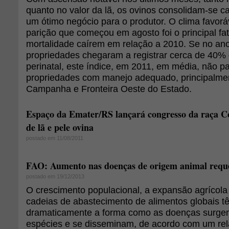
quanto no valor da lã, os ovinos consolidam-se 
um ótimo negócio para o produtor. O clima favor
parição que começou em agosto foi o principal fat
mortalidade caírem em relação a 2010. Se no an
propriedades chegaram a registrar cerca de 40% 
perinatal, este índice, em 2011, em média, não 
propriedades com manejo adequado, principalmen
Campanha e Fronteira Oeste do Estado.
Espaço da Emater/RS lançará congresso da raça Co
de lã e pele ovina
postado em 11/08/2011
FAO: Aumento nas doenças de origem animal req
postado em 19/12/2013
O crescimento populacional, a expansão agrícol
cadeias de abastecimento de alimentos globais t
dramaticamente a forma como as doenças surgem,
espécies e se disseminam, de acordo com um rel