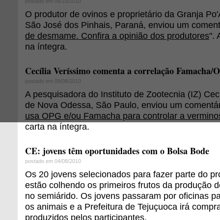
postado em 06/10/2010
O produtor de ovinos e proprietário da Granja Po'
São José dos Pinhais, Paraná, enviou um comentá
de desmame. Confira a opinião dos produtores
".
na íntegra.
Cecília Veríssimo comenta a correlação Famacha/
postado em 09/08/2010
A pesquisadora do Instituto de Zootecnia (IZ) Cec
de Nova Odessa, São Paulo, enviou um comentári
usa OPG e/ou Famacha para controlar a vermino
carta na íntegra.
CE: jovens têm oportunidades com o Bolsa Bode
postado em 04/08/2010
Os 20 jovens selecionados para fazer parte do p
estão colhendo os primeiros frutos da produção d
no semiárido. Os jovens passaram por oficinas pa
os animais e a Prefeitura de Tejuçuoca irá comprar
produzidos pelos participantes.