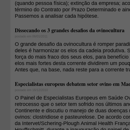
(quando pessoa física); extinção da empresa; aco
término do Contrato por Prazo Determinado e aind
Passemos a analisar cada hipótese.
Dissecando os 3 grandes desafios da ovinocultura
postado em 06/01/2011
O grande desafio da ovinocultura é romper paradi
deles é harmonizar os elos da cadeia produtiva. 
força do mais fraco dos seus elos, para benefíci
elos mais fortes desta corrente dividirem um pou
Antes que, na base, nada reste para a corrente tr
Especialistas europeus debatem setor ovino em Ma
postado em 16/12/2010
O Painel de Especialistas Europeus em Saúde Ov
retrocesso que o setor tem sofrido nos últimos a
Continente e discutiu o manejo de duas doenças
ovinos: clostridiose e pasteurelose. De acordo com
da Intervet/Schering-Plough Animal Health França
Houffschmitt, durante a inauguração do painel de 