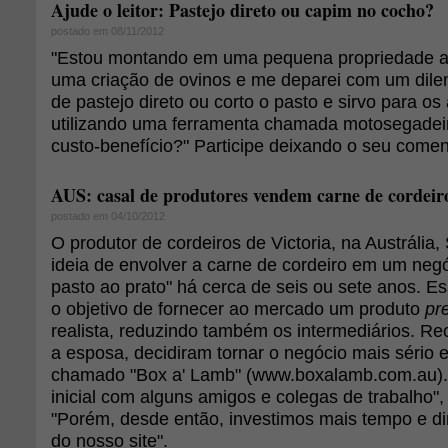
Ajude o leitor: Pastejo direto ou capim no cocho?
postado em 08/11/2012
"Estou montando em uma pequena propriedade 
uma criação de ovinos e me deparei com um dilem
de pastejo direto ou corto o pasto e sirvo para o
utilizando uma ferramenta chamada motosegadei
custo-benefício?" Participe deixando o seu comen
AUS: casal de produtores vendem carne de cordei
postado em 04/10/2012
O produtor de cordeiros de Victoria, na Austrália,
ideia de envolver a carne de cordeiro em um ne
pasto ao prato" há cerca de seis ou sete anos. E
o objetivo de fornecer ao mercado um produto
pr
realista, reduzindo também os intermediários. R
a esposa, decidiram tornar o negócio mais sério
chamado "Box a' Lamb" (www.boxalamb.com.au).
inicial com alguns amigos e colegas de trabalho",
"Porém, desde então, investimos mais tempo e d
do nosso site".