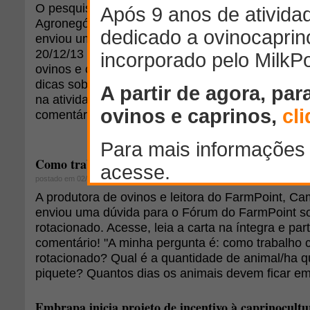
O pesquisador científico da Agência Paulista de 
Agronegócios (Apta), Geraldo Balieiro Neto, de R
enviou um comentário para a notícia publicada n
20/12/13 sobre a produção de blocos nutricionais
ovinos e caprinos na época da seca no Estado da
dicas sobre nutrição dos animais e cita a import
na atividade. Acesse, leia a carta na íntegra e pa
comentário!
Como trabalho com o pastejo rotacionado?
postado em 02/07/2013
A produtora de ovinos e leitora do FarmPoint, Ca
enviou uma dúvida para o Fórum do FarmPoint so
rotacionado. Acesse, leia a carta na íntegra e par
comentário! "A minha pergunta é: como trabalho 
rotacionado? Qual é a quantidade de animal/ha q
piquete? Quantos dias os animais devem ficar em
Embrapa inicia projeto de incentivo à caprinocult