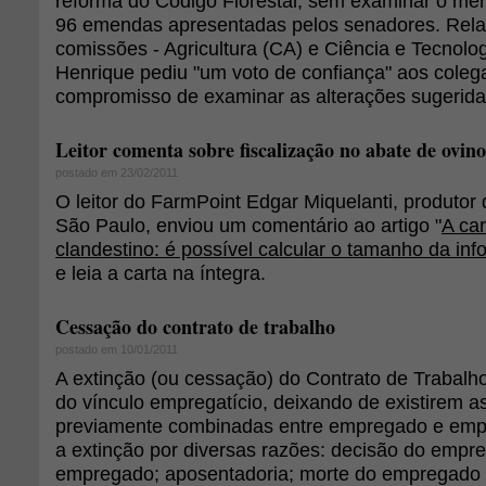
reforma do Código Florestal, sem examinar o mér
96 emendas apresentadas pelos senadores. Rela
comissões - Agricultura (CA) e Ciência e Tecnolog
Henrique pediu "um voto de confiança" aos coleg
compromisso de examinar as alterações sugerida
Leitor comenta sobre fiscalização no abate de ovino
postado em 23/02/2011
O leitor do FarmPoint Edgar Miquelanti, produtor 
São Paulo, enviou um comentário ao artigo "
A ca
clandestino: é possível calcular o tamanho da in
e leia a carta na íntegra.
Cessação do contrato de trabalho
postado em 10/01/2011
A extinção (ou cessação) do Contrato de Trabalh
do vínculo empregatício, deixando de existirem a
previamente combinadas entre empregado e empr
a extinção por diversas razões: decisão do empr
empregado; aposentadoria; morte do empregado