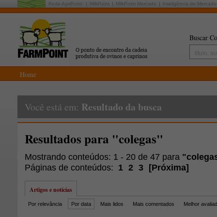
Rede AgriPoint:
MilkPoint
MilkPoint Mercado
Inteligência de Mercado
Buscar Co
Home
Resultado da busca
Você está em:
Resultados para "colegas"
Mostrando conteúdos: 1 - 20 de 47 para
"colega
Páginas de conteúdos:
1
2
3
[
Próxima
]
Artigos e notícias
Por relevância
Por data
Mais lidos
Mais comentados
Melhor avalia