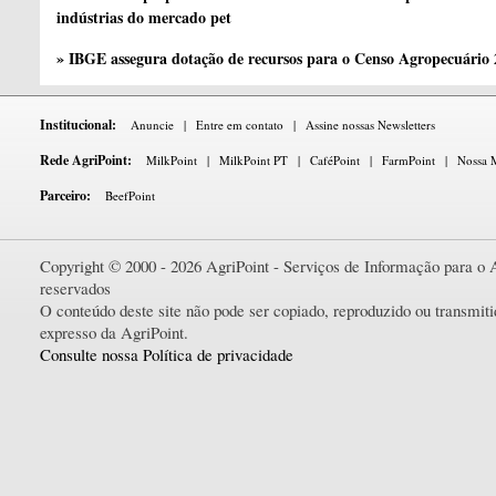
indústrias do mercado pet
» IBGE assegura dotação de recursos para o Censo Agropecuário
Institucional:
Anuncie
|
Entre em contato
|
Assine nossas Newsletters
Rede AgriPoint:
MilkPoint
|
MilkPoint PT
|
CaféPoint
|
FarmPoint
|
Nossa M
Parceiro:
BeefPoint
Copyright © 2000 - 2026 AgriPoint - Serviços de Informação para o A
reservados
O conteúdo deste site não pode ser copiado, reproduzido ou transmi
expresso da AgriPoint.
Consulte nossa Política de privacidade