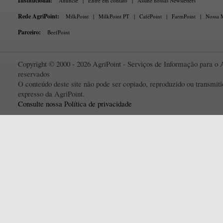
Institucional:
Anuncie
|
Entre em contato
|
Assine nossas Newsletters
Rede AgriPoint:
MilkPoint
|
MilkPoint PT
|
CaféPoint
|
FarmPoint
|
Nossa M
Parceiro:
BeefPoint
Copyright © 2000 - 2026 AgriPoint - Serviços de Informação para o A
reservados
O conteúdo deste site não pode ser copiado, reproduzido ou transmi
expresso da AgriPoint.
Consulte nossa Política de privacidade