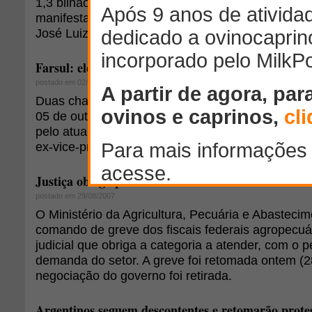
1,3 bilhão existentes, estavam indignados e dec
manifestação parar e não fazer nada, por pelo m
José Luiz Tejon Megido
Farsul: eleição acontece na próxima segunda-feira, 
postado em 02/10/2009
Duas chapas foram inscritas para concorrer à ele
05 de outubro para o período de 2010 a 2012. A 
pelo atual presidente, Carlos Sperotto, e a dois, 
ex-vice-presidente Armando Roos.
Justiça obriga percentual mínimo de fiscais trabal
postado em 29/08/2007
O Ministério da Agricultura, Pecuária e Abastecim
comando de greve dos fiscais federais agropecuá
judicial que obriga a categoria a atender, com o 
demanda do setor. A greve foi retomada ontem (2
negociação do governo foi retirada.
Argentinos seguem descontentes e retomarão prote