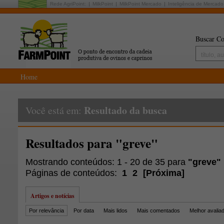
Rede AgriPoint:
MilkPoint
MilkPoint Mercado
Inteligência de Mercado
Buscar Co
Home
Resultado da busca
Você está em:
Resultados para "greve"
Mostrando conteúdos: 1 - 20 de 35 para
"greve"
Páginas de conteúdos:
1
2
[
Próxima
]
Artigos e notícias
Por relevância
Por data
Mais lidos
Mais comentados
Melhor avalia