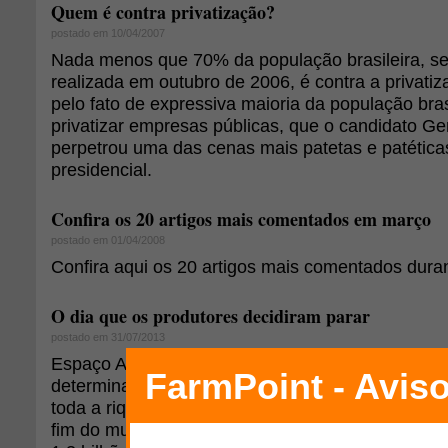
Quem é contra privatização?
postado em 10/04/2007
Nada menos que 70% da população brasileira, 
realizada em outubro de 2006, é contra a privatiz
pelo fato de expressiva maioria da população bras
privatizar empresas públicas, que o candidato Ge
perpetrou uma das cenas mais patetas e patétic
presidencial.
Confira os 20 artigos mais comentados em março
postado em 01/04/2008
Confira aqui os 20 artigos mais comentados dura
O dia que os produtores decidiram parar
postado em 31/07/2013
Espaço Aberto: O Brasil, economia dependente d
determina o superávit de seu balanço de pagame
toda a riqueza das cidades, foi tomado pelo dese
fim do mundo vinha agora, porque os produtores r