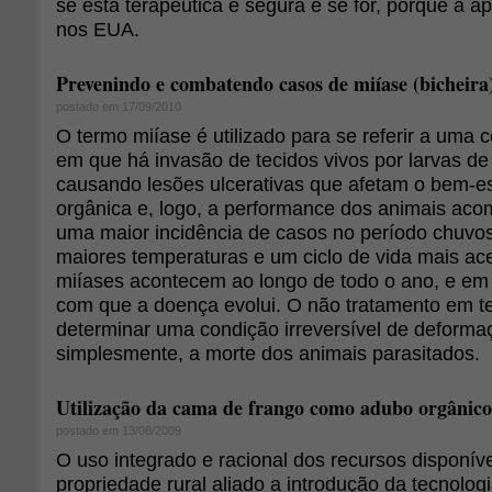
se esta terapêutica é segura e se for, porque a ap
nos EUA.
Prevenindo e combatendo casos de miíase (bicheira
postado em 17/09/2010
O termo miíase é utilizado para se referir a uma 
em que há invasão de tecidos vivos por larvas de
causando lesões ulcerativas que afetam o bem-est
orgânica e, logo, a performance dos animais aco
uma maior incidência de casos no período chuvo
maiores temperaturas e um ciclo de vida mais ac
miíases acontecem ao longo de todo o ano, e em
com que a doença evolui. O não tratamento em t
determinar uma condição irreversível de deforma
simplesmente, a morte dos animais parasitados.
Utilização da cama de frango como adubo orgânico
postado em 13/08/2009
O uso integrado e racional dos recursos disponív
propriedade rural aliado a introdução da tecnolog