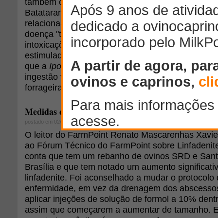
também conhecida popularmente como Salsa da P
Batatarana e Salsa-Brava. A toxicidade da
Ipomoe
relaciona-se a síndrome tremorgênica (popularm
doença "treme-treme") que acomete ovinos, capri
intoxicações que ocorrem principalmente nas ép
estimuladas pela baixa disponibilidade de forrag
que a
Ipomoea
não apresenta boa palatabilidade o
ingestão voluntária em situações onde existe a di
forrageiras de qualidade.
Medidas de controle e tratamento da Linfadenite 
postado em 02/07/2008
O leitor do FarmPoint Renato Mascarenhas Xavie
ao Fórum Técnico do FarmPoint sobre Linfadenite
conta que tem um rebanho de ovinos SRD e Sant
Brasília e que tem notado um aumento significat
linfadenite. Foi aconselhado a mudar o protocolo
enfermidade, em vez da drenagem dos abscessos, 
aplicar injeções de solução de formol a 10% dent
assim que começarem a aumentar de tamanho. El