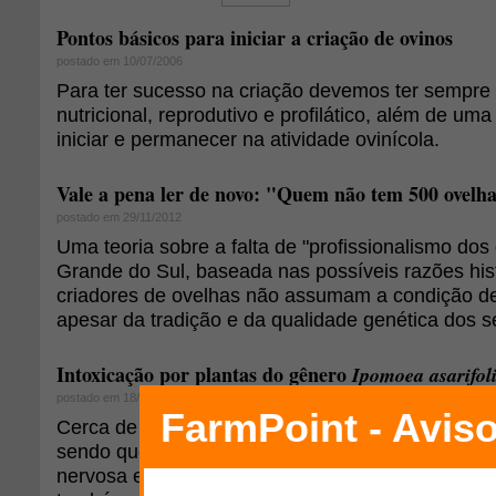
Pontos básicos para iniciar a criação de ovinos
postado em 10/07/2006
Para ter sucesso na criação devemos ter sempr
nutricional, reprodutivo e profilático, além de um
iniciar e permanecer na atividade ovinícola.
Vale a pena ler de novo: "Quem não tem 500 ovelha
postado em 29/11/2012
Uma teoria sobre a falta de "profissionalismo dos
Grande do Sul, baseada nas possíveis razões his
criadores de ovelhas não assumam a condição de
apesar da tradição e da qualidade genética dos 
Intoxicação por plantas do gênero
Ipomoea asarifol
postado em 18/05/2010
Cerca de 110 espécies de plantas tóxicas são desc
sendo que destas destacam-se 15 que provocam 
nervosa em ruminantes como é o caso da planta