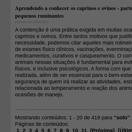
Aprendendo a conhecer os caprinos e ovinos - parte
pequenos ruminantes
postado em 23/01/2012
A contenção é uma prática exigida em muitas oca
caprinos e ovinos. Entre tantos motivos que justi
necessidade, podemos citar aqueles mais rotinei
de exames físico clínicos, vacinações, everminaç
medicamentos, curativos e casqueamento. O cor
animais nessas situações é fundamental para evi
físicos, e inclusive psicológicos. A forma com qu
realizada, além de ser essencial para o bem-esta
segurança de quem irá realizar as atividades, est
relacionada ao temperamento e reação dos anim
ocasiões de manejo.
Mostrando conteúdos: 1 - 20 de 419 para
"solo"
Páginas de conteúdos:
1
2
3
4
5
6
7
8
9
10
11
[
Próxima
]
[
Últi