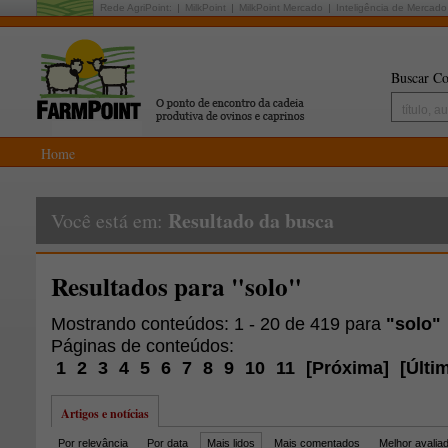
Rede AgriPoint:
MilkPoint
MilkPoint Mercado
Inteligência de Mercado
Buscar Co
Home
Resultado da busca
Você está em:
Resultados para "solo"
Mostrando conteúdos: 1 - 20 de 419 para
"solo"
Páginas de conteúdos:
1
2
3
4
5
6
7
8
9
10
11
[
Próxima
]
[
Últi
Artigos e notícias
Por relevância
Por data
Mais lidos
Mais comentados
Melhor avalia