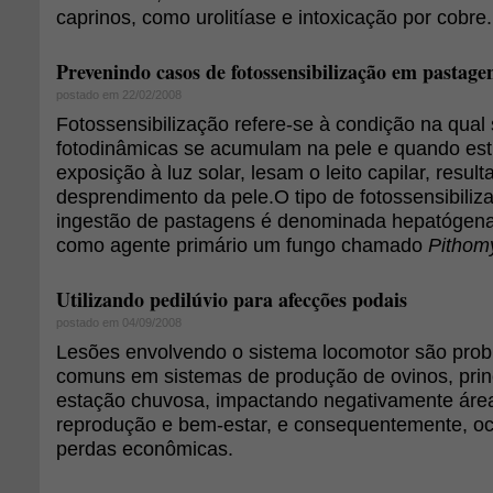
caprinos, como urolitíase e intoxicação por cobre.
Prevenindo casos de fotossensibilização em pastage
postado em 22/02/2008
Fotossensibilização refere-se à condição na qual
fotodinâmicas se acumulam na pele e quando est
exposição à luz solar, lesam o leito capilar, resu
desprendimento da pele.O tipo de fotossensibili
ingestão de pastagens é denominada hepatógena
como agente primário um fungo chamado
Pithom
Utilizando pedilúvio para afecções podais
postado em 04/09/2008
Lesões envolvendo o sistema locomotor são prob
comuns em sistemas de produção de ovinos, prin
estação chuvosa, impactando negativamente área
reprodução e bem-estar, e consequentemente, o
perdas econômicas.