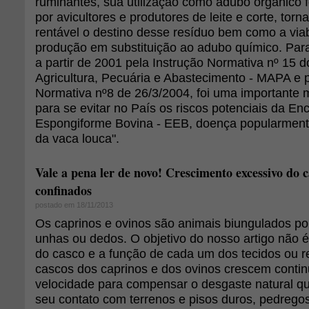
ruminantes, sua utilização como adubo orgânico f
por avicultores e produtores de leite e corte, tor
rentável o destino desse resíduo bem como a viab
produção em substituição ao adubo químico. Para
a partir de 2001 pela Instrução Normativa nº 15 d
Agricultura, Pecuária e Abastecimento - MAPA e p
Normativa nº8 de 26/3/2004, foi uma importante 
para se evitar no País os riscos potenciais da Enc
Espongiforme Bovina - EEB, doença popularmen
da vaca louca".
Vale a pena ler de novo! Crescimento excessivo do 
confinados
postado em 18/11/2013
Os caprinos e ovinos são animais biungulados p
unhas ou dedos. O objetivo do nosso artigo não é
do casco e a função de cada um dos tecidos ou r
cascos dos caprinos e dos ovinos crescem conti
velocidade para compensar o desgaste natural qu
seu contato com terrenos e pisos duros, pedregos