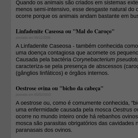
Quando os animais são criados em sistemas exte
menos semi-intensivo, esse desgaste natural do 
ocorre porque os animais andam bastante em bus
Linfadenite Caseosa ou "Mal do Caroço"
postado em 09/11/2006
A Linfadenite Caseosa - também conhecida como 
uma doença contagiosa que acomete os pequeno
Causada pela bactéria
Corynebacterium pseudotu
caracteriza-se pela presença de abscessos (caro
(gânglios linfáticos) e órgãos internos.
Oestrose ovina ou "bicho da cabeça"
postado em 05/02/2010
A oestrose ou, como é comumente conhecida, "bi
uma enfermidade causada pela mosca
Oestrus o
ocorre no mundo inteiro onde há rebanhos ovinos.
mosca são parasitas obrigatórios das cavidades n
paranasais dos ovinos.