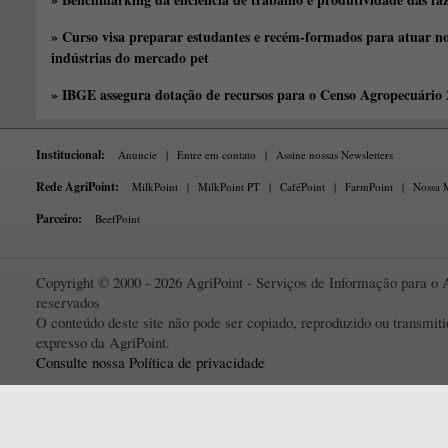
» Curso visa preparar estudantes e recém-formados para atuar no
indústrias do mercado pet
» IBGE assegura dotação de recursos para o Censo Agropecuário
Institucional:
Anuncie
|
Entre em contato
|
Assine nossas Newsletters
Rede AgriPoint:
MilkPoint
|
MilkPoint PT
|
CaféPoint
|
FarmPoint
|
Nossa M
Parceiro:
BeefPoint
Copyright © 2000 - 2026 AgriPoint - Serviços de Informação para o A
reservados
O conteúdo deste site não pode ser copiado, reproduzido ou transmi
expresso da AgriPoint.
Consulte nossa Política de privacidade