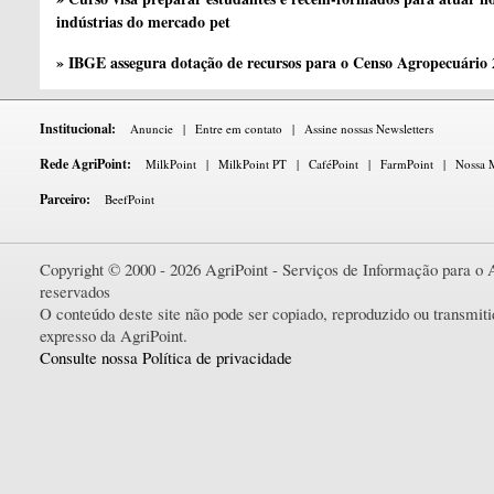
indústrias do mercado pet
» IBGE assegura dotação de recursos para o Censo Agropecuário
Institucional:
Anuncie
|
Entre em contato
|
Assine nossas Newsletters
Rede AgriPoint:
MilkPoint
|
MilkPoint PT
|
CaféPoint
|
FarmPoint
|
Nossa M
Parceiro:
BeefPoint
Copyright © 2000 - 2026 AgriPoint - Serviços de Informação para o A
reservados
O conteúdo deste site não pode ser copiado, reproduzido ou transmi
expresso da AgriPoint.
Consulte nossa Política de privacidade