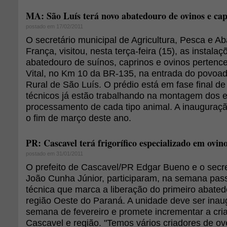
MA: São Luís terá novo abatedouro de ovinos e cap
postado em 17/02/2011
O secretário municipal de Agricultura, Pesca e Ab
França, visitou, nesta terça-feira (15), as instalaç
abatedouro de suínos, caprinos e ovinos pertenc
Vital, no Km 10 da BR-135, na entrada do povoa
Rural de São Luís. O prédio está em fase final d
técnicos já estão trabalhando na montagem dos 
processamento de cada tipo animal. A inauguraç
o fim de março deste ano.
PR: Cascavel terá frigorífico especializado em ovin
postado em 31/01/2011
O prefeito de Cascavel/PR Edgar Bueno e o secret
João Cunha Júnior, participaram, na semana pas
técnica que marca a liberação do primeiro abate
região Oeste do Paraná. A unidade deve ser inau
semana de fevereiro e promete incrementar a cri
Cascavel e região. "Temos vários criadores de o