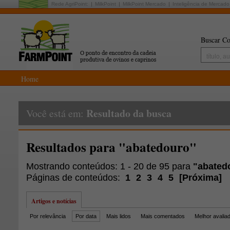
Rede AgriPoint:
MilkPoint
MilkPoint Mercado
Inteligência de Mercado
Buscar Co
Home
Resultado da busca
Você está em:
Resultados para "abatedouro"
Mostrando conteúdos: 1 - 20 de 95 para
"abated
Páginas de conteúdos:
1
2
3
4
5
[
Próxima
]
Artigos e notícias
Por relevância
Por data
Mais lidos
Mais comentados
Melhor avalia