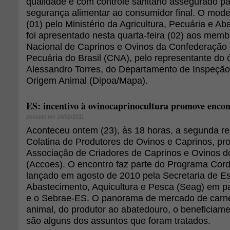
qualidade e com controle sanitário assegurado pa
segurança alimentar ao consumidor final. O mode
(01) pelo Ministério da Agricultura, Pecuária e A
foi apresentado nesta quarta-feira (02) aos mem
Nacional de Caprinos e Ovinos da Confederação d
Pecuária do Brasil (CNA), pelo representante do 
Alessandro Torres, do Departamento de Inspeção
Origem Animal (Dipoa/Mapa).
ES: incentivo à ovinocaprinocultura promove encon
postado em 24/02/2011
Aconteceu ontem (23), às 18 horas, a segunda r
Colatina de Produtores de Ovinos e Caprinos, pr
Associação de Criadores de Caprinos e Ovinos do
(Accoes). O encontro faz parte do Programa Cord
lançado em agosto de 2010 pela Secretaria de Est
Abastecimento, Aquicultura e Pesca (Seag) em p
e o Sebrae-ES. O panorama de mercado de carne,
animal, do produtor ao abatedouro, o beneficia
são alguns dos assuntos que foram tratados.