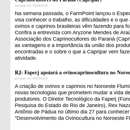
postado em 16/04/2010
Na semana passada, o FarmPoint lançou o Espec
visa conhecer o trabalho, as dificuldades e o qu
ovinos e caprinos brasileiras vêm fazendo para for
Confira a entrevista com Aryzone Mendes de Araú
Associação dos Caprinocultores do Paraná (Capri
as vantagens e a importância da união dos produt
encontradas e o sobre o que a Capripar vem fazen
atividade.
RJ: Faperj apoiará a ovinocaprinocultura no Noroe
postado em 08/03/2010
A criação de ovinos e caprinos no Noroeste Flum
novas tecnologias que prometem mudar a vida d
produtores. O Diretor Tecnológico da Faperj (Fu
Pesquisa do Estado do Rio de Janeiro), Rex Naz
Antônio de Pádua no último dia 27 para conhecer 
"Desenvolvimento da Ovinocultura no Noroeste F