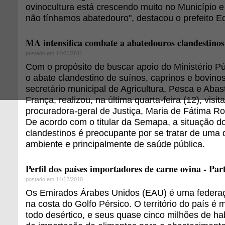
ovinocultura está crescendo muito no Município e
não tínhamos abatedouro", destacou o prefeito E
MA intensifica combate a abatedouros clandestinos
postado em 14/01/2011
Com o propósito de buscar apoio do Ministério P
o abate clandestino de suínos, caprinos e bovino
secretário municipal de Agricultura, Pesca e Abas
França, realizou, na última quarta-feira (12), visita
procuradora-geral de Justiça, Maria de Fátima R
De acordo com o titular da Semapa, a situação d
clandestinos é preocupante por se tratar de uma
ambiente e principalmente de saúde pública.
Perfil dos países importadores de carne ovina - Par
postado em 14/12/2010
Os Emirados Árabes Unidos (EAU) é uma federaç
na costa do Golfo Pérsico. O território do país é
todo desértico, e seus quase cinco milhões de h