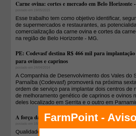
Carne ovina: cortes e mercado em Belo Horizonte -
postado em 19/05/2015
Esse trabalho tem como objetivo identificar, seg
de supermercados e restaurantes, as potencialida
comercialização da carne ovina e cortes da carn
na região de Belo Horizonte - MG.
PE: Codevasf destina R$ 466 mil para implantação
para ovinos e caprinos
postado em 24/04/2014
A Companhia de Desenvolvimento dos Vales do S
Parnaíba (Codevasf) promoverá na próxima sexta
ordem de serviço para implantar dois centros de 
de melhoramento genético de caprinos e ovinos 
deles localizado em Serrita e o outro em Parnami
A força da mulher na administração de negócios rur
postado em 18/03/2014
Qualidade de vida. Esse foi o motivo que levou De