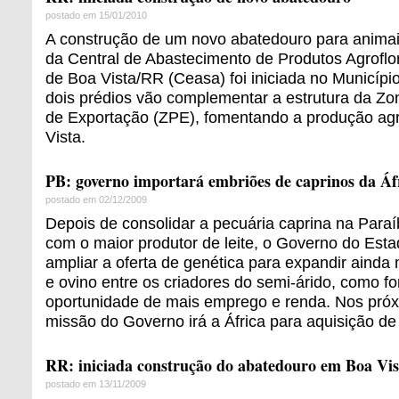
postado em 15/01/2010
A construção de um novo abatedouro para anima
da Central de Abastecimento de Produtos Agroflore
de Boa Vista/RR (Ceasa) foi iniciada no Municípi
dois prédios vão complementar a estrutura da Z
de Exportação (ZPE), fomentando a produção agr
Vista.
PB: governo importará embriões de caprinos da Áf
postado em 02/12/2009
Depois de consolidar a pecuária caprina na Para
com o maior produtor de leite, o Governo do Es
ampliar a oferta de genética para expandir ainda 
e ovino entre os criadores do semi-árido, como f
oportunidade de mais emprego e renda. Nos pró
missão do Governo irá a África para aquisição de
RR: iniciada construção do abatedouro em Boa Vis
postado em 13/11/2009