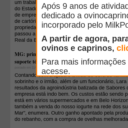
um trabalho burocrático em São Paulo, por um negó
do Estado. Na segunda reportagem especial sobr
de empresas no campo, vamos conhecer a históri
de cartório, que há seis anos reuniu as economia
propriedade na cidade de Silveiras, no Vale do Pa
passou a criar ovinos destinados a cortes e crio
Real da Bocaina".
MG: primeira empresa de laticínios de leite de ove
suporte técnico da Emater
postado em 11/03/2014
Contando com a ajuda e a mão de obra de famili
sobrinho e o irmão, além de um funcionário, Lar
resultados da agroindústria batizada de Sabores 
empresa está indo bem. Os custos estão sendo 
está em vários supermercados e em Belo Horizo
também a venda do nosso iogurte na rede dos s
Mar", enumera. Outro ganho apontado pela produ
do rebanho, com a compra de ovelhas melhorada