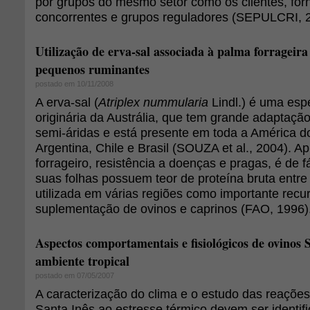
por grupos do mesmo setor como os clientes, for
concorrentes e grupos reguladores (SEPULCRI, 
Utilização de erva-sal associada à palma forrageir
pequenos ruminantes
postado em 10/11/2008
A erva-sal (
Atriplex nummularia
Lindl.) é uma espé
originária da Austrália, que tem grande adaptação
semi-áridas e está presente em toda a América do
Argentina, Chile e Brasil (SOUZA et al., 2004). A
forrageiro, resistência a doenças e pragas, é de 
suas folhas possuem teor de proteína bruta entr
utilizada em várias regiões como importante recur
suplementação de ovinos e caprinos (FAO, 1996)
Aspectos comportamentais e fisiológicos de ovinos 
ambiente tropical
postado em 07/05/2007
A caracterização do clima e o estudo das reações
Santa Inês ao estresse térmico devem ser identif