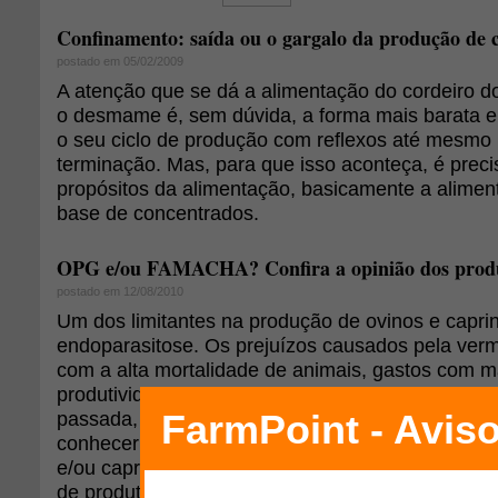
Confinamento: saída ou o gargalo da produção de c
postado em 05/02/2009
A atenção que se dá a alimentação do cordeiro d
o desmame é, sem dúvida, a forma mais barata e 
o seu ciclo de produção com reflexos até mesmo 
terminação. Mas, para que isso aconteça, é prec
propósitos da alimentação, basicamente a aliment
base de concentrados.
OPG e/ou FAMACHA? Confira a opinião dos produto
postado em 12/08/2010
Um dos limitantes na produção de ovinos e capri
endoparasitose. Os prejuízos causados pela ver
com a alta mortalidade de animais, gastos com m
produtividade e compra frequente de medicamen
passada, o FarmPoint realizou uma enquete com 
conhecer qual é o método mais utilizado pelos pr
e/ou caprinos para controlar a verminose (OPG 
de produtores, o FarmPoint entrou em contato com