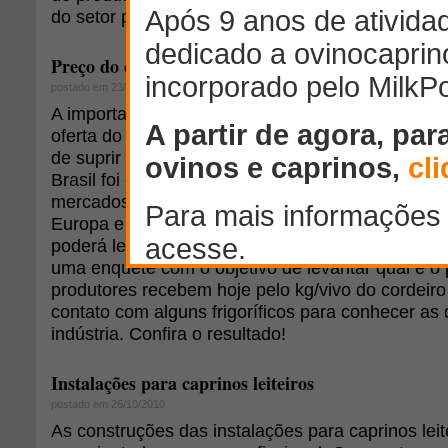
do setor para a concessão de opiniões sobre o a
Preço do cordeiro: opinião de produtores e indústr
postado em 23/07/2010
A importação brasileira de carne de cordeiro do U
oferta do produto no mercado, já que a produção 
de suprir a demanda. Em 2010, o envio de carne 
Brasil foi comprometido, pois o Uruguai consegui
mercados, de maior valor, como os Estados Unido
Europa e Canadá. A baixa oferta de carne no mer
poderá levar a um aumento dos preços internos. 
uma enquete com o objetivo de levantar qual é o
produtores recebem hoje pelo kg/vivo do cordei
contato com alguns frigoríficos para conhecer as 
indústria. Confira o resultado!
Instalações para caprinos leiteiros
postado em 26/10/2010
As construções das instalações para caprinos le