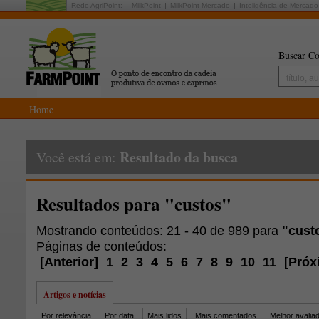
Rede AgriPoint:
MilkPoint
MilkPoint Mercado
Inteligência de Mercado
Buscar Co
Home
Resultado da busca
Você está em:
Resultados para "custos"
Mostrando conteúdos: 21 - 40 de 989 para
"cust
Páginas de conteúdos:
[
Anterior
]
1
2
3
4
5
6
7
8
9
10
11
[
Próx
Artigos e notícias
Por relevância
Por data
Mais lidos
Mais comentados
Melhor avalia