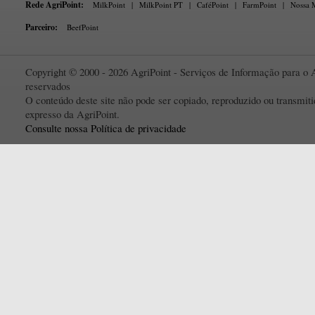
Rede AgriPoint:
MilkPoint
|
MilkPoint PT
|
CaféPoint
|
FarmPoint
|
Nossa M
Parceiro:
BeefPoint
Copyright © 2000 - 2026 AgriPoint - Serviços de Informação para o A
reservados
O conteúdo deste site não pode ser copiado, reproduzido ou transmi
expresso da AgriPoint.
Consulte nossa Política de privacidade