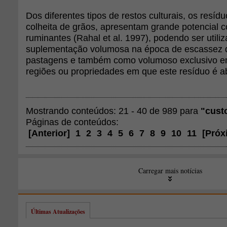
Dos diferentes tipos de restos culturais, os resí
colheita de grãos, apresentam grande potencial
ruminantes (Rahal et al. 1997), podendo ser util
suplementação volumosa na época de escassez d
pastagens e também como volumoso exclusivo e
regiões ou propriedades em que este resíduo é a
Mostrando conteúdos: 21 - 40 de 989 para
"cust
Páginas de conteúdos:
[
Anterior
]
1
2
3
4
5
6
7
8
9
10
11
[
Próx
Carregar mais notícias
Últimas Atualizações