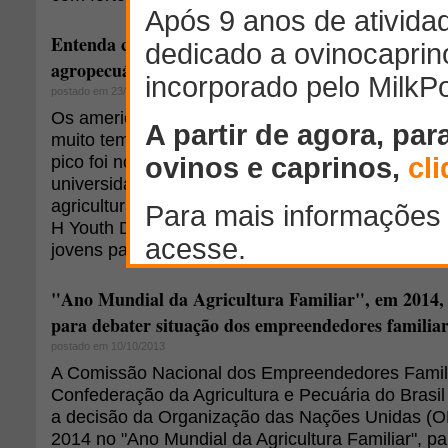
Entenda como os filhos de produtores rurais ameri
agropecuária
postado em 23/10/2013
Os americanos têm pensado de forma diferente so
muito tempo - e não por acidente. Após uma onda
pico foi nos anos de 1880, o Congresso enviou a
universidades para ensinar aos homens, suas esp
agricultura moderna e habilidades. Posteriorment
H Youth Development, o qual fornece suporte e 
jovens para que estes permaneçam no campo.
"Ano Mundial da Agricultura Familiar", em 2014,
para debater situação dos empreendedores familiar
postado em 10/10/2013
A Comissão Nacional dos Empreendedores Famili
Confederação da Agricultura e Pecuária do Brasil
a decisão da Organização das Nações Unidas (O
2014 no "Ano Mundial da Agricultura Familiar", p