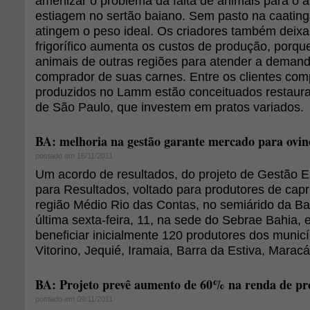
amenizar o problema da falta de animais para o 
estiagem no sertão baiano. Sem pasto na caating
atingem o peso ideal. Os criadores também deix
frigorífico aumenta os custos de produção, porqu
animais de outras regiões para atender a deman
comprador de suas carnes. Entre os clientes com
produzidos no Lamm estão conceituados restaura
de São Paulo, que investem em pratos variados.
BA: melhoria na gestão garante mercado para ovin
postado em 16/11/2011
Um acordo de resultados, do projeto de Gestão E
para Resultados, voltado para produtores de capr
região Médio Rio das Contas, no semiárido da Bah
última sexta-feira, 11, na sede do Sebrae Bahia, 
beneficiar inicialmente 120 produtores dos munic
Vitorino, Jequié, Iramaia, Barra da Estiva, Maracá
BA: Projeto prevê aumento de 60% na renda de pr
postado em 09/11/2011