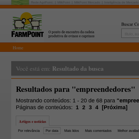
Rede AgriPoint:
MilkPoint
MilkPoint Mercado
Inteligência de Mercado
Buscar Co
Home
Resultado da busca
Você está em:
Resultados para "empreendedores"
Mostrando conteúdos: 1 - 20 de 68 para
"empree
Páginas de conteúdos:
1
2
3
4
[
Próxima
]
Artigos e notícias
Por relevância
Por data
Mais lidos
Mais comentados
Melhor avalia