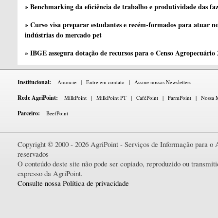
» Benchmarking da eficiência de trabalho e produtividade das fa
» Curso visa preparar estudantes e recém-formados para atuar no
indústrias do mercado pet
» IBGE assegura dotação de recursos para o Censo Agropecuário
Institucional:
Anuncie
|
Entre em contato
|
Assine nossas Newsletters
Rede AgriPoint:
MilkPoint
|
MilkPoint PT
|
CaféPoint
|
FarmPoint
|
Nossa M
Parceiro:
BeefPoint
Copyright © 2000 - 2026 AgriPoint - Serviços de Informação para o A
reservados
O conteúdo deste site não pode ser copiado, reproduzido ou transmi
expresso da AgriPoint.
Consulte nossa Política de privacidade