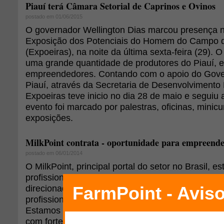
Piauí terá Câmara Setorial de Caprinos e Ovinos
postado em 01/06/2015
O governador Wellington Dias marcou presença na
Exposição dos Potenciais do Homem do Campo d
(Expoeiras), na noite da última sexta-feira (29). 
uma grande quantidade de produtores do Piauí, 
empreendedores. Contando com o apoio do Gove
Piauí, através da Secretaria de Desenvolvimento
Expoeiras teve inicio no dia 28 de maio e seguiu 
evento foi marcado por palestras, oficinas, minic
exposições.
MilkPoint contrata - oportunidade para empreend
postado em 06/01/2014
O MilkPoint, principal portal do setor no Brasil, e
profissional para reforçar sua equipe e lançar um
direcionado ao setor industrial, na área de infor
profissional trabalhará diretamente com o coorde
Estamos buscando alguém com bastante vontade
com forte potencial de crescimento. Participe da 