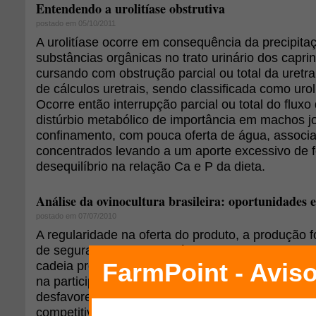
Entendendo a urolitíase obstrutiva
postado em 05/10/2011
A urolitíase ocorre em consequência da precipita
substâncias orgânicas no trato urinário dos capri
cursando com obstrução parcial ou total da uretr
de cálculos uretrais, sendo classificada como uroli
Ocorre então interrupção parcial ou total do fluxo
distúrbio metabólico de importância em machos 
confinamento, com pouca oferta de água, associa
concentrados levando a um aporte excessivo de 
desequilíbrio na relação Ca e P da dieta.
Análise da ovinocultura brasileira: oportunidades 
postado em 07/07/2010
A regularidade na oferta do produto, a produção 
de segurança alimentar só serão cumpridos a pa
cadeia produtiva ovina tiver um mínimo de coorde
na participação dos seus agentes. A ausência de 
desfavorece a formação de uma estratégia e resu
competitividade como um todo. Algumas ferramen