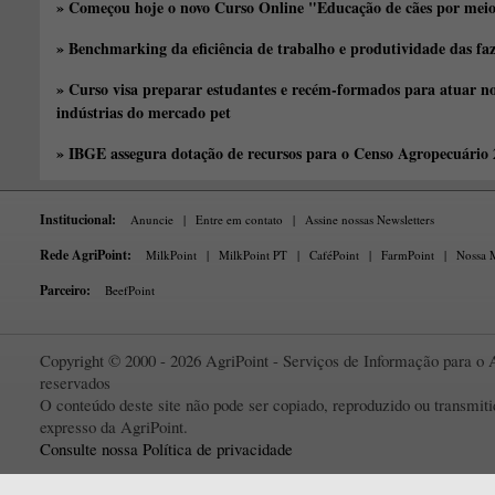
» Começou hoje o novo Curso Online "Educação de cães por meio 
» Benchmarking da eficiência de trabalho e produtividade das fa
» Curso visa preparar estudantes e recém-formados para atuar no
indústrias do mercado pet
» IBGE assegura dotação de recursos para o Censo Agropecuário
Institucional:
Anuncie
|
Entre em contato
|
Assine nossas Newsletters
Rede AgriPoint:
MilkPoint
|
MilkPoint PT
|
CaféPoint
|
FarmPoint
|
Nossa M
Parceiro:
BeefPoint
Copyright © 2000 - 2026 AgriPoint - Serviços de Informação para o A
reservados
O conteúdo deste site não pode ser copiado, reproduzido ou transmi
expresso da AgriPoint.
Consulte nossa Política de privacidade