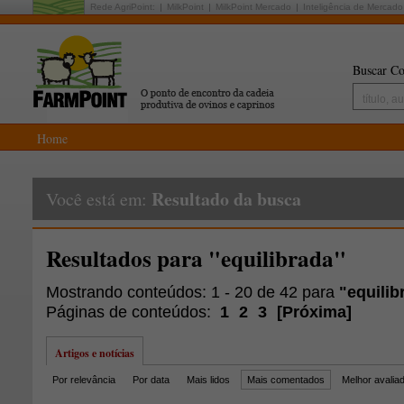
Rede AgriPoint:
MilkPoint
MilkPoint Mercado
Inteligência de Mercado
Buscar Co
Home
Resultado da busca
Você está em:
Resultados para "equilibrada"
Mostrando conteúdos: 1 - 20 de 42 para
"equilib
Páginas de conteúdos:
1
2
3
[
Próxima
]
Artigos e notícias
Por relevância
Por data
Mais lidos
Mais comentados
Melhor avalia