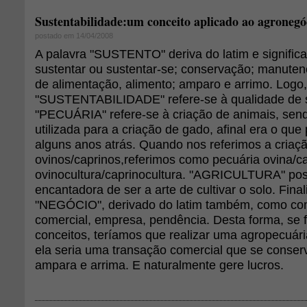
Sustentabilidade:um conceito aplicado ao agronegóc
postado em 14/04/2008
A palavra "SUSTENTO" deriva do latim e significa
sustentar ou sustentar-se; conservação; manuten
de alimentação, alimento; amparo e arrimo. Logo,
"SUSTENTABILIDADE" refere-se à qualidade de s
"PECUÁRIA" refere-se à criação de animais, se
utilizada para a criação de gado, afinal era o qu
alguns anos atrás. Quando nos referimos a criaç
ovinos/caprinos,referimos como pecuária ovina/c
ovinocultura/caprinocultura. "AGRICULTURA" poss
encantadora de ser a arte de cultivar o solo. Fina
"NEGÓCIO", derivado do latim também, como com
comercial, empresa, pendência. Desta forma, se f
conceitos, teríamos que realizar uma agropecuári
ela seria uma transação comercial que se conser
ampara e arrima. E naturalmente gere lucros.