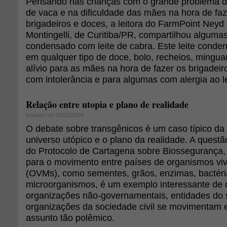
Pensando nas crianças com o grande problema de 
de vaca e na dificuldade das mães na hora de faz
brigadeiros e doces, a leitora do FarmPoint Neyd
Montingelli, de Curitiba/PR, compartilhou algumas 
condensado com leite de cabra. Este leite cond
em qualquer tipo de doce, bolo, recheios, mingua
alívio para as mães na hora de fazer os brigadeir
com intolerância e para algumas com alergia ao le
Relação entre utopia e plano de realidade
postado em 20/02/2009
O debate sobre transgênicos é um caso típico da 
universo utópico e o plano da realidade. A questã
do Protocolo de Cartagena sobre Biossegurança, q
para o movimento entre países de organismos vi
(OVMs), como sementes, grãos, enzimas, bactéri
microorganismos, é um exemplo interessante de 
organizações não-governamentais, entidades do s
organizações da sociedade civil se movimentam 
assunto tão polêmico.