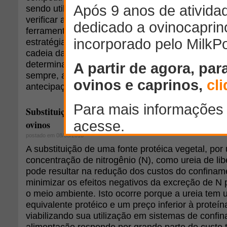
sendo utilizadas em empresas e estudos de cadei
verificar a posição estratégica nos ambientes e
ferramentas é a análise SWOT, que pode ser usad
estratégias futuras a serem aplicadas e a situação
cadeia da ovinocultura se encontra. As forças e 
determinadas pela posição atual da cadeia e se 
sempre, a fatores internos. Já as oportunidades
antecipações do futuro e estão relacionadas a fat
Substituição de proteína vegetal por nitrogênio não
ovinos
postado em 08/03/2010
A substituição de uma fonte protéica vegetal, por
concentração de nitrogênio (N), como ureia de lib
pode resultar na redução dos custos do confinam
minimizar os efeitos negativos da excreção de N 
o meio ambiente. Isto ocorre porque a ureia tem
equivalente protéico e um preço inferior à proteín
viabilizando sua utilização em sistemas de confi
alimentação responde por grande parte do custo 