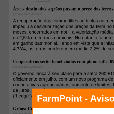
Áreas destinadas a grãos puxam o preço das terras
postado em 26/05/2009
A recuperação das commodities agrícolas no mer
impediu a desvalorização dos preços da terra no B
meses, encerrados em abril, a valorização média 
de 2,5% em termos nominais. No entanto, o aume
em ganho patrimonial. Tendo em vista que a infla
4,73%, as terras perderam em média 2,2% de seu 
Cooperativas serão beneficiadas com plano safra 0
postado em 12/05/2009
O governo lançará seu plano para a safra 2009/
oficialmente em julho, com um novo programa de 
cooperativas agropecuárias, aumento de limites d
de juros. Também deve ser criado um sistema de
("hedge") subsidiado pelo Tesouro Nacional.
Grãos: Conab prevê queda na safra em função da s
postado em 08/05/2009