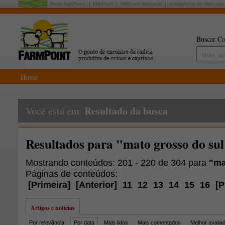
Rede AgriPoint:
MilkPoint
MilkPoint Mercado
Inteligência de Mercado
Buscar Co
Home
Resultado da busca
Você está em:
Resultados para "mato grosso do su
Mostrando conteúdos: 201 - 220 de 304 para
"ma
Páginas de conteúdos:
[
Primeira
]
[
Anterior
]
11
12
13
14
15
16
[
P
Artigos e notícias
Por relevância
Por data
Mais lidos
Mais comentados
Melhor avalia