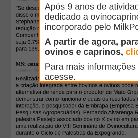
"Se descontarmos os efeitos da seca poderíamos t
disse o ministro da Agricultura, Pecuária e Abast
Stephanes, referindo-se à estiagem da região Sul
redução da estimativa de produção de grãos. O e
Companhia Nacional de Abastecimento (Conab) ca
seja 0,7% menor que a do mês de abril de 2008, 
para 136,59 milhões de toneladas.
MS: estudo sobre criação integrada de ovinos e bov
postado em 25/03/2009
Realizada regularmente em regiões de maior trad
a criação integrada entre bovinos e ovinos pode 
alternativa de renda para o produtor de Mato Gro
demonstrar como funciona e quais os resultados 
interação, o pesquisador da Embrapa (Empresa Br
Pesquisas Agropecuárias), Fernando Alvarenga Rei
palestra Pastejo associado bovino X ovino em pas
uma realização do VIII Seminário de Ovinocultur
durante o Ciclo de Palestras da Expogrande.