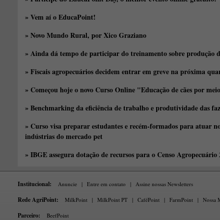
» Vem aí o EducaPoint!
» Novo Mundo Rural, por Xico Graziano
» Ainda dá tempo de participar do treinamento sobre produção d
» Fiscais agropecuários decidem entrar em greve na próxima quar
» Começou hoje o novo Curso Online "Educação de cães por meio 
» Benchmarking da eficiência de trabalho e produtividade das fa
» Curso visa preparar estudantes e recém-formados para atuar no
indústrias do mercado pet
» IBGE assegura dotação de recursos para o Censo Agropecuário
Institucional:
Anuncie
|
Entre em contato
|
Assine nossas Newsletters
Rede AgriPoint:
MilkPoint
|
MilkPoint PT
|
CaféPoint
|
FarmPoint
|
Nossa M
Parceiro:
BeefPoint