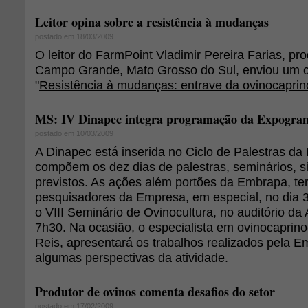
Leitor opina sobre a resistência à mudanças
postado em 18/03/2009
O leitor do FarmPoint Vladimir Pereira Farias, pr
Campo Grande, Mato Grosso do Sul, enviou um c
"
Resistência à mudanças: entrave da ovinocaprin
MS: IV Dinapec integra programação da Expogra
postado em 10/03/2009
A Dinapec está inserida no Ciclo de Palestras d
compõem os dez dias de palestras, seminários, s
previstos. As ações além portões da Embrapa, ter
pesquisadores da Empresa, em especial, no dia 
o VIII Seminário de Ovinocultura, no auditório da A
7h30. Na ocasião, o especialista em ovinocaprino
Reis, apresentará os trabalhos realizados pela 
algumas perspectivas da atividade.
Produtor de ovinos comenta desafios do setor
postado em 17/02/2009