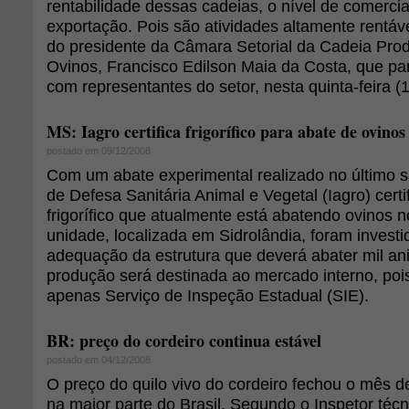
rentabilidade dessas cadeias, o nível de comercia
exportação. Pois são atividades altamente rentáve
do presidente da Câmara Setorial da Cadeia Prod
Ovinos, Francisco Edilson Maia da Costa, que par
com representantes do setor, nesta quinta-feira (1
MS: Iagro certifica frigorífico para abate de ovinos
postado em 09/12/2008
Com um abate experimental realizado no último s
de Defesa Sanitária Animal e Vegetal (Iagro) certi
frigorífico que atualmente está abatendo ovinos 
unidade, localizada em Sidrolândia, foram investi
adequação da estrutura que deverá abater mil an
produção será destinada ao mercado interno, poi
apenas Serviço de Inspeção Estadual (SIE).
BR: preço do cordeiro continua estável
postado em 04/12/2008
O preço do quilo vivo do cordeiro fechou o mês 
na maior parte do Brasil. Segundo o Inspetor té