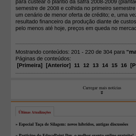
para custear o plantio da safra 2008-2009 (plan
semestre de 2008 e colhida no primeiro semestre
um cenário de menor oferta de crédito; e, uma vez
resultado financeiro da produção diante de custo
pelo menos até hoje, preços em queda no mercado
Mostrando conteúdos: 201 - 220 de 304 para
"ma
Páginas de conteúdos:
[
Primeira
]
[
Anterior
]
11
12
13
14
15
16
[
P
Carregar mais notícias
Últimas Atualizações
» Especial Taça de Silagem: novos híbridos, antigas discussões
» Participe do EducaPoint Day, o melhor evento online gratuito!