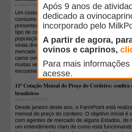
postado em 16/02/2011
Um costume, já bastante arraigado nas cidades br
consumo de carne oriunda do abate clandestino. 
presentear amigos com carne ovina da fazenda e
tipo de carne em eventos festivos, o domínio da t
populações rurais e a crença, entre os consumido
vinda diretamente do produtor é de melhor qualid
mercado informal e afetado a competitividade da 
carne ovina no Brasil. Mas é bom lembrar que o a
muitas vezes, a única forma que os produtores tê
escoamento da produção e o abastecimento das 
11ª Cotação Mensal do Preço do Cordeiro: confira 
brasileiros
postado em 29/11/2011
Desde janeiro deste ano, o FarmPoint está reali
mensal do preço do cordeiro. O objetivo inicial é 
com agentes de mercado de alguns Estados, de 
um entendimento claro de como está funcionando 