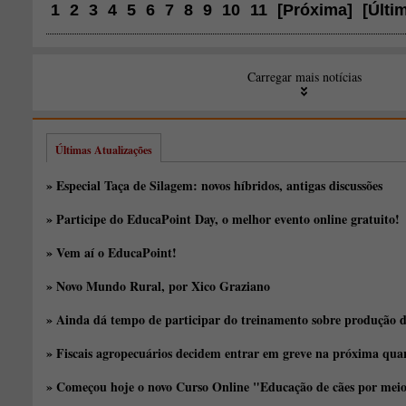
1
2
3
4
5
6
7
8
9
10
11
[
Próxima
]
[
Últi
Carregar mais notícias
Últimas Atualizações
» Especial Taça de Silagem: novos híbridos, antigas discussões
» Participe do EducaPoint Day, o melhor evento online gratuito!
» Vem aí o EducaPoint!
» Novo Mundo Rural, por Xico Graziano
» Ainda dá tempo de participar do treinamento sobre produção d
» Fiscais agropecuários decidem entrar em greve na próxima quar
» Começou hoje o novo Curso Online "Educação de cães por meio 