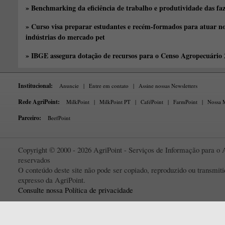
» Benchmarking da eficiência de trabalho e produtividade das fa
» Curso visa preparar estudantes e recém-formados para atuar no
indústrias do mercado pet
» IBGE assegura dotação de recursos para o Censo Agropecuário
Institucional:
Anuncie
|
Entre em contato
|
Assine nossas Newsletters
Rede AgriPoint:
MilkPoint
|
MilkPoint PT
|
CaféPoint
|
FarmPoint
|
Nossa M
Parceiro:
BeefPoint
Copyright © 2000 - 2026 AgriPoint - Serviços de Informação para o A
reservados
O conteúdo deste site não pode ser copiado, reproduzido ou transmi
expresso da AgriPoint.
Consulte nossa Política de privacidade