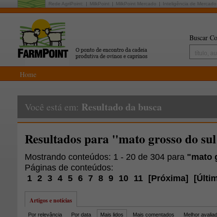
Rede AgriPoint:
MilkPoint
MilkPoint Mercado
Inteligência de Mercado
Buscar Co
Home
Resultado da busca
Você está em:
Resultados para "mato grosso do su
Mostrando conteúdos: 1 - 20 de 304 para
"mato 
Páginas de conteúdos:
1
2
3
4
5
6
7
8
9
10
11
[
Próxima
]
[
Últi
Artigos e notícias
Por relevância
Por data
Mais lidos
Mais comentados
Melhor avalia