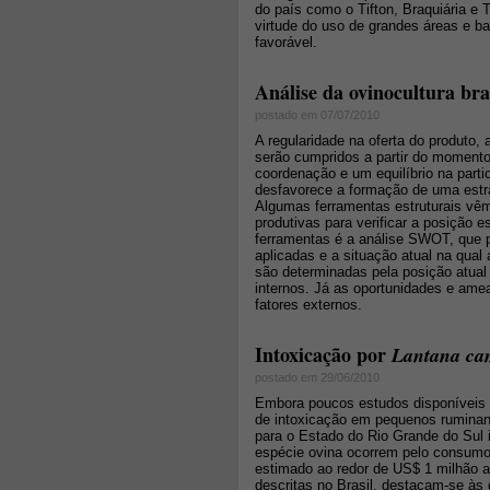
do país como o Tifton, Braquiária e
virtude do uso de grandes áreas e b
favorável.
Análise da ovinocultura bra
postado em 07/07/2010
A regularidade na oferta do produto,
serão cumpridos a partir do momento
coordenação e um equilíbrio na part
desfavorece a formação de uma estra
Algumas ferramentas estruturais vê
produtivas para verificar a posição
ferramentas é a análise SWOT, que po
aplicadas e a situação atual na qual
são determinadas pela posição atual
internos. Já as oportunidades e ame
fatores externos.
Intoxicação por
Lantana ca
postado em 29/06/2010
Embora poucos estudos disponíveis n
de intoxicação em pequenos ruminant
para o Estado do Rio Grande do Sul 
espécie ovina ocorrem pelo consumo
estimado ao redor de US$ 1 milhão a
descritas no Brasil, destacam-se às