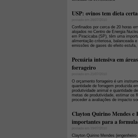
USP: ovinos tem dieta cert
postado em 28/07/2010
Confinados por cerca de 20 horas em
alojados no Centro de Energia Nucle
em Piracicaba (SP), têm uma importa
alimentação criteriosa, balanceada e
emissões de gases do efeito estufa,
Pecuária intensiva em área
forrageiro
postado em 21/07/2010
O orçamento forrageiro é um instrum
quantidade de forragem produzida em
produtividade animal e quantidade d
metas de produtividade, estimar os f
proceder a avaliações de impacto soc
Clayton Quirino Mendes e 
importantes para a formulaç
postado em 19/07/2010
Clayton Quirino Mendes (engenheiro