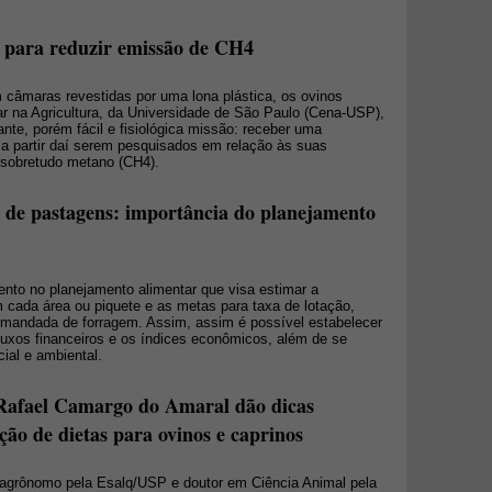
a para reduzir emissão de CH4
 câmaras revestidas por uma lona plástica, os ovinos
ar na Agricultura, da Universidade de São Paulo (Cena-USP),
nte, porém fácil e fisiológica missão: receber uma
 a partir daí serem pesquisados em relação às suas
 sobretudo metano (CH4).
s de pastagens: importância do planejamento
ento no planejamento alimentar que visa estimar a
 cada área ou piquete e as metas para taxa de lotação,
emandada de forragem. Assim, assim é possível estabelecer
luxos financeiros e os índices econômicos, além de se
ial e ambiental.
Rafael Camargo do Amaral dão dicas
ão de dietas para ovinos e caprinos
 agrônomo pela Esalq/USP e doutor em Ciência Animal pela