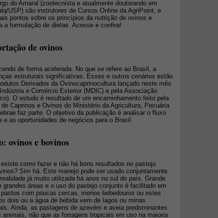
go do Amaral (zootecnista e atualmente doutorando em
lq/USP) são instrutores de Cursos Online da AgriPoint, e
ais pontos sobre os princípios da nutrição de ovinos e
 a formulação de dietas. Acesse e confira!
ortação de ovinos
endo de forma acelerada. No que se refere ao Brasil, a
ças estruturais significativas. Esses e outros cenários estão
odutos Derivados da Ovinocaprinocultura lançado neste mês
 Indústria e Comércio Exterior (MDIC) e pela Associação
Arco). O estudo é resultado de um encaminhamento feito pela
de Caprinos e Ovinos do Ministério da Agricultura, Pecuária
brae faz parte. O objetivo da publicação é analisar o fluxo
a e as oportunidades de negócios para o Brasil.
o: ovinos e bovinos
 existe como fazer e não há bons resultados no pastejo
ovinos? Sim há. Este manejo pode ser usado conjuntamente.
alidade já muito utilizada há anos no sul do país. Grande
grandes áreas e o uso do pastejo conjunto é facilitado em
es pastos com poucas cercas, menos bebedouros ou estes
os dois ou a água de bebida vem de lagos ou minas
ais. Ainda, as pastagens de azevém e aveia predominantes
os animais, não que as forragens tropicais em uso na maioria