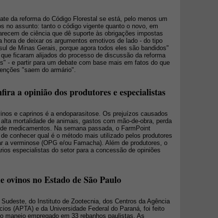
ate da reforma do Código Florestal se está, pelo menos um
os no assunto: tanto o código vigente quanto o novo, em
arecem de ciência que dê suporte às obrigações impostas
a hora de deixar os argumentos emotivos de lado - do tipo
 sul de Minas Gerais, porque agora todos eles são bandidos"
 que ficaram alijados do processo de discussão da reforma
" - e partir para um debate com base mais em fatos do que
tenções "saem do armário".
 a opinião dos produtores e especialistas
inos e caprinos é a endoparasitose. Os prejuízos causados
alta mortalidade de animais, gastos com mão-de-obra, perda
e de medicamentos. Na semana passada, o FarmPoint
 de conhecer qual é o método mais utilizado pelos produtores
lar a verminose (OPG e/ou Famacha). Além de produtores, o
ios especialistas do setor para a concessão de opiniões
de ovinos no Estado de São Paulo
udeste, do Instituto de Zootecnia, dos Centros da Agência
ios (APTA) e da Universidade Federal do Paraná, foi feito
 do manejo empregado em 33 rebanhos paulistas. As