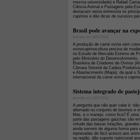
mesma universidade) e Rafael Camar
Ciência Animal e Pastagens pela Esa
destacam nesta entrevista os princip
caprinos e dão dicas de sucesso para
Brasil pode avançar na exp
postado em 16/07/2010
A produção de carne ovina vem cresc
ovinocaprinocultura precisa de mudan
no Estudo de Mercado Externo de Pr
pelo Ministério do Desenvolvimento,
Brasileira de Criadores de Ovinos (
Câmara Setorial da Cadeia Produtiva 
e Abastecimento (Mapa), da qual o Se
internacional da carne ovina e caprin
Sistema integrado de pastej
postado em 13/07/2010
A pergunta que não quer calar é: não
alternado ou conjunto de bovinos e 
Mas, e o manejo, como fica? É uma re
parte das pastagens gaúchas são em 
virtude das baixas lotações, grand
ainda servem de alguma forma para 
represadas de fácil acesso aos anim
na região, dão suporte nutricional a