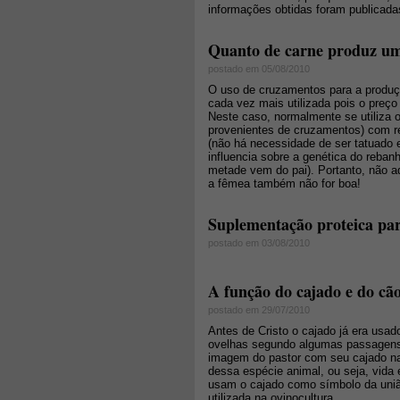
informações obtidas foram publicad
Quanto de carne produz um
postado em 05/08/2010
O uso de cruzamentos para a produç
cada vez mais utilizada pois o preço
Neste caso, normalmente se utiliza 
provenientes de cruzamentos) com re
(não há necessidade de ser tatuado e
influencia sobre a genética do reban
metade vem do pai). Portanto, não ad
a fêmea também não for boa!
Suplementação proteica par
postado em 03/08/2010
A função do cajado e do cã
postado em 29/07/2010
Antes de Cristo o cajado já era usa
ovelhas segundo algumas passagens b
imagem do pastor com seu cajado na 
dessa espécie animal, ou seja, vida 
usam o cajado como símbolo da união
utilizada na ovinocultura