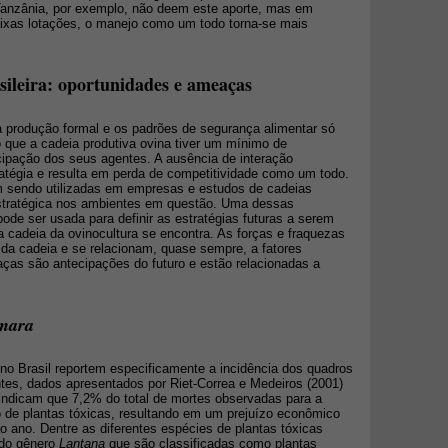
 Tanzânia, por exemplo, não deem este aporte, mas em
aixas lotações, o manejo como um todo torna-se mais
sileira: oportunidades e ameaças
 a produção formal e os padrões de segurança alimentar só
 que a cadeia produtiva ovina tiver um mínimo de
icipação dos seus agentes. A ausência de interação
tégia e resulta em perda de competitividade como um todo.
m sendo utilizadas em empresas e estudos de cadeias
 estratégica nos ambientes em questão. Uma dessas
de ser usada para definir as estratégias futuras a serem
 a cadeia da ovinocultura se encontra. As forças e fraquezas
 da cadeia e se relacionam, quase sempre, a fatores
aças são antecipações do futuro e estão relacionadas a
mara
o Brasil reportem especificamente a incidência dos quadros
es, dados apresentados por Riet-Correa e Medeiros (2001)
indicam que 7,2% do total de mortes observadas para a
 de plantas tóxicas, resultando em um prejuízo econômico
o ano. Dentre as diferentes espécies de plantas tóxicas
 do gênero
Lantana
que são classificadas como plantas