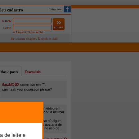
Entrar com
ios e posts
Essenciais
ikgzMOBX
comentou em
""
:
can I ask you a question please?
itamar santos pedreira
comentou em
"Você está sendo "obrigado" a utilizar
cana-de-açúcar na..."
:
Em minha propriedade, já uso há algum
tempo cana com ureia, mas gostaria de
um melhor aprofundamento no uso de...
Mais comentários e posts