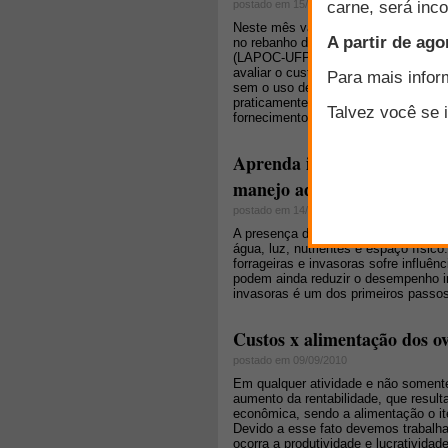
postado em 15/09/2010
Neste mês vamos voltar a falar de c
no rebanho de ovelhas Suffolk do L
(LAPOC-UFPR) localizado na região m
avaliar o custo de produção com a 
sem o uso de
creep feeding
em um mó
praticamente igual em todo o períod
fornecimento ou não do concentrad
Aprenda identificar plantas
manejo adequado
postado em 14/09/2010
A presença de plantas daninhas redu
água, luz, nutrientes e espaço físic
forrageiras e invasoras sofre influên
podem ainda reduzir o desempenho ind
invasoras é um dos primeiros passo
Custos x alimentação dos o
postado em 09/09/2010
Em qualquer atividade e não somente 
aumento da rentabilidade, que result
econômica, sendo a alimentação o it
Devido a esse fato devemos trabalha
ocorra a produtividade e lucrativida