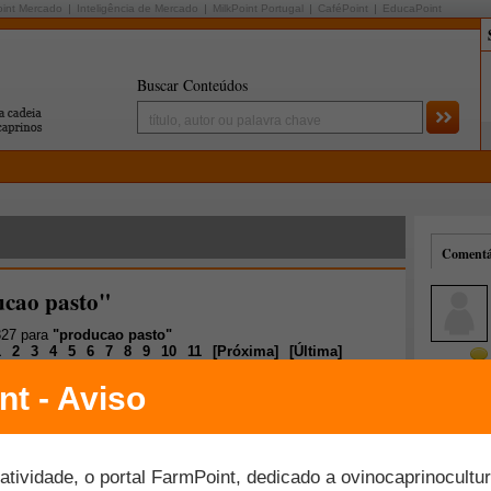
oint Mercado
Inteligência de Mercado
MilkPoint Portugal
CaféPoint
EducaPoint
Buscar Conteúdos
Comentár
ucao pasto"
327 para
"producao pasto"
1
2
3
4
5
6
7
8
9
10
11
[
Próxima
]
[
Última
]
Mais comentados
Melhor avaliados
stagem com e sem creep: custo e lucro