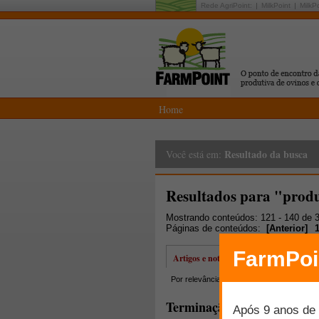
Rede AgriPoint:
MilkPoint
MilkP
Home
Resultado da busca
Você está em:
Resultados para "prod
Mostrando conteúdos: 121 - 140 de 
Páginas de conteúdos:
[
Anterior
]
Artigos e notícias
Por relevância
Por data
Mais lidos
Terminação de ovinos em pa