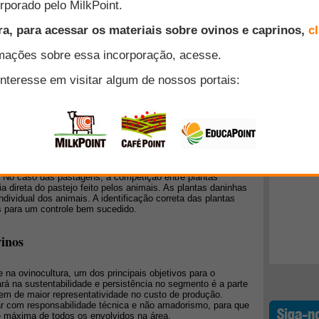
usto de produção de ovinos com um estudo que foi realizado
aboratório de Produção e Pesquisa em Ovinos e Caprinos
etropolitana de Curitiba, em Pinhais/PR. Nosso objetivo foi
Top 10
terminação de cordeiros ao pé da mãe em pastagem com e
dulo de 150 ovelhas. O manejo para todo o rebanho foi
o avaliado, que compreendeu um ano. A única mudança foi no
+ Lidos
o em
creep feeding
no momento da terminação.
 daninhas em sua pastagem e faça o controle e
z a produtividade do capim em virtude da competição por
o. No caso das pastagens, a competição entre plantas
cia direta do pastejo feito pelos animais. As plantas daninhas
ividual dos animais. A identificação correta das plantas
s para um controle bem sucedido.
vinos
na ovinocultura, um dos principais objetivos para o
ará na sustentabilidade e persistência no segmento é a parte
em de maior representatividade no custo de produção.
r com responsabilidade técnica e não amadorismo, para que
de máxima de todos os envolvidos na área.