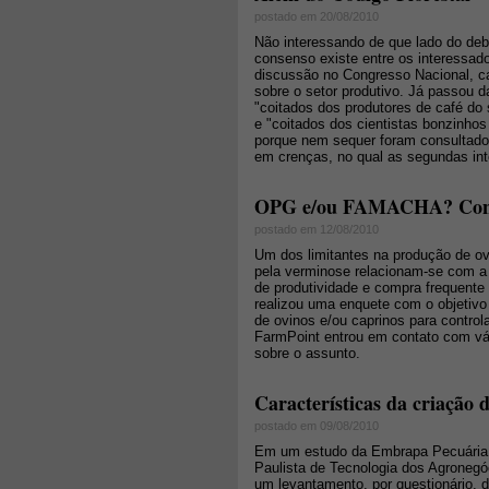
postado em 20/08/2010
Não interessando de que lado do deb
consenso existe entre os interessad
discussão no Congresso Nacional, c
sobre o setor produtivo. Já passou d
"coitados dos produtores de café do
e "coitados dos cientistas bonzinhos
porque nem sequer foram consultados
em crenças, no qual as segundas in
OPG e/ou FAMACHA? Confira
postado em 12/08/2010
Um dos limitantes na produção de ov
pela verminose relacionam-se com a 
de produtividade e compra frequent
realizou uma enquete com o objetivo
de ovinos e/ou caprinos para contro
FarmPoint entrou em contato com vár
sobre o assunto.
Características da criação 
postado em 09/08/2010
Em um estudo da Embrapa Pecuária S
Paulista de Tecnologia dos Agronegóc
um levantamento, por questionário,