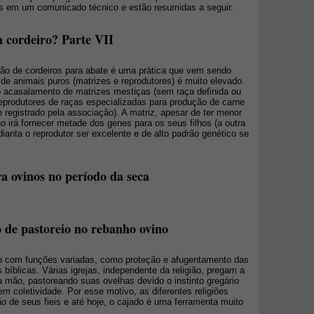
as em um comunicado técnico e estão resumidas a seguir.
 cordeiro? Parte VII
ão de cordeiros para abate é uma prática que vem sendo
 de animais puros (matrizes e reprodutores) é muito elevado.
o acasalamento de matrizes mestiças (sem raça definida ou
produtores de raças especializadas para produção de carne
 registrado pela associação). A matriz, apesar de ter menor
ho irá fornecer metade dos genes para os seus filhos (a outra
ianta o reprodutor ser excelente e de alto padrão genético se
a ovinos no período da seca
o de pastoreio no rebanho ovino
do com funções variadas, como proteção e afugentamento das
íblicas. Várias igrejas, independente da religião, pregam a
mão, pastoreando suas ovelhas devido o instinto gregário
em coletividade. Por esse motivo, as diferentes religiões
 de seus fieis e até hoje, o cajado é uma ferramenta muito