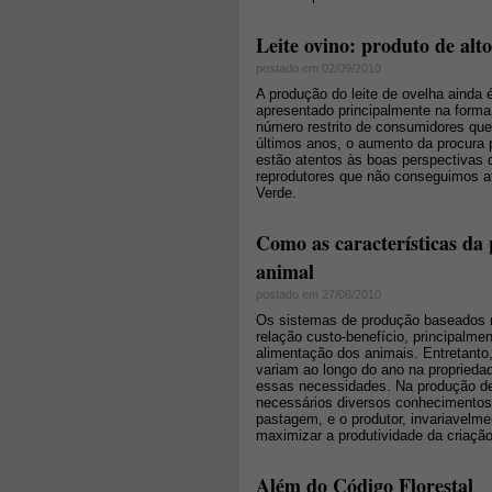
Leite ovino: produto de alt
postado em 02/09/2010
A produção do leite de ovelha ainda é
apresentado principalmente na forma 
número restrito de consumidores que
últimos anos, o aumento da procura 
estão atentos às boas perspectivas
reprodutores que não conseguimos at
Verde.
Como as características da
animal
postado em 27/08/2010
Os sistemas de produção baseados 
relação custo-benefício, principalm
alimentação dos animais. Entretanto,
variam ao longo do ano na proprieda
essas necessidades. Na produção d
necessários diversos conhecimentos
pastagem, e o produtor, invariavelme
maximizar a produtividade da criação
Além do Código Florestal