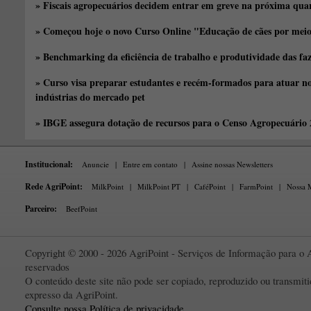
» Fiscais agropecuários decidem entrar em greve na próxima quar
» Começou hoje o novo Curso Online "Educação de cães por meio 
» Benchmarking da eficiência de trabalho e produtividade das fa
» Curso visa preparar estudantes e recém-formados para atuar no
indústrias do mercado pet
» IBGE assegura dotação de recursos para o Censo Agropecuário
Institucional:
Anuncie
|
Entre em contato
|
Assine nossas Newsletters
Rede AgriPoint:
MilkPoint
|
MilkPoint PT
|
CaféPoint
|
FarmPoint
|
Nossa M
Parceiro:
BeefPoint
Copyright © 2000 - 2026 AgriPoint - Serviços de Informação para o A
reservados
O conteúdo deste site não pode ser copiado, reproduzido ou transmi
expresso da AgriPoint.
Consulte nossa Política de privacidade