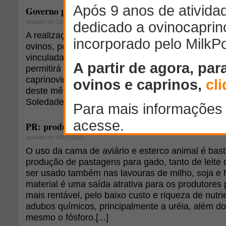
Governo promove leilão de caprinos e ovinos da 
postado em 10/07/2015
A realização pelo Governo do Estado de mais um 
ovinos, por meio da Gestão Unificada Emater/Em
vinculada à Secretaria do Desenvolvimento Agrop
permitirá o acesso à genética da Emepa, visando 
caprinovinocultura no semiárido paraibano. O leil
deste mês, às 10h, na Estação Experimental de 
Soledade.
PR: produtores rurais encontram fonte de renda e
postado em 08/07/2015
O uso da cama de aviário e esterco animal é bast
produção de pastagens para gado, tanto de leite 
ser usado também nas lavouras de milho, soja e h
material é uma saída atrativa para os produtores 
mais rentável, pelo baixo custo e riqueza de nutri
adubos químicos, principalmente a uréia, além do
mesmo o fósforo.[...]