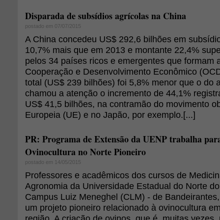
Disparada de subsídios agrícolas na China
postado em 07/07/2015
A China concedeu US$ 292,6 bilhões em subsídio
10,7% mais que em 2013 e montante 22,4% superi
pelos 34 países ricos e emergentes que formam 
Cooperação e Desenvolvimento Econômico (OCD
total (US$ 239 bilhões) foi 5,8% menor que o do 
chamou a atenção o incremento de 44,1% regist
US$ 41,5 bilhões, na contramão do movimento o
Europeia (UE) e no Japão, por exemplo.[...]
PR: Programa de Extensão da UENP trabalha para
Ovinocultura no Norte Pioneiro
postado em 14/05/2015
Professores e acadêmicos dos cursos de Medicina
Agronomia da Universidade Estadual do Norte d
Campus Luiz Meneghel (CLM) - de Bandeirantes
um projeto pioneiro relacionado à ovinocultura e
região. A criação de ovinos, que é, muitas vezes,