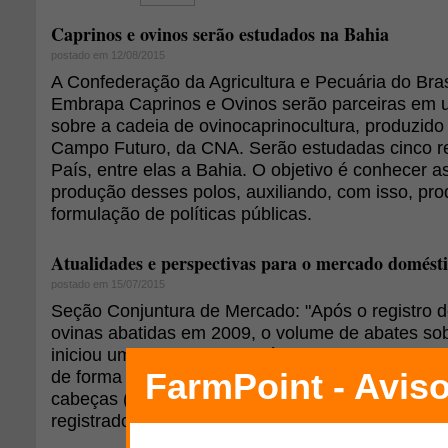
Caprinos e ovinos serão estudados na Bahia
postado em 12/08/2015
A Confederação da Agricultura e Pecuária do Bras
Embrapa Caprinos e Ovinos serão parceiras em 
sobre a cadeia de ovinocaprinocultura, produzid
Campo Futuro, da CNA. Serão estudadas cinco re
País, entre elas a Bahia. O objetivo é conhecer as
produção desses polos, auxiliando, com isso, pr
formulação de políticas públicas.
Atualidades e perspectivas para o mercado domésti
postado em 15/07/2015
Seção Conjuntura de Mercado: "Após o registro d
ovinas abatidas em 2009, o volume de abates sob
iniciou um processo sistemático de queda que per
de forma que o ano de 2014 fechou com um volume
cabeças (barras em azul, valores à esquerda) - o
registrado nos últimos 10 anos", por Daniel de Ar