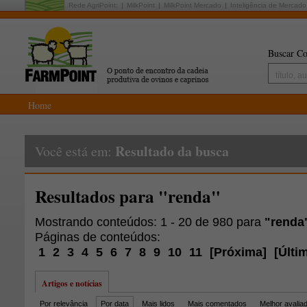
Rede AgriPoint:
MilkPoint
MilkPoint Mercado
Inteligência de Mercado
Buscar Co
Home
Resultado da busca
Você está em:
Resultados para "renda"
Mostrando conteúdos: 1 - 20 de 980 para
"renda
Páginas de conteúdos:
1
2
3
4
5
6
7
8
9
10
11
[
Próxima
]
[
Últi
Artigos e notícias
Por relevância
Por data
Mais lidos
Mais comentados
Melhor avalia