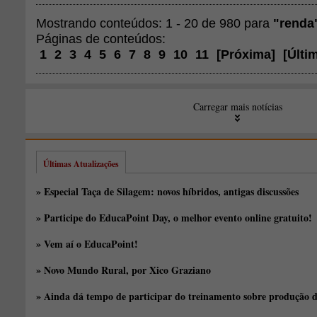
Mostrando conteúdos: 1 - 20 de 980 para
"renda
Páginas de conteúdos:
1
2
3
4
5
6
7
8
9
10
11
[
Próxima
]
[
Últi
Carregar mais notícias
Últimas Atualizações
» Especial Taça de Silagem: novos híbridos, antigas discussões
» Participe do EducaPoint Day, o melhor evento online gratuito!
» Vem aí o EducaPoint!
» Novo Mundo Rural, por Xico Graziano
» Ainda dá tempo de participar do treinamento sobre produção d