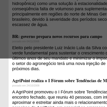
hidropônica) como uma solução à estacionalidade 
conseqüência falta de volumoso para suplementa
principalmente em regiões do norte de Minas Ger
brasileiro, devido à severidade dos períodos seco
escassez de água.
BR: governo prepara novos recursos para campo
postado em 04/11/2008
Eleito pelo presidente Luiz Inácio Lula da Silva
verde fundamental para sustentar o crescimento
últimos anos de seu mandato e minimizar o impac
o setor do agronegócio terá uma nova injeção de
próximos dias.
AgriPoint realiza o I Fórum sobre Tendências de 
postado em 24/10/2008
A AgriPoint promoveu o I Fórum sobre Tendênci
encontro fechado, que reuniu 40 pessoas, com intu
aproximar e estreitar ainda mais o relacionament