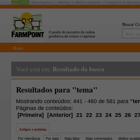
Rede AgriPoint:
MilkPoint
MilkPoint Mercado
Inteligência de Mercado
Buscar Co
Home
Resultado da busca
Você está em:
Resultados para "tema"
Mostrando conteúdos: 441 - 460 de 581 para
"te
Páginas de conteúdos:
[
Primeira
]
[
Anterior
]
21
22
23
24
25
26
2
Artigos e notícias
Por relevância
Por data
Mais lidos
Mais comentados
Melhor avalia