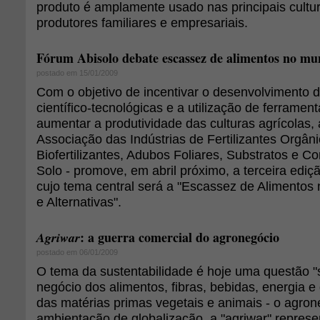
produto é amplamente usado nas principais cultur
produtores familiares e empresariais.
Fórum Abisolo debate escassez de alimentos no m
postado em 15/01/2009
Com o objetivo de incentivar o desenvolvimento 
científico-tecnológicas e a utilização de ferrame
aumentar a produtividade das culturas agrícolas, 
Associação das Indústrias de Fertilizantes Orgân
Biofertilizantes, Adubos Foliares, Substratos e C
Solo - promove, em abril próximo, a terceira ediç
cujo tema central será a "Escassez de Alimentos
e Alternativas".
: a guerra comercial do agronegócio
Agriwar
postado em 06/01/2009
O tema da sustentabilidade é hoje uma questão "
negócio dos alimentos, fibras, bebidas, energia 
das matérias primas vegetais e animais - o agro
ambientação de globalização, a "agriwar" represe