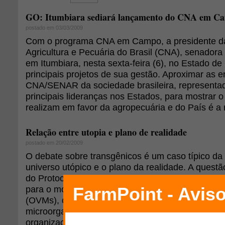
GO: Itumbiara sediará lançamento do CNA em C
postado em 03/03/2009
Com o programa CNA em Campo, a presidente d
Agricultura e Pecuária do Brasil (CNA), senadora 
em Itumbiara, nesta sexta-feira (6), no Estado d
principais projetos de sua gestão. Aproximar as 
CNA/SENAR da sociedade brasileira, representa
principais lideranças nos Estados, para mostrar o
realizam em favor da agropecuária e do País é a
Relação entre utopia e plano de realidade
postado em 20/02/2009
O debate sobre transgênicos é um caso típico da 
universo utópico e o plano da realidade. A questã
do Protocolo de Cartagena sobre Biossegurança, q
para o movimento entre países de organismos vi
(OVMs), como sementes, grãos, enzimas, bactéri
microorganismos, é um exemplo interessante de 
organizações não-governamentais, entidades do s