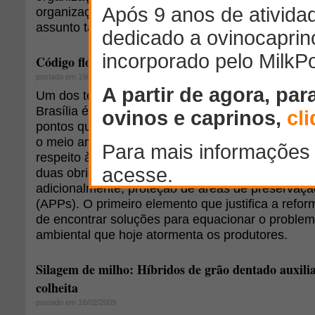
organizações da sociedade civil se movimentam 
assunto tão polêmico.
Código florestal
postado em 19/02/2009
Um dos temas de ordem política mais controver
Brasília é a reforma do Código Florestal brasileir
pontos que se referem às atribuições legais de r
o meio ambiente que são impostas aos produtores
respeito à conservação, o Código estabelece que
duas obrigações legais: cumprimento da reserva l
adicionalmente, proteção de áreas de preservaç
(APPs). O primeiro elemento que justifica a refo
de encontrar soluções para equacionar o problem
ambiental que hoje atormenta os produtores.
Silagem de milho: Híbridos de grão dentado auxil
colheita
postado em 18/02/2009