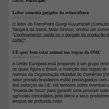
carne.
Participe!
Leitor comenta gargalos da ovinocultura
postado em 06/02/2009
O leitor do FarmPoint Giorgi Kuyumtzief (Consulto
Tangará da Serra, Mato Grosso, enviou um coment
"
Confinamento: saída ou o gargalo da produção d
corte?
".
UE quer bem-estar animal nas regras da OMC
postado em 02/02/2009
A União Europeia está propondo a um grupo restri
os quais figura o Brasil, a inserção das regras d
normas da Organização Mundial do Comércio (O
setor privado brasileiros estão preocupados com 
dos esforços da UE. Há temores sobre eventual
"moeda de troca" para garantir uma possível sobr
agrícolas concedidos pelo bloco a seus produtore
tempos de profunda crise.