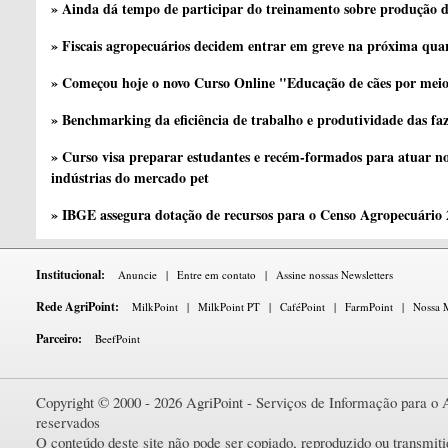
» Ainda dá tempo de participar do treinamento sobre produção d
» Fiscais agropecuários decidem entrar em greve na próxima quar
» Começou hoje o novo Curso Online "Educação de cães por meio 
» Benchmarking da eficiência de trabalho e produtividade das fa
» Curso visa preparar estudantes e recém-formados para atuar no
indústrias do mercado pet
» IBGE assegura dotação de recursos para o Censo Agropecuário
Institucional:
Anuncie
|
Entre em contato
|
Assine nossas Newsletters
Rede AgriPoint:
MilkPoint
|
MilkPoint PT
|
CaféPoint
|
FarmPoint
|
Nossa M
Parceiro:
BeefPoint
Copyright © 2000 - 2026 AgriPoint - Serviços de Informação para o A
reservados
O conteúdo deste site não pode ser copiado, reproduzido ou transmi