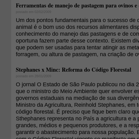
Ferramentas de manejo de pastagem para ovinos e 
postado em 02/02/2009
Um dos pontos fundamentais para o sucesso de q
animal é o bom uso dos recursos alimentares dis
conhecimento do manejo das pastagens e de com
oportuna fazem parte desse contexto. Existem di
que podem ser usadas para tentar atingir as met
forragem, ou altura de pastagem, na criação de o
Stephanes x Minc: Reforma do Código Florestal
postado em 28/01/2009
O jornal O Estado de São Paulo publicou no dia 2
que o ministro do Meio Ambiente quer envolver es
governos estaduais na mediação de sua divergên
Ministro da Agricultura, Reinhold Stephanes, em 
código florestal. É preciso que fique bem claro qu
Sthephanes representa no País a agricultura e a
grandes, médios e pequenos produtores, e a res
garantir o abastecimento para nossa população.
com o Código Florestal vigente se manifesta em 