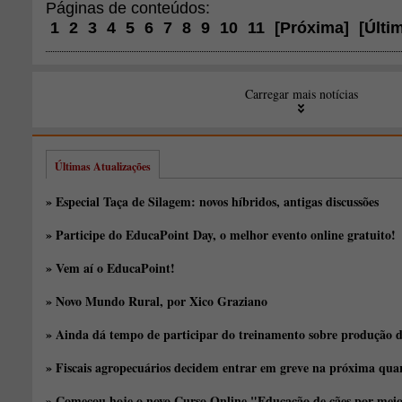
Páginas de conteúdos:
1
2
3
4
5
6
7
8
9
10
11
[
Próxima
]
[
Últi
Carregar mais notícias
Últimas Atualizações
» Especial Taça de Silagem: novos híbridos, antigas discussões
» Participe do EducaPoint Day, o melhor evento online gratuito!
» Vem aí o EducaPoint!
» Novo Mundo Rural, por Xico Graziano
» Ainda dá tempo de participar do treinamento sobre produção d
» Fiscais agropecuários decidem entrar em greve na próxima quar
» Começou hoje o novo Curso Online "Educação de cães por meio 