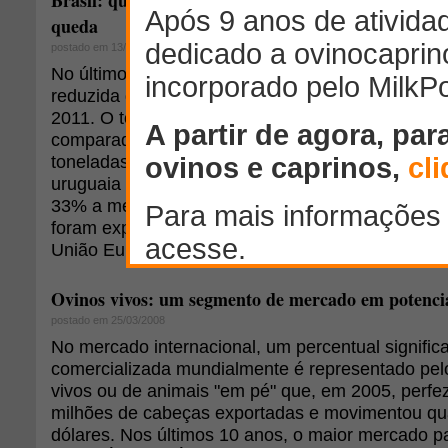
Brasil: quantidade de carne ovina uruguaia impor
queda
postado em 13/04/2011
No último mês de março, o Brasil importou uma q
reduzida de carne ovina comparado a 2010 e aos
2011. O total importado foi de 158 toneladas, q
comparado a fevereiro. Em março de 2010, o Bras
toneladas. É válido lembrar que as exportações t
uruguaia com osso no primeiro trimestre foram de
33% a menos do que no mesmo período do ano an
foram exportadas 5.951 toneladas. Os principais
União Europeia, Mercosul e China, concentrando 
Ovinos vivos: um segmento de mercado em potenci
postado em 25/03/2008
No mercado internacional, um percentual signific
comercializada mundialmente é representado pel
vivos ou de animais "em pé" que, em 2005, perfez
milhões de cabeças exportadas e movimentou qua
dólares. Nos últimos 10 anos, o maior mercado p