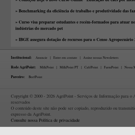
» Benchmarking da eficiência de trabalho e produtividade das fa
» Curso visa preparar estudantes e recém-formados para atuar no
indústrias do mercado pet
» IBGE assegura dotação de recursos para o Censo Agropecuário
Institucional:
Anuncie
|
Entre em contato
|
Assine nossas Newsletters
Rede AgriPoint:
MilkPoint
|
MilkPoint PT
|
CaféPoint
|
FarmPoint
|
Nossa M
Parceiro:
BeefPoint
Copyright © 2000 - 2026 AgriPoint - Serviços de Informação para o A
reservados
O conteúdo deste site não pode ser copiado, reproduzido ou transmi
expresso da AgriPoint.
Consulte nossa Política de privacidade