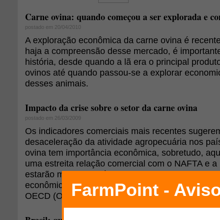
Carne ovina: quando começou a ser explorada e c
postado em 20/04/2010
A exploração econômica da carne ovina é recente
haja a compreensão desse mercado, é important
história, desde quando a lã era o principal produt
ovinos até quando passou-se a explorar econom
desses animais.
Impacto da crise sobre o setor da carne ovina
postado em 26/03/2009
Os indicadores comerciais mais recentes sugere
desaceleração da atividade agropecuária nos país
ovina tem importância econômica, sobretudo, a
uma estreita relação comercial com o NAFTA e a
estarão mais vulneráveis aos efeitos da retração 
econômica nos respectivos blocos, incluindo out
OECD (Organization for Economic Co-Operation 