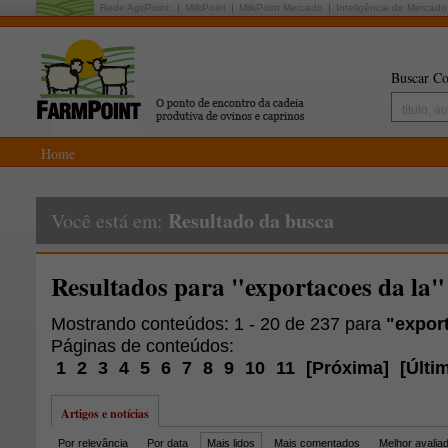
Rede AgriPoint:
MilkPoint
MilkPoint Mercado
Inteligência de Mercado
Buscar Co
Home
Resultado da busca
Você está em:
Resultados para "exportacoes da la"
Mostrando conteúdos: 1 - 20 de 237 para
"expor
Páginas de conteúdos:
1
2
3
4
5
6
7
8
9
10
11
[
Próxima
]
[
Últi
Artigos e notícias
Por relevância
Por data
Mais lidos
Mais comentados
Melhor avalia