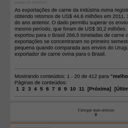
postado em 13/02/2012
As exportações de carne da indústria ovina regis
obtendo retornos de US$ 44,6 milhões em 2011, 
do ano anterior. O dado permitiu superar os envi
mesmo período, que foram de US$ 30,2 milhões. 
exportou para o Brasil 266,5 toneladas de carne 
exportações se concentraram no primeiro semestr
pequena quando comparada aos envios do Urugua
exportador de carne ovina para o Brasil.
Mostrando conteúdos: 1 - 20 de 412 para
"melho
Páginas de conteúdos:
1
2
3
4
5
6
7
8
9
10
11
[
Próxima
]
[
Últi
Carregar mais notícias