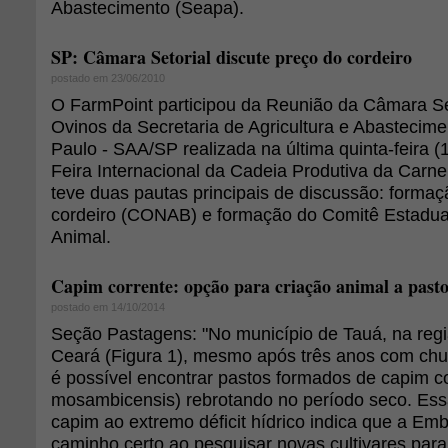
Abastecimento (Seapa).
SP: Câmara Setorial discute preço do cordeiro
postado em 23/06/2010
O FarmPoint participou da Reunião da Câmara Se
Ovinos da Secretaria de Agricultura e Abastecim
Paulo - SAA/SP realizada na última quinta-feira (
Feira Internacional da Cadeia Produtiva da Carne 
teve duas pautas principais de discussão: forma
cordeiro (CONAB) e formação do Comitê Estadua
Animal.
Capim corrente: opção para criação animal a past
postado em 14/10/2014
Seção Pastagens: "No município de Tauá, na reg
Ceará (Figura 1), mesmo após três anos com chu
é possível encontrar pastos formados de capim c
mosambicensis) rebrotando no período seco. Essa
capim ao extremo déficit hídrico indica que a Em
caminho certo ao pesquisar novas cultivares para 